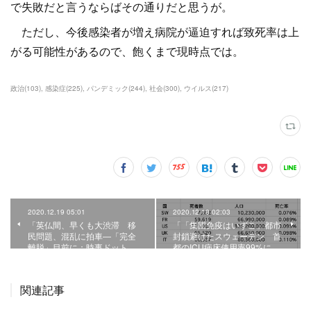
で失敗だと言うならばその通りだと思うが。
ただし、今後感染者が増え病院が逼迫すれば致死率は上
がる可能性があるので、飽くまで現時点では。
政治
(
103
)
感染症
(
225
)
パンデミック
(
244
)
社会
(
300
)
ウイルス
(
217
)
2020.12.19 05:01
2020.12.18 02:03
「英仏間、早くも大渋滞 移
「「集団免疫はいずこ」都市
民問題、混乱に拍車―「完全
封鎖避けたスウェーデン 首
離脱」目前に：時事ドット…
都のICU病床使用率99%に…
関連記事