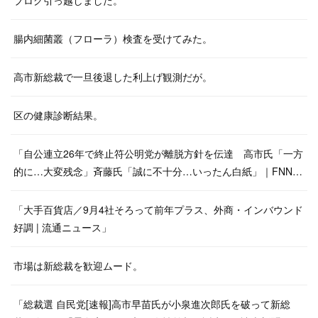
ブログ引っ越しました。
腸内細菌叢（フローラ）検査を受けてみた。
高市新総裁で一旦後退した利上げ観測だが。
区の健康診断結果。
「自公連立26年で終止符公明党が離脱方針を伝達 高市氏「一方
的に…大変残念」斉藤氏「誠に不十分…いったん白紙」｜FNN…
「大手百貨店／9月4社そろって前年プラス、外商・インバウンド
好調 | 流通ニュース」
市場は新総裁を歓迎ムード。
「総裁選 自民党[速報]高市早苗氏が小泉進次郎氏を破って新総