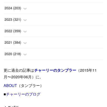
(
1
)
2024
(
203
)
(
8
)
(
24
)
2023
(
321
)
(
6
)
(
10
)
(
25
)
2022
(
359
)
(
9
)
(
18
)
(
17
)
(
42
)
2021
(
384
)
(
5
)
(
17
)
(
35
)
(
37
)
(
9
)
2020
(
218
)
(
9
)
(
29
)
(
23
)
(
34
)
(
21
)
(
29
)
更に過去の記事は
チャーリーのタンブラー
（2015年11
(
15
)
(
16
)
(
33
)
(
31
)
(
39
)
(
24
)
月〜2020年06月）に。
(
24
)
ABOUT
(
12
（タンブラー）
)
(
26
)
(
31
)
(
23
)
(
42
)
■
チャーリーのブログ
(
8
)
(
19
)
(
27
)
(
31
)
(
40
)
(
24
)
(
17
)