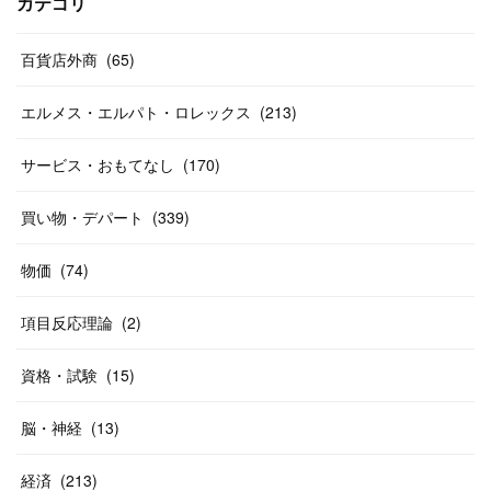
(
13
)
(
29
)
(
26
)
カテゴリ
(
55
)
(
33
)
(
12
)
(
14
)
(
24
)
(
20
)
(
38
)
百貨店外商
(
46
)
(
65
)
(
12
)
(
26
)
(
14
)
(
20
)
(
20
)
エルメス・エルパト・ロレックス
(
213
)
(
19
)
(
19
)
(
46
)
(
31
)
サービス・おもてなし
(
170
)
(
37
)
(
27
)
(
58
)
買い物・デパート
(
339
)
(
20
)
(
10
)
物価
(
74
)
(
40
)
項目反応理論
(
2
)
資格・試験
(
15
)
脳・神経
(
13
)
経済
(
213
)