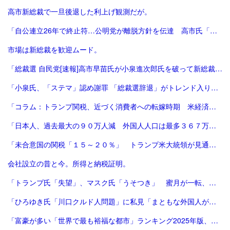
高市新総裁で一旦後退した利上げ観測だが。
「自公連立26年で終止符…公明党が離脱方針を伝達 高市氏「一方的に…大変残念」斉藤氏「誠に不十分…いったん白紙」｜FNNプライムオンライン」
市場は新総裁を歓迎ムード。
「総裁選 自民党[速報]高市早苗氏が小泉進次郎氏を破って新総裁、会見で「景色変える」初の女性首相が誕生か : 読売新聞」
「小泉氏、「ステマ」認め謝罪 「総裁選辞退」がトレンド入り 写真5枚 国際ニュース：AFPBB News」
「コラム：トランプ関税、近づく消費者への転嫁時期 米経済にどう影響 | ロイター」
「日本人、過去最大の９０万人減 外国人人口は最多３６７万人―総務省：時事ドットコム」
「未合意国の関税「１５～２０％」 トランプ米大統領が見通し：時事ドットコム」
会社設立の昔と今。所得と納税証明。
「トランプ氏「失望」、マスク氏「うそつき」 蜜月が一転、非難の応酬 | 毎日新聞」
「ひろゆき氏「川口クルド人問題」に私見「まともな外国人が損するので不法就労には厳しくすべき」 - 芸能 : 日刊スポーツ」
「富豪が多い「世界で最も裕福な都市」ランキング2025年版、東京が2年連続3位 | Forbes JAPAN 公式サイト（フォーブス ジャパン）」