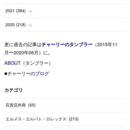
(
9
)
(
18
)
(
17
)
(
42
)
2021
(
384
)
(
5
)
(
17
)
(
35
)
(
37
)
(
9
)
2020
(
218
)
(
9
)
(
29
)
(
23
)
(
34
)
(
21
)
(
29
)
更に過去の記事は
チャーリーのタンブラー
（2015年11
(
15
)
(
16
)
(
33
)
(
31
)
(
39
)
(
24
)
月〜2020年06月）に。
(
24
)
ABOUT
(
12
（タンブラー）
)
(
26
)
(
31
)
(
23
)
(
42
)
■
チャーリーのブログ
(
8
)
(
19
)
(
27
)
(
31
)
(
40
)
(
24
)
(
17
)
(
13
)
(
29
)
(
26
)
カテゴリ
(
55
)
(
33
)
(
12
)
(
14
)
(
24
)
(
20
)
(
38
)
百貨店外商
(
46
)
(
65
)
(
12
)
(
26
)
(
14
)
(
20
)
(
20
)
エルメス・エルパト・ロレックス
(
213
)
(
19
)
(
19
)