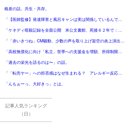
格差の話。共生・共存。
「【医師監修】発達障害と風呂キャンは実は関係しているんです！ - 新宿ペリカンこころクリニック【心療内科/精神科】」
「ケネディ暗殺記録を全面公開 米公文書館、死後６２年で：時事ドットコム」
「「赤いきつね」CM騒動、少数の声を取り上げ架空の炎上演出 専門家はメディアの責任も指摘 | ENCOUNT」
「高校無償化に向け「私立」世帯への支援金を増額、所得制限も撤廃…自公が維新に歩み寄り : 読売新聞」
「過去の栄光を語るのは〜」の話。
「「転売ヤー」への拒否感はなぜ生まれる？ アレルギー反応との指摘も #くらしと経済（Yahoo!ニュース オリジナル THE PAGE）」
「んもぉーっ、大好きっ」とは。
記事人気ランキング
（日）