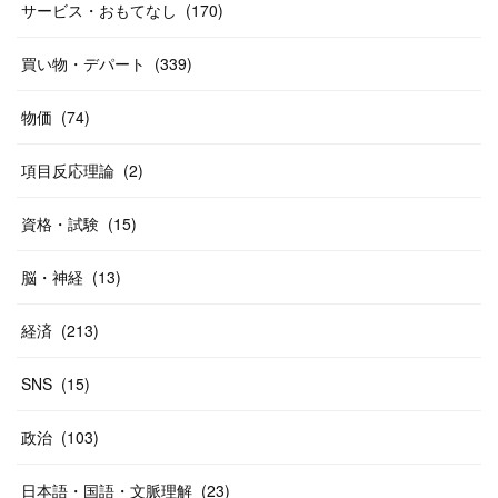
(
46
)
(
31
)
サービス・おもてなし
(
170
)
(
37
)
(
27
)
(
58
)
買い物・デパート
(
339
)
(
20
)
(
10
)
物価
(
74
)
(
40
)
項目反応理論
(
2
)
資格・試験
(
15
)
脳・神経
(
13
)
経済
(
213
)
SNS
(
15
)
政治
(
103
)
日本語・国語・文脈理解
(
23
)