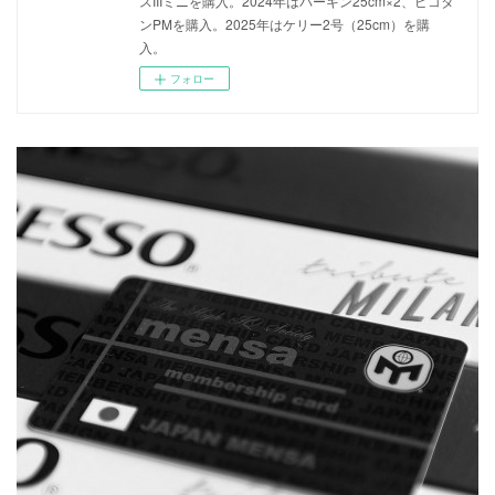
スIIIミニを購入。2024年はバーキン25cm×2、ピコタ
ンPMを購入。2025年はケリー2号（25cm）を購
入。
フォロー