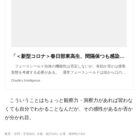
「＜新型コロナ＞春日部東高生、間隔保つも感染 重症でない女性死亡 店員がフェースシールドするも・・・客感染」
フェースシールド自体の機能性は否定しないが、有効か否かは接客
形態を考慮する必要がある。 通常フェースシールドは頭から口の…
Charlie's Intelligence
こういうことはちょっと観察力・洞察力があれば習わな
くても自分でわかることなんだが、その感性があるか否か
が分かれ目。
教育・学問・学習
(
60
)
才能・能力
(
40
)
心理・精神性
(
163
)