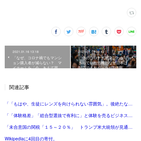
2021.01.16 13:18
2021.01.14 09:42
「なぜ、コロナ禍でもマンシ
「冬のコロナ大感染、わかり
ョン購入者が減らない？ マ
きっていた危機になぜ日本は
イホームを「今、あえて買…
対応できなかったか | 情報…
関連記事
「「もはや、生徒にレンズを向けられない雰囲気」。後絶たない教員による盗撮、現場に波紋――運動会や修学旅行控え、先生が萎縮するワケ | 鹿児島のニュース | 南日本新聞デジタル」
「「体験格差」「総合型選抜で有利に」と体験を売るビジネスは”不安商法なのでは”という指摘の増加 #エキスパートトピ（杉浦由美子） - エキスパート - Yahoo!ニュース」
「未合意国の関税「１５～２０％」 トランプ米大統領が見通し：時事ドットコム」
Wikipediaに4回目の寄付。