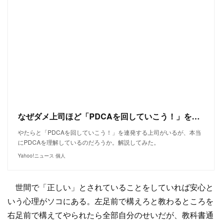
なぜダメ上司ほど「PDCAを回していこう！」を連発するのか？（横山信弘） - Yahoo!ニュース
やたらと「PDCAを回していこう！」を連発する上司がいるが、本当
にPDCAを理解しているのだろうか。解説してみた。
Yahoo!ニュース 個人
世間で「正しい」とされていることをしていれば安心と
いう心理がソコにある。左足前で構えろと教わるところを
右足前で構えてやられたら全部自分のせいだが、教科書通