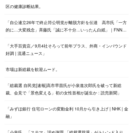
区の健康診断結果。
「自公連立26年で終止符公明党が離脱方針を伝達 高市氏「一方
的に…大変残念」斉藤氏「誠に不十分…いったん白紙」｜FNN…
「大手百貨店／9月4社そろって前年プラス、外商・インバウンド
好調 | 流通ニュース」
市場は新総裁を歓迎ムード。
「総裁選 自民党[速報]高市早苗氏が小泉進次郎氏を破って新総
裁、会見で「景色変える」初の女性首相が誕生か : 読売新聞」
「みずほ銀行 住宅ローンの変動金利 10月から引き上げ | NHK | 金
融」
「小泉氏、「ステマ」認め謝罪 「総裁選辞退」がトレンド入り