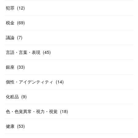
犯罪
(
12
)
税金
(
69
)
議論
(
7
)
言語・言葉・表現
(
45
)
銀座
(
33
)
個性・アイデンティティ
(
14
)
化粧品
(
9
)
色・色覚異常・視力・視覚
(
18
)
健康
(
53
)