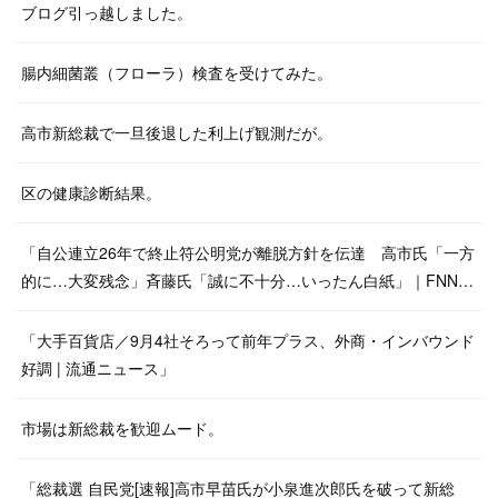
ブログ引っ越しました。
腸内細菌叢（フローラ）検査を受けてみた。
高市新総裁で一旦後退した利上げ観測だが。
区の健康診断結果。
「自公連立26年で終止符公明党が離脱方針を伝達 高市氏「一方
的に…大変残念」斉藤氏「誠に不十分…いったん白紙」｜FNN…
「大手百貨店／9月4社そろって前年プラス、外商・インバウンド
好調 | 流通ニュース」
市場は新総裁を歓迎ムード。
「総裁選 自民党[速報]高市早苗氏が小泉進次郎氏を破って新総