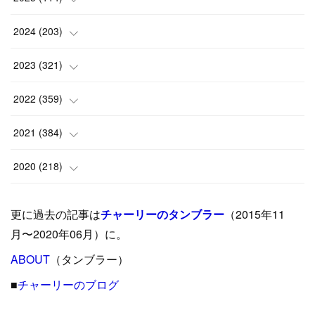
(
1
)
2024
(
203
)
(
8
)
(
24
)
2023
(
321
)
(
6
)
(
10
)
(
25
)
2022
(
359
)
(
9
)
(
18
)
(
17
)
(
42
)
2021
(
384
)
(
5
)
(
17
)
(
35
)
(
37
)
(
9
)
2020
(
218
)
(
9
)
(
29
)
(
23
)
(
34
)
(
21
)
(
29
)
更に過去の記事は
チャーリーのタンブラー
（2015年11
(
15
)
(
16
)
(
33
)
(
31
)
(
39
)
(
24
)
月〜2020年06月）に。
(
24
)
ABOUT
(
12
（タンブラー）
)
(
26
)
(
31
)
(
23
)
(
42
)
■
チャーリーのブログ
(
8
)
(
19
)
(
27
)
(
31
)
(
40
)
(
24
)