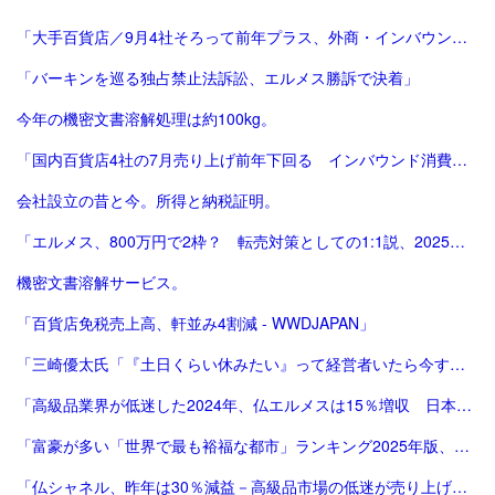
「大手百貨店／9月4社そろって前年プラス、外商・インバウンド好調 | 流通ニュース」
「バーキンを巡る独占禁止法訴訟、エルメス勝訴で決着」
今年の機密文書溶解処理は約100kg。
「国内百貨店4社の7月売り上げ前年下回る インバウンド消費減で | ロイター」
会社設立の昔と今。所得と納税証明。
「エルメス、800万円で2枠？ 転売対策としての1:1説、2025年版。ほぼ完結（？）編。」
機密文書溶解サービス。
「百貨店免税売上高、軒並み4割減 - WWDJAPAN」
「三崎優太氏「『土日くらい休みたい』って経営者いたら今すぐ会社畳んだ方がいい」痛烈指摘に反響 - 芸能 : 日刊スポーツ」
「高級品業界が低迷した2024年、仏エルメスは15％増収 日本が成長をけん引 | Forbes」
「富豪が多い「世界で最も裕福な都市」ランキング2025年版、東京が2年連続3位 | Forbes JAPAN 公式サイト（フォーブス ジャパン）」
「仏シャネル、昨年は30％減益－高級品市場の低迷が売り上げ直撃 - Bloomberg」