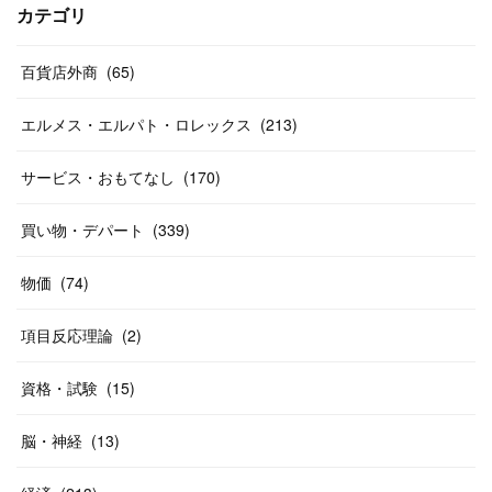
(
17
)
(
13
)
(
29
)
(
26
)
カテゴリ
(
55
)
(
33
)
(
12
)
(
14
)
(
24
)
(
20
)
(
38
)
百貨店外商
(
46
)
(
65
)
(
12
)
(
26
)
(
14
)
(
20
)
(
20
)
エルメス・エルパト・ロレックス
(
213
)
(
19
)
(
19
)
(
46
)
(
31
)
サービス・おもてなし
(
170
)
(
37
)
(
27
)
(
58
)
買い物・デパート
(
339
)
(
20
)
(
10
)
物価
(
74
)
(
40
)
項目反応理論
(
2
)
資格・試験
(
15
)
脳・神経
(
13
)