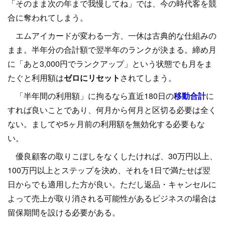
「そのまま次の年まで我慢してね」では、今の時代客を競
合に奪われてしまう。
エムアイカードが変わる一方、一休は古典的な仕組みの
まま。半年分の合計額で翌半年のランクが決まる。締め月
に「あと3,000円でランクアップ」という状態でも月をま
たぐと利用額は
ゼロにリセット
されてしまう。
「半年間の利用額」に拘るなら直近180日の
移動合計
に
すれば良いことであり、何月から何月と区切る必要は全く
ない。ましてや5ヶ月前の利用額を無効化する必要もな
い。
優良顧客の取りこぼしをなくしたければ、30万円以上、
100万円以上とステップを決め、それを1日で満たせば翌
日からでも適用した方が良い。ただし返品・キャンセルに
よって売上が取り消される可能性があるビジネスの場合は
留保期間を設ける必要がある。