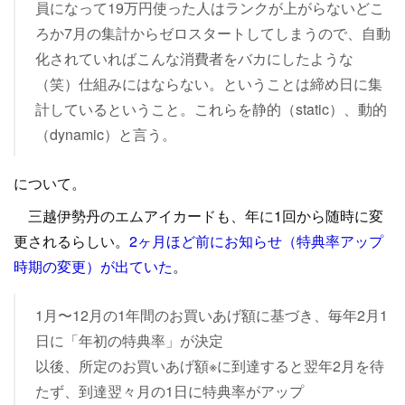
員になって19万円使った人はランクが上がらないどこ
ろか7月の集計からゼロスタートしてしまうので、自動
化されていればこんな消費者をバカにしたような
（笑）仕組みにはならない。ということは締め日に集
計しているということ。これらを静的（static）、動的
（dynamic）と言う。
について。
三越伊勢丹のエムアイカードも、年に1回から随時に変
更されるらしい。
2ヶ月ほど前にお知らせ（特典率アップ
時期の変更）が出ていた
。
1月〜12月の1年間のお買いあげ額に基づき、毎年2月1
日に「年初の特典率」が決定
以後、所定のお買いあげ額※に到達すると翌年2月を待
たず、到達翌々月の1日に特典率がアップ