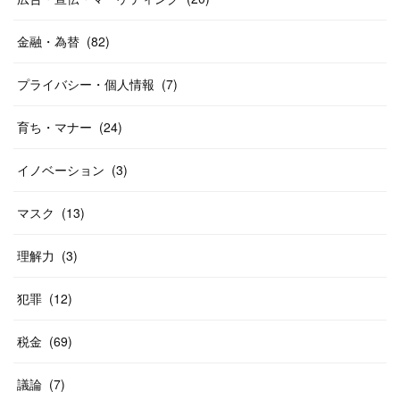
金融・為替
(
82
)
プライバシー・個人情報
(
7
)
育ち・マナー
(
24
)
イノベーション
(
3
)
マスク
(
13
)
理解力
(
3
)
犯罪
(
12
)
税金
(
69
)
議論
(
7
)