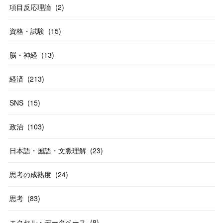
(
40
)
項目反応理論
(
2
)
資格・試験
(
15
)
脳・神経
(
13
)
経済
(
213
)
SNS
(
15
)
政治
(
103
)
日本語・国語・文脈理解
(
23
)
思考の成熟度
(
24
)
思考
(
83
)
エクセル・データベース
(
8
)