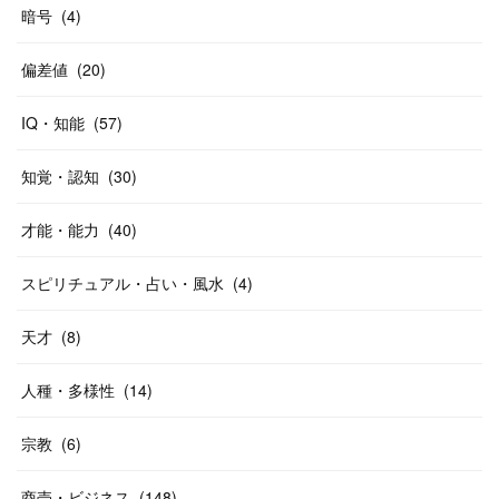
暗号
(
4
)
偏差値
(
20
)
IQ・知能
(
57
)
知覚・認知
(
30
)
才能・能力
(
40
)
スピリチュアル・占い・風水
(
4
)
天才
(
8
)
人種・多様性
(
14
)
宗教
(
6
)
商売・ビジネス
(
148
)