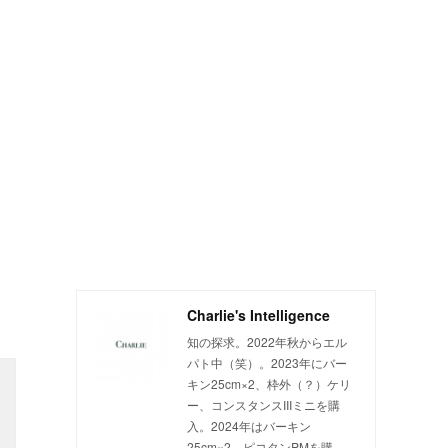
Charlie's Intelligence
知の探求。2022年秋からエル
パト中（笑）。2023年にバー
キン25cm×2、枠外（？）ケリ
ー、コンスタンスIIIミニを購
入。2024年はバーキン
25cm×2、ピコタンPMを購