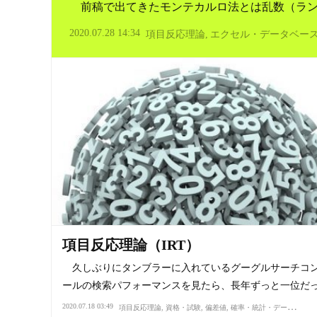
前稿で出てきたモンテカルロ法とは乱数（ラン
2020.07.28 14:34
項目反応理論
エクセル・データベー
項目反応理論（IRT）
久しぶりにタンブラーに入れているグーグルサーチコ
ールの検索パフォーマンスを見たら、長年ずっと一位だ
2020.07.18 03:49
項目反応理論
資格・試験
偏差値
確率・統計・データ分析