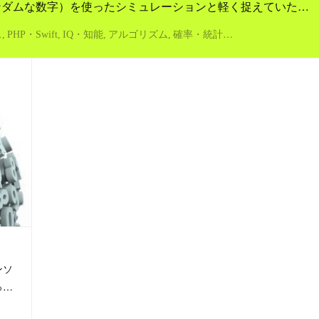
ダムな数字）を使ったシミュレーションと軽く捉えていた…
ス
PHP・Swift
IQ・知能
アルゴリズム
確率・統計・データ分析
ンソ
っ…