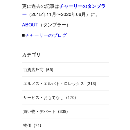
(
15
)
(
16
)
(
33
)
(
31
)
(
39
)
(
24
)
更に過去の記事は
チャーリーのタンブラ
(
24
)
(
12
)
(
26
)
ー
（2015年11月〜2020年06月）に。
(
31
)
(
23
)
(
42
)
(
8
)
(
19
)
(
27
)
(
31
)
ABOUT
(
40
（タンブラー）
)
(
24
)
(
17
)
(
13
)
(
29
)
(
26
)
(
55
)
■
チャーリーのブログ
(
33
)
(
12
)
(
14
)
(
24
)
(
20
)
(
38
)
(
46
)
(
12
)
(
26
)
(
14
)
(
20
)
(
20
)
カテゴリ
(
19
)
(
19
)
(
46
)
(
31
)
百貨店外商
(
65
)
(
37
)
(
27
)
(
58
)
エルメス・エルパト・ロレックス
(
213
)
(
20
)
(
10
)
(
40
)
サービス・おもてなし
(
170
)
買い物・デパート
(
339
)
物価
(
74
)