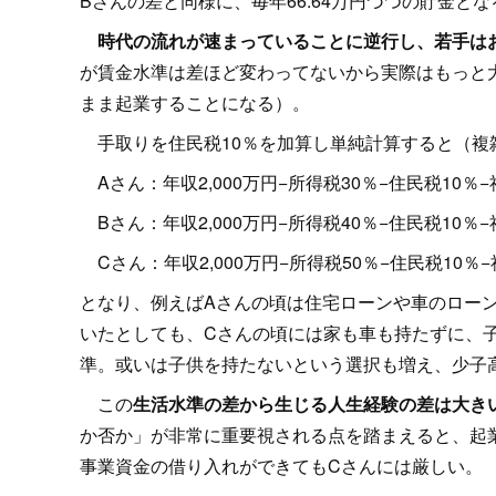
Bさんの差と同様に、毎年66.64万円づつの貯金とな
時代の流れが速まっていることに逆行し、若手は
が賃金水準は差ほど変わってないから実際はもっと
まま起業することになる）。
手取りを住民税10％を加算し単純計算すると（複
Aさん：年収2,000万円−所得税30％−住民税10％−
Bさん：年収2,000万円−所得税40％−住民税10％−
Cさん：年収2,000万円−所得税50％−住民税10％−
となり、例えばAさんの頃は住宅ローンや車のロー
いたとしても、Cさんの頃には家も車も持たずに、
準。或いは子供を持たないという選択も増え、少子
この
生活水準の差から生じる人生経験の差は大き
か否か」が非常に重要視される点を踏まえると、起
事業資金の借り入れができてもCさんには厳しい。