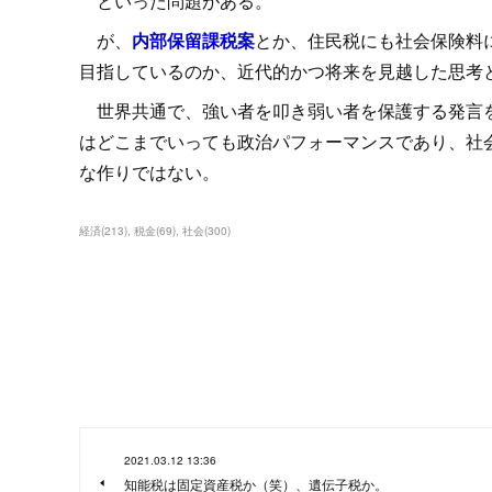
といった問題がある。
が、
内部保留課税案
とか、住民税にも社会保険料
目指しているのか、近代的かつ将来を見越した思考
世界共通で、強い者を叩き弱い者を保護する発言を
はどこまでいっても政治パフォーマンスであり、社
な作りではない。
経済
(
213
)
税金
(
69
)
社会
(
300
)
2021.03.12 13:36
知能税は固定資産税か（笑）、遺伝子税か。