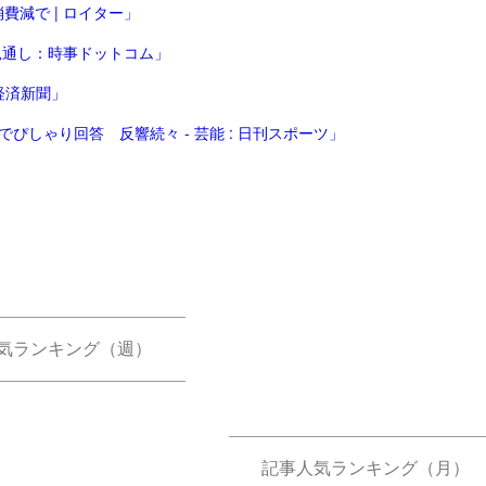
減で | ロイター」
見通し：時事ドットコム」
経済新聞」
ぴしゃり回答 反響続々 - 芸能 : 日刊スポーツ」
気ランキング（週）
記事人気ランキング（月）