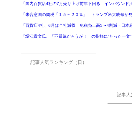
「国内百貨店4社の7月売り上げ前年下回る インバウンド消費
「未合意国の関税「１５～２０％」 トランプ米大統領が
「百貨店4社、6月は全社減収 免税売上高3〜4割減 - 日本
「堀江貴文氏、「不景気だろうが！」の指摘に“たった一文”で
記事人気ランキング（日）
記事人