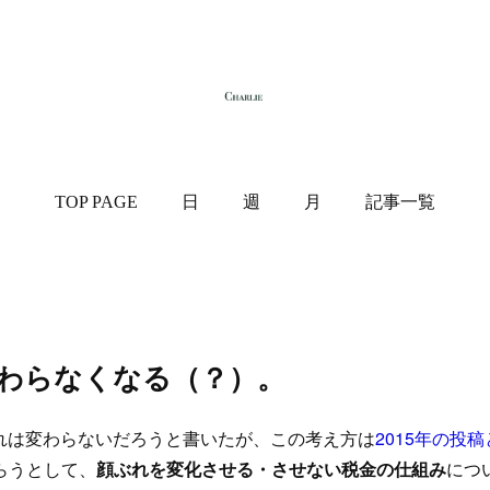
TOP PAGE
日
週
月
記事一覧
わらなくなる（？）。
れは変わらないだろうと書いたが、この考え方は
2015年の投稿
らうとして、
顔ぶれを変化させる・させない税金の仕組み
につ