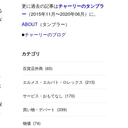
(
15
)
(
16
)
(
33
)
(
31
)
(
39
)
(
24
)
更に過去の記事は
チャーリーのタンブラ
る
(
24
)
(
12
)
(
26
)
ー
（2015年11月〜2020年06月）に。
(
31
)
(
23
)
(
42
)
な
(
8
)
(
19
)
(
27
)
(
31
)
ABOUT
(
40
（タンブラー）
)
(
24
)
(
17
)
(
13
)
(
29
)
(
26
)
(
55
)
■
チャーリーのブログ
(
33
)
(
12
)
(
14
)
(
24
)
(
20
)
(
38
)
(
46
)
(
12
)
(
26
)
(
14
)
(
20
)
(
20
)
カテゴリ
(
19
)
(
19
)
(
46
)
(
31
)
百貨店外商
(
65
)
(
37
)
(
27
)
(
58
)
て
エルメス・エルパト・ロレックス
(
213
)
(
20
)
(
10
)
水
(
40
)
サービス・おもてなし
(
170
)
家
買い物・デパート
(
339
)
ら
物価
(
74
)