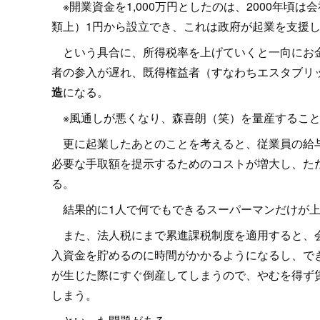
※開業資金を1,000万円としたのは、2000年頃は
類上）1円から設立でき、これは政府が起業を支援
という具合に、所得税率を上げていくと一向にお金
者の参入が遅れ、既得権益者（すなわちエスタブリ
造
になる。
※風通しが悪くなり、森喜朗（笑）を量産すること
更に起業したあとのことを考えると、従業員の給与
必要な手取額を提示するためのコストが増大し、た
る。
結果的に1人で何でもできるスーパーマンだけが上
また、法人税にまで累進課税制度を適用すると、会
入資金を貯めるのに時間がかかるようになるし、で
が生じた際にすぐ倒産してしまうので、やむを得ず
しまう。