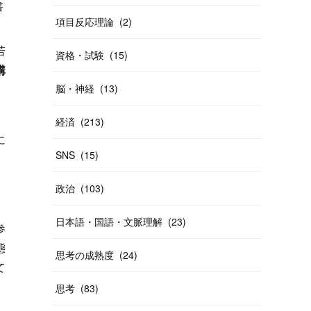
書
項目反応理論
(
2
)
若
資格・試験
(
15
)
構
脳・神経
(
13
)
経済
(
213
)
に
SNS
(
15
)
ま
政治
(
103
)
日本語・国語・文脈理解
(
23
)
参
態
思考の成熟度
(
24
)
て
思考
(
83
)