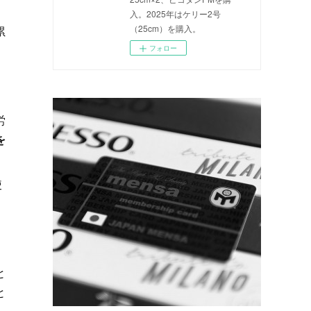
入。2025年はケリー2号
（25cm）を購入。
累
」
フォロー
労
を
使
き
と
と