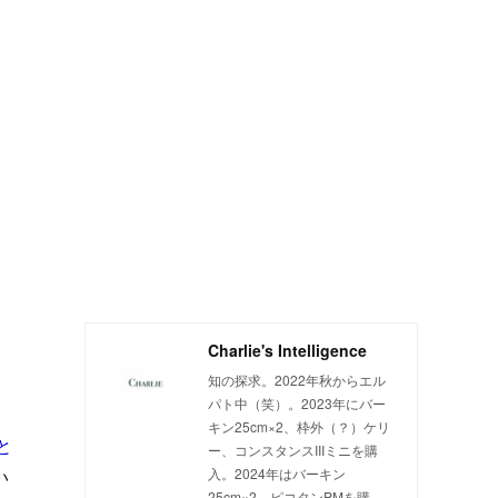
Charlie's Intelligence
知の探求。2022年秋からエル
パト中（笑）。2023年にバー
キン25cm×2、枠外（？）ケリ
と
ー、コンスタンスIIIミニを購
い
入。2024年はバーキン
25cm×2、ピコタンPMを購