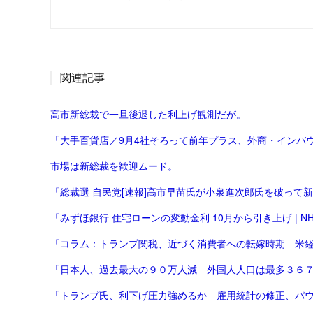
関連記事
高市新総裁で一旦後退した利上げ観測だが。
「大手百貨店／9月4社そろって前年プラス、外商・インバウ
市場は新総裁を歓迎ムード。
「総裁選 自民党[速報]高市早苗氏が小泉進次郎氏を破って
「みずほ銀行 住宅ローンの変動金利 10月から引き上げ | NHK
「コラム：トランプ関税、近づく消費者への転嫁時期 米経済
「日本人、過去最大の９０万人減 外国人人口は最多３６
「トランプ氏、利下げ圧力強めるか 雇用統計の修正、パウエ