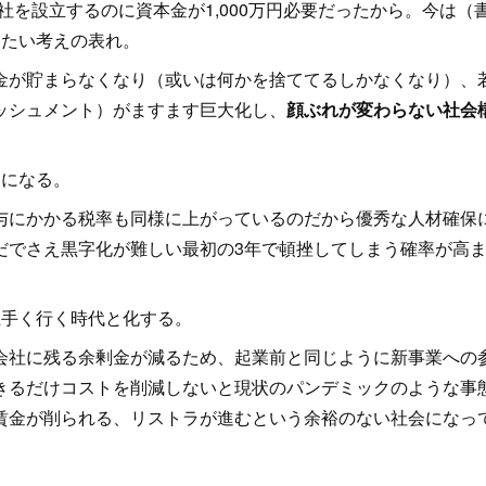
会社を設立するのに資本金が1,000万円必要だったから。今は（
したい考えの表れ。
が貯まらなくなり（或いは何かを捨ててるしかなくなり）、
ッシュメント）がますます巨大化し、
顔ぶれが変わらない社会
になる。
にかかる税率も同様に上がっているのだから優秀な人材確保
だでさえ黒字化が難しい最初の3年で頓挫してしまう確率が高
手く行く時代と化する。
社に残る余剰金が減るため、起業前と同じように新事業への
きるだけコストを削減しないと現状のパンデミックのような事
賃金が削られる、リストラが進むという余裕のない社会になっ