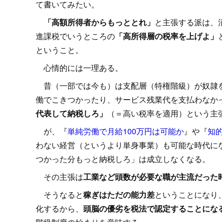
て書いてみたい。
「高額所得者からもっととれ」
と主張する派は、
進課税でいうところの
「高所得層の税率を上げよ」
ということ。
心情的には一理ある。
昔（一部では今も）は支配層（特権階級）が奴隷を
働でこきつかったり、サービス残業代を支払わなか
代表して納税しろ」
（＝高い税率を適用）という主
が、『
単純労働で月給100万円は可能か
』や『
知
わない経営（というより単身事業）も可能な時代に
つかった分もっと納税しろ」は成立しなくなる。
その主張は
工業など頭数が必要な職が主流だった
そうなると
稼ぎはただの能力差
ということになり
化するから、
頭脳の優劣を税法で認定することにな