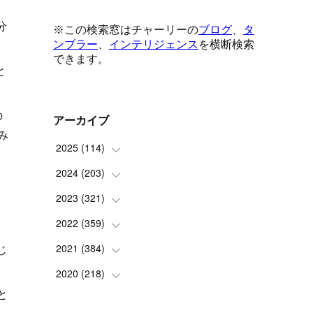
分
と
の
アーカイブ
み
2025
(
114
)
2024
(
203
(
1
)
)
と
(
8
)
2023
(
321
(
24
)
)
(
6
)
(
10
)
。
2022
(
359
(
25
)
)
(
9
)
(
18
)
(
17
)
じ
2021
(
384
(
42
)
)
(
5
)
(
17
)
(
35
)
(
37
)
2020
(
218
(
9
)
)
と
(
9
)
(
29
)
(
23
)
(
34
)
(
21
)
(
29
)