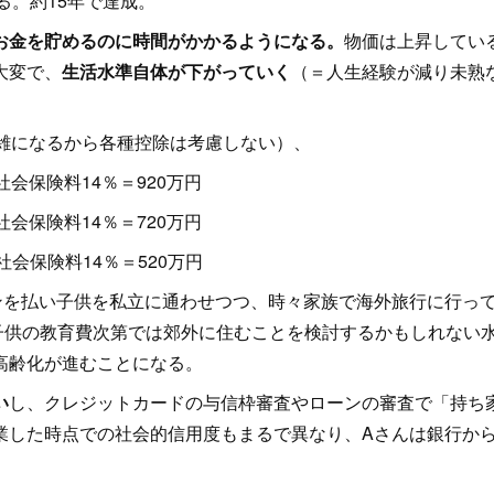
る。約15年で達成。
お金を貯めるのに時間がかかるようになる。
物価は上昇してい
大変で、
生活水準自体が下がっていく
（＝人生経験が減り未熟
雑になるから各種控除は考慮しない）、
社会保険料14％＝920万円
社会保険料14％＝720万円
社会保険料14％＝520万円
ンを払い子供を私立に通わせつつ、時々家族で海外旅行に行っ
子供の教育費次第では郊外に住むことを検討するかもしれない
高齢化が進むことになる。
い
し、クレジットカードの与信枠審査やローンの審査で「持ち
業した時点での社会的信用度もまるで異なり、Aさんは銀行か