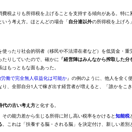
消費税よりも所得税を上げることを支持する傾向がある。特に
という考え方。ほとんどの場合「
自分達以外
の所得税を上げろ
使ったり社会的弱者（移民や不法滞在者など）を低賃金・重
ったりしていたので、確かに
「経営陣はみんなから搾取した分
張はもっともな面もあった。
的労働で完全無人収益化は可能か
』の例のように、他人を全く
なり、全部自分1人で稼ぎ出す経営者が増えると、「誰かをこ
時代の古い考え方
と化する。
、その能力差から生じる所得に対し高い税率をかけると
知能税
る
。これは「扶養する脳・される脳」を決定付け、新しい差別