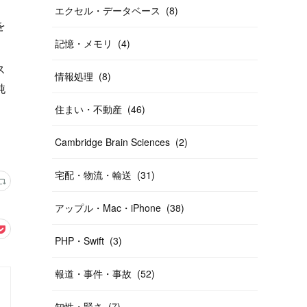
エクセル・データベース
(
8
)
を
記憶・メモリ
(
4
)
ス
情報処理
(
8
)
純
住まい・不動産
(
46
)
Cambridge Brain Sciences
(
2
)
宅配・物流・輸送
(
31
)
アップル・Mac・iPhone
(
38
)
PHP・Swift
(
3
)
報道・事件・事故
(
52
)
知性・賢さ
(
7
)