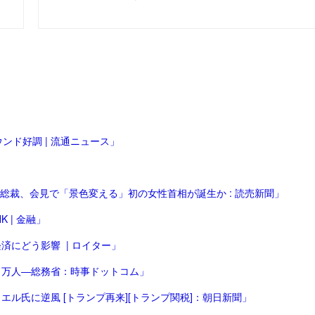
ンド好調 | 流通ニュース」
新総裁、会見で「景色変える」初の女性首相が誕生か : 読売新聞」
 | 金融」
にどう影響 | ロイター」
７万人―総務省：時事ドットコム」
ル氏に逆風 [トランプ再来][トランプ関税]：朝日新聞」