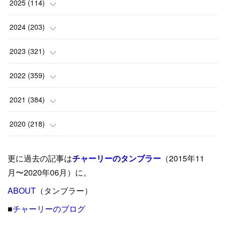
2025
(
114
)
(
1
)
2024
(
203
)
(
8
)
(
24
)
2023
(
321
)
(
6
)
(
10
)
(
25
)
2022
(
359
)
(
9
)
(
18
)
(
17
)
(
42
)
2021
(
384
)
(
5
)
(
17
)
(
35
)
(
37
)
(
9
)
2020
(
218
)
(
9
)
(
29
)
(
23
)
(
34
)
(
21
)
(
29
)
更に過去の記事は
チャーリーのタンブラー
（2015年11
(
15
)
(
16
)
(
33
)
(
31
)
(
39
)
(
24
)
月〜2020年06月）に。
(
24
)
ABOUT
(
12
（タンブラー）
)
(
26
)
(
31
)
(
23
)
(
42
)
■
チャーリーのブログ
(
8
)
(
19
)
(
27
)
(
31
)
(
40
)
(
24
)