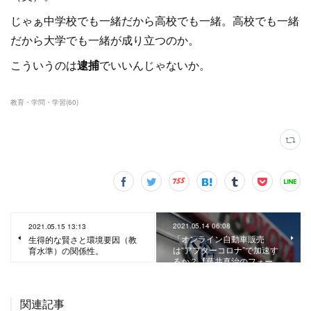
じゃぁ中学校でも一緒だから高校でも一緒。高校でも一緒
だから大学でも一緒が成り立つのか。
こういうのは
逮捕
でいいんじゃないか。
教育・学問・学習
(
60
)
2021.05.14 06:08
2021.05.15 13:13
「オンライン自動車販売
生得的な賢さと環境要因（教
は“アフターコロナ”で加速す
育水準）の関係性。
るか？【藤井真治のフォー…
関連記事