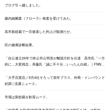
ブログ引っ越しました。
腸内細菌叢（フローラ）検査を受けてみた。
高市新総裁で一旦後退した利上げ観測だが。
区の健康診断結果。
「自公連立26年で終止符公明党が離脱方針を伝達 高市氏「一方
的に…大変残念」斉藤氏「誠に不十分…いったん白紙」｜FNN…
「大手百貨店／9月4社そろって前年プラス、外商・インバウンド
好調 | 流通ニュース」
市場は新総裁を歓迎ムード。