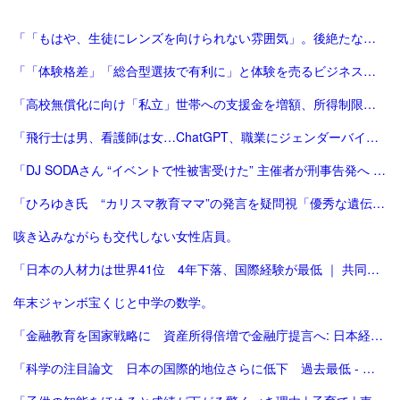
「「もはや、生徒にレンズを向けられない雰囲気」。後絶たない教員による盗撮、現場に波紋――運動会や修学旅行控え、先生が萎縮するワケ | 鹿児島のニュース | 南日本新聞デジタル」
「「体験格差」「総合型選抜で有利に」と体験を売るビジネスは”不安商法なのでは”という指摘の増加 #エキスパートトピ（杉浦由美子） - エキスパート - Yahoo!ニュース」
「高校無償化に向け「私立」世帯への支援金を増額、所得制限も撤廃…自公が維新に歩み寄り : 読売新聞」
「飛行士は男、看護師は女…ChatGPT、職業にジェンダーバイアス [ChatGPT]：朝日新聞デジタル」
「DJ SODAさん “イベントで性被害受けた” 主催者が刑事告発へ | NHK | 大阪府」
「ひろゆき氏 “カリスマ教育ママ”の発言を疑問視「優秀な遺伝子の子供が産まれただけなのに」 | 東スポWEB」
咳き込みながらも交代しない女性店員。
「日本の人材力は世界41位 4年下落、国際経験が最低 ｜ 共同通信」
年末ジャンボ宝くじと中学の数学。
「金融教育を国家戦略に 資産所得倍増で金融庁提言へ: 日本経済新聞」
「科学の注目論文 日本の国際的地位さらに低下 過去最低 - イザ！」