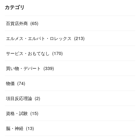
(
17
)
(
13
)
(
29
)
(
26
)
カテゴリ
(
55
)
(
33
)
(
12
)
(
14
)
(
24
)
(
20
)
(
38
)
百貨店外商
(
46
)
(
65
)
(
12
)
(
26
)
(
14
)
(
20
)
(
20
)
エルメス・エルパト・ロレックス
(
213
)
(
19
)
(
19
)
(
46
)
(
31
)
サービス・おもてなし
(
170
)
(
37
)
(
27
)
(
58
)
買い物・デパート
(
339
)
(
20
)
(
10
)
物価
(
74
)
(
40
)
項目反応理論
(
2
)
資格・試験
(
15
)
脳・神経
(
13
)