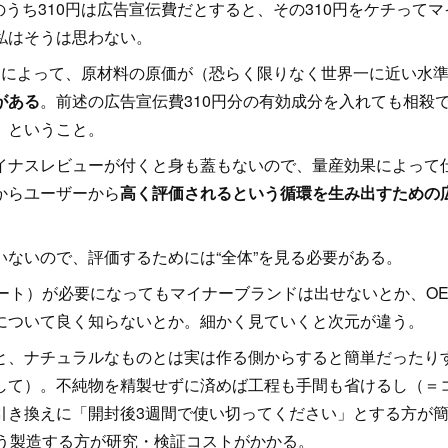
のうち310円は広告宣伝費だとすると、その310円をケチってマ
私はそうは思わない。
によって、原材料の原価が（恐らく限りなく世界一に近い水
がある
。前述の広告宣伝費310円分の有効成分を入れても相殺
）ということ。
ナスレビューが付くと身も蓋もないので、量産効果によって
からユーザーから
高く評価されるという循環を生み出すための
ないので、評価するためには“全体”を見る必要がある。
ート）が必要になってもマイナーブランドは出せないとか、OE
について良く知らないとか。細かく見ていくと次元が違う。
、ナチュラルなものとは実は作る側からすると簡単だったり
して）。不純物を精製せずに済めば工程も手間も省けるし（＝
引き換えに「開封後3週間で使い切ってください」とする方が
よう製造する方が研究・検証コストがかかる。