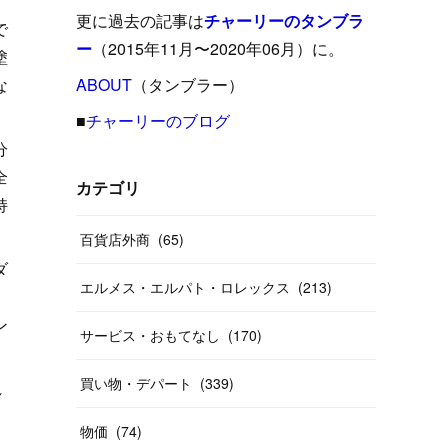
(
15
)
(
16
)
(
33
)
(
31
)
(
39
)
(
24
)
更に過去の記事は
チャーリーのタンブラ
で
(
24
)
(
12
)
(
26
)
ー
（2015年11月〜2020年06月）に。
(
31
)
(
23
)
(
42
)
塗
(
8
)
(
19
)
(
27
)
(
31
)
な
ABOUT
(
40
（タンブラー）
)
(
24
)
(
17
)
(
13
)
(
29
)
(
26
)
(
55
)
■
チャーリーのブログ
(
33
)
分
(
12
)
(
14
)
(
24
)
(
20
)
(
38
)
(
46
)
全
(
12
)
(
26
)
(
14
)
(
20
)
(
20
)
カテゴリ
持
(
19
)
(
19
)
(
46
)
(
31
)
百貨店外商
(
65
)
(
37
)
(
27
)
(
58
)
ダ
エルメス・エルパト・ロレックス
(
213
)
(
20
)
(
10
)
ン
(
40
)
サービス・おもてなし
(
170
)
買い物・デパート
(
339
)
れ
物価
(
74
)