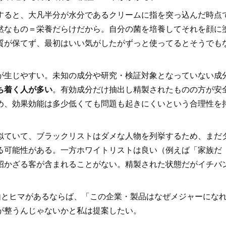
ると、大凡半分が水分であるクリームに指を突っ込んだ時点
然なもの＝栄養だらけだから。自分の菌を培養してそれを顔に
質が保てず、最初はいい気がしたがずっと使ってるとそうでも
生じやすい。未知の成分や研究・検証対象となっていない成
ち着く人が多い
。有効成分だけ抽出し精製されたものの方が安
め、効果効能は多少低くても問題も起きにくいという合理性を
ていて、ブラックリストはダメな人物を列挙するため、まだ
る可能性がある。一方ホワイトリストは良い（例えば「家族だ
招かざる客が含まれることがない。精製された状態だがイチバ
由とヒマがあるならば、「この企業・製品はなぜメジャーにな
が整うんじゃないかと私は提案したい。