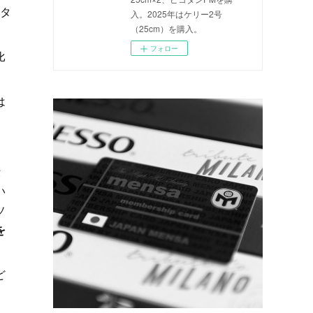
スタ
入。2025年はケリー2号
（25cm）を購入。
フォロー
比
は
転
い
ソ
を
ど