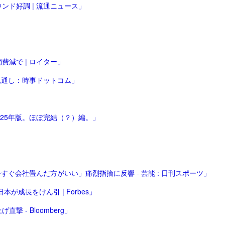
ンド好調 | 流通ニュース」
減で | ロイター」
見通し：時事ドットコム」
025年版。ほぼ完結（？）編。」
ぐ会社畳んだ方がいい」痛烈指摘に反響 - 芸能 : 日刊スポーツ」
が成長をけん引 | Forbes」
 - Bloomberg」