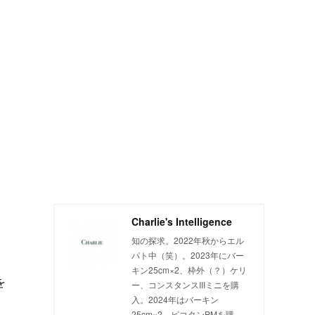
Charlie's Intelligence
知の探求。2022年秋からエル
パト中（笑）。2023年にバー
キン25cm×2、枠外（？）ケリ
を
ー、コンスタンスIIIミニを購
入。2024年はバーキン
25cm×2、ピコタンPMを購