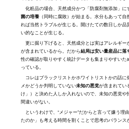
化粧品の場合、天然成分かつ「防腐剤無添加」にす
菌の培養
（同時に腐敗）が始まる。水分もあって自
れば当然トラブルが生じる。開けたての数日しか品
い的なことが生じる。
更に掘り下げると、天然成分とは実はアレルギーが
が含まれているから。だから
結局は安い量産品に落
性の確認が取りやすく統計データも集まりやすいた
っている。
コレはブラックリストかホワイトリストかの話に似
メかどうか判明していない
未知の悪党
が含まれてい
け」）と決めた人しか入れないので、未知の悪党や
間違いがない。
というわけで、“メジャー”だからと言って嫌う理
たのか」も考える時間を割くことで思考のバランス