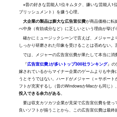
※昔の好きな芸能人1位キムタク、嫌いな芸能人1
ブリッシュメント）を嫌う心理。
大企業の製品は膨大な広告宣伝費
が商品価格に転
べ中身（有効成分など）に乏しいという理由が挙げ
確かにミュージックシーンで言えば、メジャーより
しっかり研磨された印象を受けることは否めない。
では、メジャーの広告宣伝費が果たして本当に消費
『
広告宣伝費｣が多いトップ300社ランキング
』の
嫁されているからマイナー企業のゲームよりも中身
うとそうではない。ハードがメジャー（＝サポート
フトが充実するし（昔のWindowsかMacかも同
投入できる余力がある
。
要は収支カツカツ企業が見栄で広告宣伝費を使って
良いソフトが揃うことから、この広告宣伝費は最終