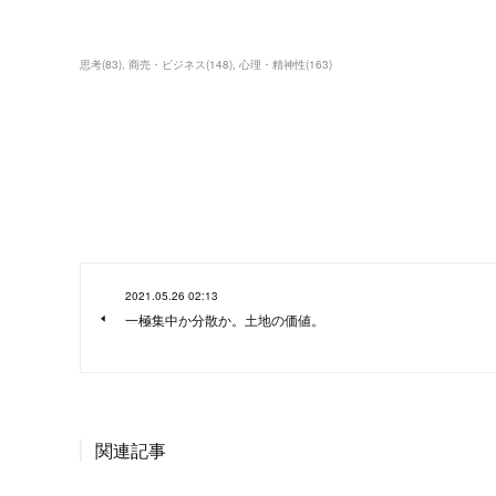
思考
(
83
)
商売・ビジネス
(
148
)
心理・精神性
(
163
)
2021.05.26 02:13
一極集中か分散か。土地の価値。
関連記事