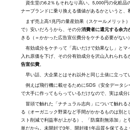
資生堂の6.2％もそれなり高い。5,000円の化粧品
ナーブランドに乗り換える価値があるかというと、
まず売上高1兆円の量産効果（スケールメリット）
で）安いだろうから、その分
消費者に還元する余力
きる（＝かかった広告宣伝費分をケチる必要がない
有効成分をケチって「高いだけで効果なし」とマイ
入れ原価を下げ、その分有効成分を沢山入れられる
告宣伝費
。
早い話、大企業とはそれ以外と同じ土俵に立ってい
例えば飛行機に載せるためにSDS（安全データシ
で大手に作ってもらっているだけなので、実は成分
冒頭で触れた「ナチュラル志向」について触れると
る（オーガニック野菜など手間がかかるものは別と
スト削減で利益率が上がる）、「防腐剤無添加」と
単だから。未開封で3年、開封後1年品質を保てる