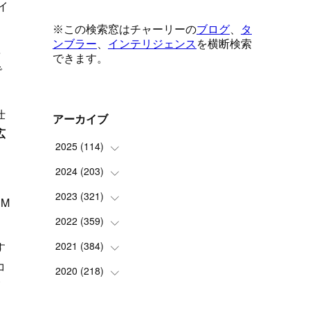
イ
準
で
仕
アーカイブ
広
2025
(
114
)
2024
(
203
(
1
)
)
(
8
)
2023
(
321
(
24
)
)
M
(
6
)
(
10
)
2022
(
359
(
25
)
)
(
9
)
(
18
)
(
17
)
す
2021
(
384
(
42
)
)
コ
(
5
)
(
17
)
(
35
)
(
37
)
2020
(
218
(
9
)
)
簡
(
9
)
(
29
)
(
23
)
(
34
)
(
21
)
(
29
)