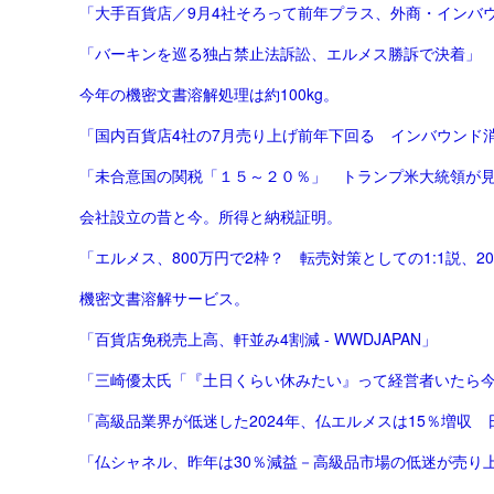
「大手百貨店／9月4社そろって前年プラス、外商・インバウ
「バーキンを巡る独占禁止法訴訟、エルメス勝訴で決着」
今年の機密文書溶解処理は約100kg。
「国内百貨店4社の7月売り上げ前年下回る インバウンド消費
「未合意国の関税「１５～２０％」 トランプ米大統領が
会社設立の昔と今。所得と納税証明。
「エルメス、800万円で2枠？ 転売対策としての1:1説、2
機密文書溶解サービス。
「百貨店免税売上高、軒並み4割減 - WWDJAPAN」
「三崎優太氏「『土日くらい休みたい』って経営者いたら今す
「高級品業界が低迷した2024年、仏エルメスは15％増収 日本
「仏シャネル、昨年は30％減益－高級品市場の低迷が売り上げ直撃