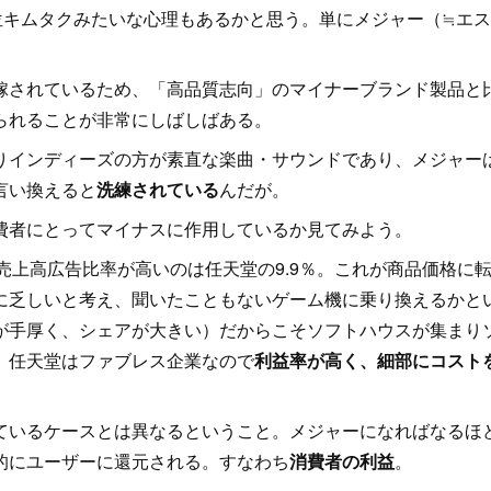
位キムタクみたいな心理もあるかと思う。単にメジャー（≒エ
嫁されているため、「高品質志向」のマイナーブランド製品と
られることが非常にしばしばある。
インディーズの方が素直な楽曲・サウンドであり、メジャー
言い換えると
洗練されている
んだが。
者にとってマイナスに作用しているか見てみよう。
売上高広告比率が高いのは任天堂の9.9％。これが商品価格に
に乏しいと考え、聞いたこともないゲーム機に乗り換えるかと
が手厚く、シェアが大きい）だからこそソフトハウスが集まり
じ）、任天堂はファブレス企業なので
利益率が高く、細部にコスト
いるケースとは異なるということ。メジャーになればなるほ
的にユーザーに還元される。すなわち
消費者の利益
。