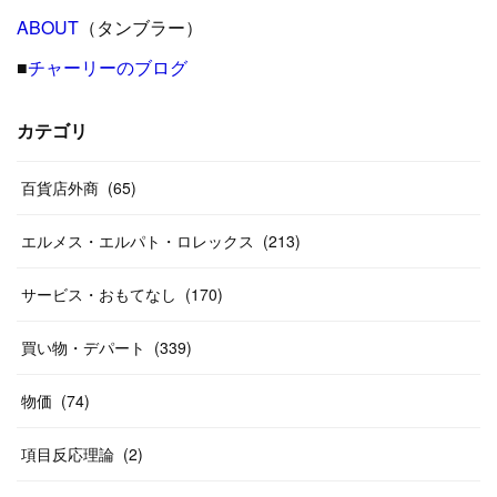
(
24
)
ABOUT
(
12
（タンブラー）
)
(
26
)
(
31
)
(
23
)
(
42
)
■
チャーリーのブログ
(
8
)
(
19
)
(
27
)
(
31
)
(
40
)
(
24
)
(
17
)
(
13
)
(
29
)
(
26
)
カテゴリ
(
55
)
(
33
)
(
12
)
(
14
)
(
24
)
(
20
)
(
38
)
百貨店外商
(
46
)
(
65
)
(
12
)
(
26
)
(
14
)
(
20
)
(
20
)
エルメス・エルパト・ロレックス
(
213
)
(
19
)
(
19
)
(
46
)
(
31
)
サービス・おもてなし
(
170
)
(
37
)
(
27
)
(
58
)
買い物・デパート
(
339
)
(
20
)
(
10
)
物価
(
74
)
(
40
)
項目反応理論
(
2
)