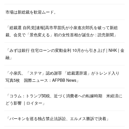
市場は新総裁を歓迎ムード。
「総裁選 自民党[速報]高市早苗氏が小泉進次郎氏を破って新総
裁、会見で「景色変える」初の女性首相が誕生か : 読売新聞」
「みずほ銀行 住宅ローンの変動金利 10月から引き上げ | NHK | 金
融」
「小泉氏、「ステマ」認め謝罪 「総裁選辞退」がトレンド入り
写真5枚 国際ニュース：AFPBB News」
「コラム：トランプ関税、近づく消費者への転嫁時期 米経済に
どう影響 | ロイター」
「バーキンを巡る独占禁止法訴訟、エルメス勝訴で決着」