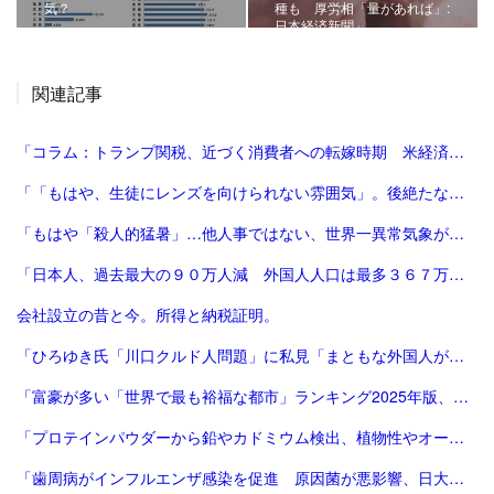
気？
種も 厚労相「量があれば」:
日本経済新聞」
関連記事
「コラム：トランプ関税、近づく消費者への転嫁時期 米経済にどう影響 | ロイター」
「「もはや、生徒にレンズを向けられない雰囲気」。後絶たない教員による盗撮、現場に波紋――運動会や修学旅行控え、先生が萎縮するワケ | 鹿児島のニュース | 南日本新聞デジタル」
「もはや「殺人的猛暑」…他人事ではない、世界一異常気象が発生する国とは？ | ニュースな本 | ダイヤモンド・オンライン」
「日本人、過去最大の９０万人減 外国人人口は最多３６７万人―総務省：時事ドットコム」
会社設立の昔と今。所得と納税証明。
「ひろゆき氏「川口クルド人問題」に私見「まともな外国人が損するので不法就労には厳しくすべき」 - 芸能 : 日刊スポーツ」
「富豪が多い「世界で最も裕福な都市」ランキング2025年版、東京が2年連続3位 | Forbes JAPAN 公式サイト（フォーブス ジャパン）」
「プロテインパウダーから鉛やカドミウム検出、植物性やオーガニック製品は数倍の含有量 - CNN.co.jp」
「歯周病がインフルエンザ感染を促進 原因菌が悪影響、日大チーム確認：朝日新聞」