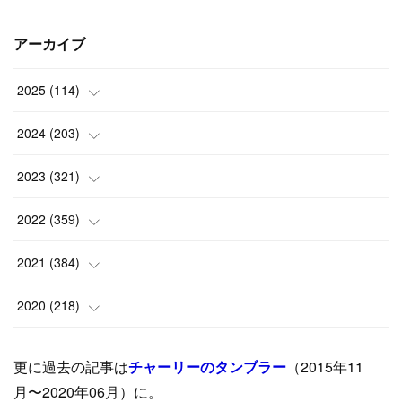
アーカイブ
2025
(
114
)
(
1
)
2024
(
203
)
(
8
)
(
24
)
2023
(
321
)
(
6
)
(
10
)
(
25
)
2022
(
359
)
(
9
)
(
18
)
(
17
)
(
42
)
2021
(
384
)
(
5
)
(
17
)
(
35
)
(
37
)
(
9
)
2020
(
218
)
(
9
)
(
29
)
(
23
)
(
34
)
(
21
)
(
29
)
更に過去の記事は
チャーリーのタンブラー
（2015年11
(
15
)
(
16
)
(
33
)
(
31
)
(
39
)
(
24
)
月〜2020年06月）に。