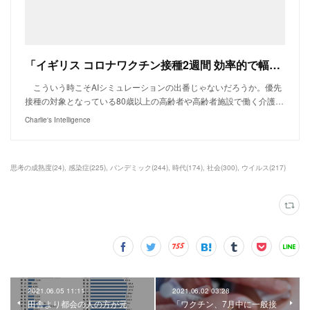
「イギリス コロナワクチン接種2週間 効率的で幅広い実施が課題 | 新型コロナウイルス | NHKニュース」
こういう時こそAIシミュレーションの出番じゃないだろうか。優先
接種の対象となっている80歳以上の高齢者や高齢者施設で働く介護…
Charlie's Intelligence
思考の成熟度
(
24
)
感染症
(
225
)
パンデミック
(
244
)
時代
(
174
)
社会
(
300
)
ウイルス
(
217
)
2021.06.05 11:11
2021.06.02 03:28
田舎より都会の人の方が元
「ワクチン、7月中に一般接