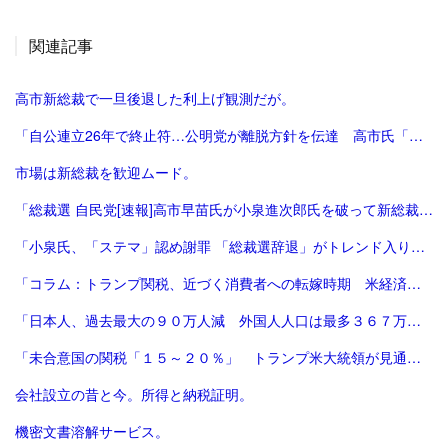
関連記事
高市新総裁で一旦後退した利上げ観測だが。
「自公連立26年で終止符…公明党が離脱方針を伝達 高市氏「一方的に…大変残念」斉藤氏「誠に不十分…いったん白紙」｜FNNプライムオンライン」
市場は新総裁を歓迎ムード。
「総裁選 自民党[速報]高市早苗氏が小泉進次郎氏を破って新総裁、会見で「景色変える」初の女性首相が誕生か : 読売新聞」
「小泉氏、「ステマ」認め謝罪 「総裁選辞退」がトレンド入り 写真5枚 国際ニュース：AFPBB News」
「コラム：トランプ関税、近づく消費者への転嫁時期 米経済にどう影響 | ロイター」
「日本人、過去最大の９０万人減 外国人人口は最多３６７万人―総務省：時事ドットコム」
「未合意国の関税「１５～２０％」 トランプ米大統領が見通し：時事ドットコム」
会社設立の昔と今。所得と納税証明。
機密文書溶解サービス。