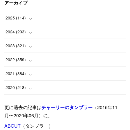
アーカイブ
2025
(
114
)
(
1
)
2024
(
203
)
(
8
)
(
24
)
2023
(
321
)
(
6
)
(
10
)
(
25
)
2022
(
359
)
(
9
)
(
18
)
(
17
)
(
42
)
2021
(
384
)
(
5
)
(
17
)
(
35
)
(
37
)
(
9
)
2020
(
218
)
(
9
)
(
29
)
(
23
)
(
34
)
(
21
)
(
29
)
更に過去の記事は
チャーリーのタンブラー
（2015年11
(
15
)
(
16
)
(
33
)
(
31
)
(
39
)
(
24
)
月〜2020年06月）に。
(
24
)
ABOUT
(
12
（タンブラー）
)
(
26
)
(
31
)
(
23
)
(
42
)