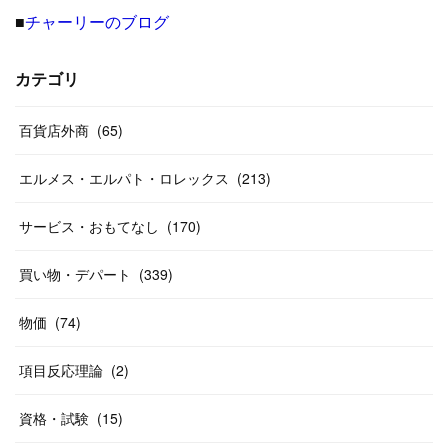
■
チャーリーのブログ
(
8
)
(
19
)
(
27
)
(
31
)
(
40
)
(
24
)
(
17
)
(
13
)
(
29
)
(
26
)
カテゴリ
(
55
)
(
33
)
(
12
)
(
14
)
(
24
)
(
20
)
(
38
)
百貨店外商
(
46
)
(
65
)
(
12
)
(
26
)
(
14
)
(
20
)
(
20
)
エルメス・エルパト・ロレックス
(
213
)
(
19
)
(
19
)
(
46
)
(
31
)
サービス・おもてなし
(
170
)
(
37
)
(
27
)
(
58
)
買い物・デパート
(
339
)
(
20
)
(
10
)
物価
(
74
)
(
40
)
項目反応理論
(
2
)
資格・試験
(
15
)