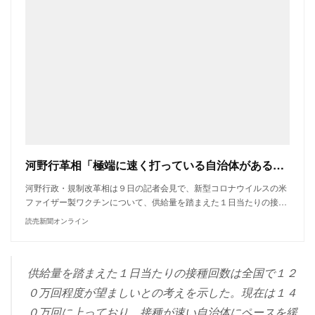
河野行革相「極端に速く打っている自治体がある」…接種ペースダウン呼びかけ : 政治 : ニュース
河野行政・規制改革相は９日の記者会見で、新型コロナウイルスの米
ファイザー製ワクチンについて、供給量を踏まえた１日当たりの接…
読売新聞オンライン
供給量を踏まえた１日当たりの接種回数は全国で１２
０万回程度が望ましいとの考えを示した。現在は１４
０万回に上っており、接種が速い自治体にペースを緩