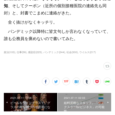
知
、そしてクーポン（近所の個別接種医院の連絡先も同
封）と、封書でこまめに連絡がきた。
全く抜けがなくキッチリ。
パンデミック以降特に皆文句しか言わなくなっていて、
誰も公務員を褒めないので書いてみた。
政治
(
103
)
仕事
(
59
)
感染症
(
225
)
パンデミック
(
244
)
社会
(
300
)
ウイルス
(
217
)
2021.07.11 12:58
2021.07.11 02:33
ビールをワイングラスで。グ
給料泥棒なスタッフ。「ウェ
ラスの脚を持つのが普通にな
クスラーforビジネス」の可能
ってきた。
性。