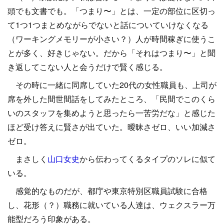
頭でも文書でも。「つまり〜」とは、一定の部位に区切っ
て1つ1つまとめながらでないと話についていけなくなる
（ワーキングメモリーが小さい？）人が時間稼ぎに使うこ
とが多く、好きじゃない。だから「それはつまり〜」と聞
き返してこない人と会うだけで賢く感じる。
その時に一緒に同席していた20代の女性職員も、上司が
席を外した間世間話をしてみたところ、「民間でこのくら
いのスタッフを集めようと思ったら一苦労だな」と感じた
ほど受け答えに賢さが出ていた。曖昧さゼロ、いい加減さ
ゼロ。
まさしく
山口女史
から伝わってくるタイプのソレに似て
いる。
感覚的なものだが、都庁や東京特別区職員試験に合格
し、花形（？）職務に就いている人達は、ウェクスラー万
能型だろう印象がある。