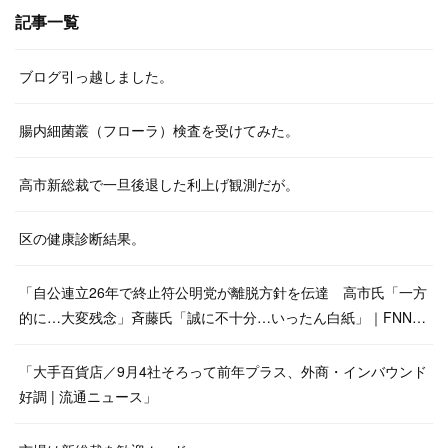
記事一覧
ブログ引っ越しました。
腸内細菌叢（フローラ）検査を受けてみた。
高市新総裁で一旦後退した利上げ観測だが。
区の健康診断結果。
「自公連立26年で終止符公明党が離脱方針を伝達 高市氏「一方
的に…大変残念」斉藤氏「誠に不十分…いったん白紙」｜FNN…
「大手百貨店／9月4社そろって前年プラス、外商・インバウンド
好調 | 流通ニュース」