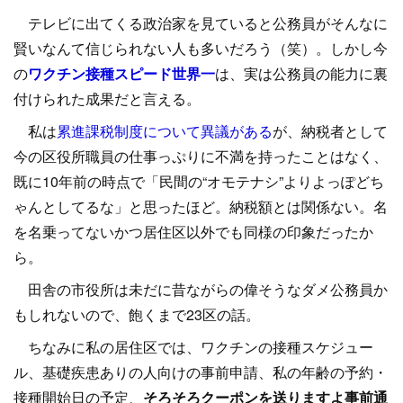
テレビに出てくる政治家を見ていると公務員がそんなに
賢いなんて信じられない人も多いだろう（笑）。しかし今
の
ワクチン接種スピード世界一
は、実は公務員の能力に裏
付けられた成果だと言える。
私は
累進課税制度について異議がある
が、納税者として
今の区役所職員の仕事っぷりに不満を持ったことはなく、
既に10年前の時点で「民間の“オモテナシ”よりよっぽどち
ゃんとしてるな」と思ったほど。納税額とは関係ない。名
を名乗ってないかつ居住区以外でも同様の印象だったか
ら。
田舎の市役所は未だに昔ながらの偉そうなダメ公務員か
もしれないので、飽くまで23区の話。
ちなみに私の居住区では、ワクチンの接種スケジュー
ル、基礎疾患ありの人向けの事前申請、私の年齢の予約・
接種開始日の予定、
そろそろクーポンを送りますよ事前通