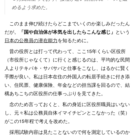
めるよう求めた。
このまま伸び続けたらどこまでいくのか楽しみだったん
だが。
「国や自治体が本気を出したらこんな感じ」
という
日本の公務員の潜在能力
を知るために。
昔の役所とは打って代わって、ここ15年くらい区役所
（市役所じゃなくて）に行くと感じるのは、平均的な民間
人よりテキパキ・サバサバと仕事をこなし、はるかに賢く
手際が良い。私は日本在住の外国人の転居手続きに付き添
い、住民票、健康保険、年金などの担当課を回るので、結
構あちこちの区役所の仕事っぷりを見てきた。
念のため言っておくと、私の身近に区役所職員はいない
し、元々私は公務員自体イマイチピンとこなかった（笑）
がこの15年程で考えを改めた。
採用試験内容は見たことないので何を測定しているのか