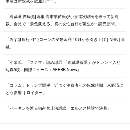
市場は新総裁を歓迎ムード。
「総裁選 自民党[速報]高市早苗氏が小泉進次郎氏を破って新総
裁、会見で「景色変える」初の女性首相が誕生か : 読売新聞」
「みずほ銀行 住宅ローンの変動金利 10月から引き上げ | NHK | 金
融」
「小泉氏、「ステマ」認め謝罪 「総裁選辞退」がトレンド入り
写真5枚 国際ニュース：AFPBB News」
「コラム：トランプ関税、近づく消費者への転嫁時期 米経済に
どう影響 | ロイター」
「バーキンを巡る独占禁止法訴訟、エルメス勝訴で決着」