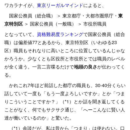
ワカラナイが、
東京リーガルマインド
によると、
国家公務員（総合職） ＞ 東京都庁・大都市圏県庁・
東
京特別区
＞ 国家公務員（一般職） ＞ 市役所職員
となっていて、
資格難易度ランキング
で国家公務員（総合
職）は偏差値77とあるから、東京特別区（いわゆる23
区）職員もそれなりに高いところに位置しているんじゃな
かろうか。少なくとも区役所と市役所とでは職員のレベル
が全く違う。一言二言喋るだけで
地頭の良さ
が伝わってく
る。
かれこれ7年ほど前話した都庁の職員も、30-40分くらい
話していて一度も「もう一度よろしいですか」とか「つま
りこういうことですか？」（*1）とか話を聞き返してくる
ことがなく、何でもサクサク通じ、「へーこんなに賢い人
達が働いているのか」と驚いた。
（*1）余談だが、私は昔から「つまり」は使わない。口