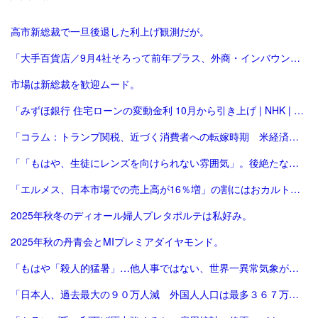
高市新総裁で一旦後退した利上げ観測だが。
「大手百貨店／9月4社そろって前年プラス、外商・インバウンド好調 | 流通ニュース」
市場は新総裁を歓迎ムード。
「みずほ銀行 住宅ローンの変動金利 10月から引き上げ | NHK | 金融」
「コラム：トランプ関税、近づく消費者への転嫁時期 米経済にどう影響 | ロイター」
「「もはや、生徒にレンズを向けられない雰囲気」。後絶たない教員による盗撮、現場に波紋――運動会や修学旅行控え、先生が萎縮するワケ | 鹿児島のニュース | 南日本新聞デジタル」
「エルメス、日本市場での売上高が16％増」の割にはおカルト系（笑）は減った気がする。
2025年秋冬のディオール婦人プレタポルテは私好み。
2025年秋の丹青会とMIプレミアダイヤモンド。
「もはや「殺人的猛暑」…他人事ではない、世界一異常気象が発生する国とは？ | ニュースな本 | ダイヤモンド・オンライン」
「日本人、過去最大の９０万人減 外国人人口は最多３６７万人―総務省：時事ドットコム」