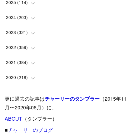
2025
(
114
)
(
1
)
2024
(
203
)
(
8
)
(
24
)
2023
(
321
)
(
6
)
(
10
)
(
25
)
2022
(
359
)
(
9
)
(
18
)
(
17
)
(
42
)
2021
(
384
)
(
5
)
(
17
)
(
35
)
(
37
)
(
9
)
2020
(
218
)
(
9
)
(
29
)
(
23
)
(
34
)
(
21
)
(
29
)
更に過去の記事は
チャーリーのタンブラー
（2015年11
(
15
)
(
16
)
(
33
)
(
31
)
(
39
)
(
24
)
月〜2020年06月）に。
(
24
)
ABOUT
(
12
（タンブラー）
)
(
26
)
(
31
)
(
23
)
(
42
)
■
チャーリーのブログ
(
8
)
(
19
)
(
27
)
(
31
)
(
40
)
(
24
)