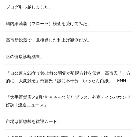
ブログ引っ越しました。
腸内細菌叢（フローラ）検査を受けてみた。
高市新総裁で一旦後退した利上げ観測だが。
区の健康診断結果。
「自公連立26年で終止符公明党が離脱方針を伝達 高市氏「一方
的に…大変残念」斉藤氏「誠に不十分…いったん白紙」｜FNN…
「大手百貨店／9月4社そろって前年プラス、外商・インバウンド
好調 | 流通ニュース」
市場は新総裁を歓迎ムード。