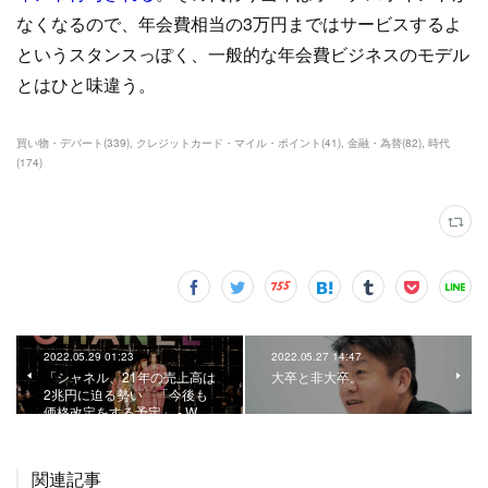
なくなるので、年会費相当の3万円まではサービスするよ
というスタンスっぽく、一般的な年会費ビジネスのモデル
とはひと味違う。
買い物・デパート
(
339
)
クレジットカード・マイル・ポイント
(
41
)
金融・為替
(
82
)
時代
(
174
)
2022.05.29 01:23
2022.05.27 14:47
「シャネル、21年の売上高は
大卒と非大卒。
2兆円に迫る勢い 「今後も
価格改定をする予定」 - W…
関連記事