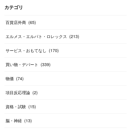
(
17
)
(
13
)
(
29
)
(
26
)
カテゴリ
(
55
)
(
33
)
(
12
)
(
14
)
(
24
)
(
20
)
(
38
)
百貨店外商
(
46
)
(
65
)
(
12
)
(
26
)
(
14
)
(
20
)
(
20
)
エルメス・エルパト・ロレックス
(
213
)
(
19
)
(
19
)
(
46
)
(
31
)
サービス・おもてなし
(
170
)
(
37
)
(
27
)
(
58
)
買い物・デパート
(
339
)
(
20
)
(
10
)
物価
(
74
)
(
40
)
項目反応理論
(
2
)
資格・試験
(
15
)
脳・神経
(
13
)