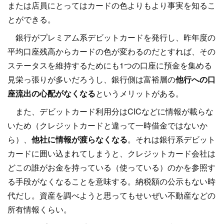
または店員にとってはカードの色よりもより事実を知るこ
とができる。
銀行がプレミアム系デビットカードを発行し、昨年度の
平均口座残高からカードの色が変わるのだとすれば、その
ステータスを維持するためにも1つの口座に預金を集める
見栄っ張りが多いだろうし、銀行側は富裕層の
他行への口
座流出の心配がなくなる
というメリットがある。
また、デビットカード利用分はCICなどに情報が載らな
いため（クレジットカードと違って一時借金ではないか
ら）、
他社に情報が渡らなくなる
。それは銀行系デビット
カードに囲い込まれてしまうと、クレジットカード会社は
どこの誰がお金を持っている（使っている）のかを参照す
る手段がなくなることを意味する。納税額の公示もない時
代だし。資産を調べようと思ってもせいぜい不動産などの
所有情報くらい。