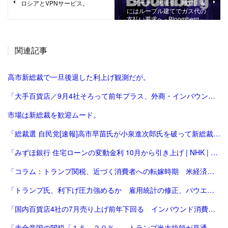
「プーチン大統領、敵対国家
ロシアとVPNサービス。
にはルーブル建てでガス代の
支払い要求へ - Bloomberg」
関連記事
高市新総裁で一旦後退した利上げ観測だが。
「大手百貨店／9月4社そろって前年プラス、外商・インバウンド好調 | 流通ニュース」
市場は新総裁を歓迎ムード。
「総裁選 自民党[速報]高市早苗氏が小泉進次郎氏を破って新総裁、会見で「景色変える」初の女性首相が誕生か : 読売新聞」
「みずほ銀行 住宅ローンの変動金利 10月から引き上げ | NHK | 金融」
「コラム：トランプ関税、近づく消費者への転嫁時期 米経済にどう影響 | ロイター」
「トランプ氏、利下げ圧力強めるか 雇用統計の修正、パウエル氏に逆風 [トランプ再来][トランプ関税]：朝日新聞」
「国内百貨店4社の7月売り上げ前年下回る インバウンド消費減で | ロイター」
「未合意国の関税「１５～２０％」 トランプ米大統領が見通し：時事ドットコム」