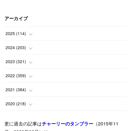
アーカイブ
2025
(
114
)
(
1
)
2024
(
203
)
(
8
)
(
24
)
2023
(
321
)
(
6
)
(
10
)
(
25
)
2022
(
359
)
(
9
)
(
18
)
(
17
)
(
42
)
2021
(
384
)
(
5
)
(
17
)
(
35
)
(
37
)
(
9
)
2020
(
218
)
(
9
)
(
29
)
(
23
)
(
34
)
(
21
)
(
29
)
更に過去の記事は
チャーリーのタンブラー
（2015年11
(
15
)
(
16
)
(
33
)
(
31
)
(
39
)
(
24
)