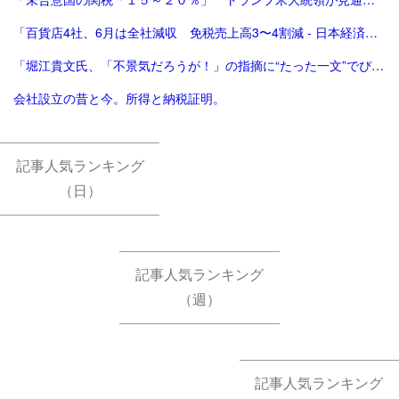
「百貨店4社、6月は全社減収 免税売上高3〜4割減 - 日本経済新聞」
「堀江貴文氏、「不景気だろうが！」の指摘に“たった一文”でぴしゃり回答 反響続々 - 芸能 : 日刊スポーツ」
会社設立の昔と今。所得と納税証明。
記事人気ランキング
（日）
記事人気ランキング
（週）
記事人気ランキング