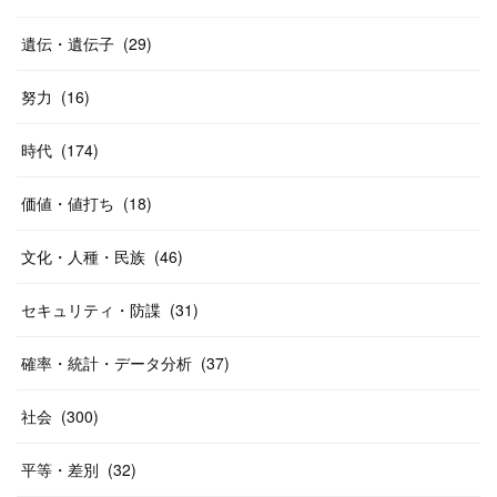
遺伝・遺伝子
(
29
)
努力
(
16
)
時代
(
174
)
価値・値打ち
(
18
)
文化・人種・民族
(
46
)
セキュリティ・防諜
(
31
)
確率・統計・データ分析
(
37
)
社会
(
300
)
平等・差別
(
32
)