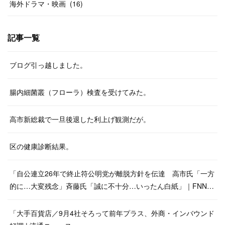
海外ドラマ・映画
(
16
)
記事一覧
ブログ引っ越しました。
腸内細菌叢（フローラ）検査を受けてみた。
高市新総裁で一旦後退した利上げ観測だが。
区の健康診断結果。
「自公連立26年で終止符公明党が離脱方針を伝達 高市氏「一方
的に…大変残念」斉藤氏「誠に不十分…いったん白紙」｜FNN…
「大手百貨店／9月4社そろって前年プラス、外商・インバウンド