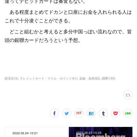
違ってデビットカードは審査もない。
ある程度まとめてドカンと口座にお金を入れられる人は
これで十分凌ぐことができる。
どこと組むかと考えると多分中国っぽい流れなので、冒
頭の銀聯カードだろうという予想。
経済
(
213
)
クレジットカード・マイル・ポイント
(
41
)
金融・為替
(
82
)
国際
(
165
)
2022.03.23 15:25
2022.03.24 10:21