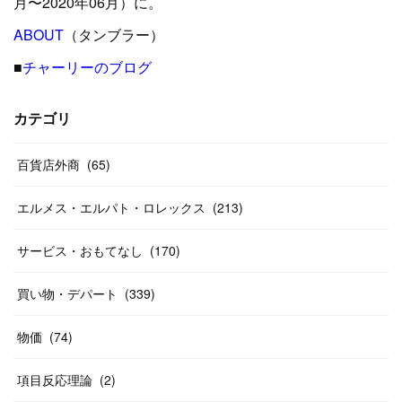
月〜2020年06月）に。
(
24
)
ABOUT
(
12
（タンブラー）
)
(
26
)
(
31
)
(
23
)
(
42
)
■
チャーリーのブログ
(
8
)
(
19
)
(
27
)
(
31
)
(
40
)
(
24
)
(
17
)
(
13
)
(
29
)
(
26
)
カテゴリ
(
55
)
(
33
)
(
12
)
(
14
)
(
24
)
(
20
)
(
38
)
百貨店外商
(
46
)
(
65
)
(
12
)
(
26
)
(
14
)
(
20
)
(
20
)
エルメス・エルパト・ロレックス
(
213
)
(
19
)
(
19
)
(
46
)
(
31
)
サービス・おもてなし
(
170
)
(
37
)
(
27
)
(
58
)
買い物・デパート
(
339
)
(
20
)
(
10
)
物価
(
74
)
(
40
)
項目反応理論
(
2
)