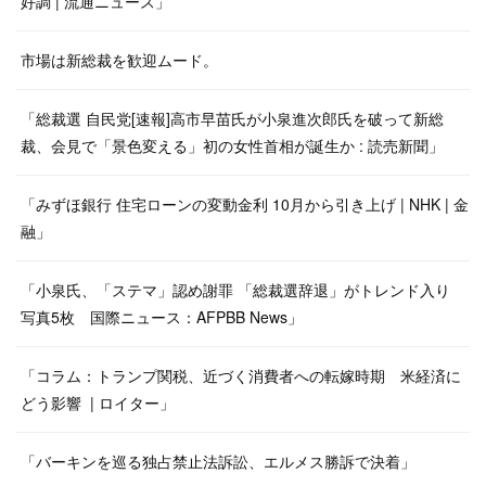
好調 | 流通ニュース」
市場は新総裁を歓迎ムード。
「総裁選 自民党[速報]高市早苗氏が小泉進次郎氏を破って新総
裁、会見で「景色変える」初の女性首相が誕生か : 読売新聞」
「みずほ銀行 住宅ローンの変動金利 10月から引き上げ | NHK | 金
融」
「小泉氏、「ステマ」認め謝罪 「総裁選辞退」がトレンド入り
写真5枚 国際ニュース：AFPBB News」
「コラム：トランプ関税、近づく消費者への転嫁時期 米経済に
どう影響 | ロイター」
「バーキンを巡る独占禁止法訴訟、エルメス勝訴で決着」