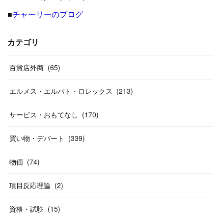
■
チャーリーのブログ
(
8
)
(
19
)
(
27
)
(
31
)
(
40
)
(
24
)
(
17
)
(
13
)
(
29
)
(
26
)
カテゴリ
(
55
)
(
33
)
(
12
)
(
14
)
(
24
)
(
20
)
(
38
)
百貨店外商
(
46
)
(
65
)
(
12
)
(
26
)
(
14
)
(
20
)
(
20
)
エルメス・エルパト・ロレックス
(
213
)
(
19
)
(
19
)
(
46
)
(
31
)
サービス・おもてなし
(
170
)
(
37
)
(
27
)
(
58
)
買い物・デパート
(
339
)
(
20
)
(
10
)
物価
(
74
)
(
40
)
項目反応理論
(
2
)
資格・試験
(
15
)