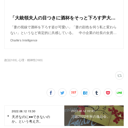
「大統領夫人の目つきに酒杯をそっと下ろす尹大統領が話題に | Joongang Ilbo | 中央日報」
「妻の視線で酒杯を下ろす姿が可愛い」「妻の顔色を伺う私と変わら
ない」というなど肯定的に共感している。 中小企業の社長の女房…
Charlie's Intelligence
政治
(
103
)
心理・精神性
(
163
)
2022.08.12 02:45
2022.08.12 15:30
三越2022年秋の逸品会。
天才なのに●●できないの
か。という考え方。