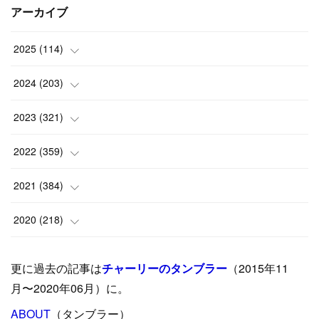
アーカイブ
2025
(
114
)
(
1
)
2024
(
203
)
(
8
)
(
24
)
2023
(
321
)
(
6
)
(
10
)
(
25
)
2022
(
359
)
(
9
)
(
18
)
(
17
)
(
42
)
2021
(
384
)
(
5
)
(
17
)
(
35
)
(
37
)
(
9
)
2020
(
218
)
(
9
)
(
29
)
(
23
)
(
34
)
(
21
)
(
29
)
更に過去の記事は
チャーリーのタンブラー
（2015年11
(
15
)
(
16
)
(
33
)
(
31
)
(
39
)
(
24
)
月〜2020年06月）に。
(
24
)
ABOUT
(
12
（タンブラー）
)
(
26
)
(
31
)
(
23
)
(
42
)