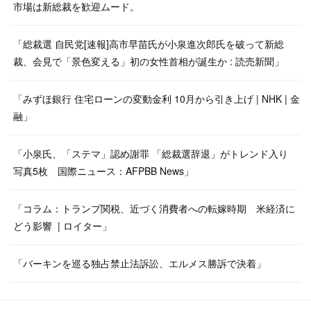
市場は新総裁を歓迎ムード。
「総裁選 自民党[速報]高市早苗氏が小泉進次郎氏を破って新総
裁、会見で「景色変える」初の女性首相が誕生か : 読売新聞」
「みずほ銀行 住宅ローンの変動金利 10月から引き上げ | NHK | 金
融」
「小泉氏、「ステマ」認め謝罪 「総裁選辞退」がトレンド入り
写真5枚 国際ニュース：AFPBB News」
「コラム：トランプ関税、近づく消費者への転嫁時期 米経済に
どう影響 | ロイター」
「バーキンを巡る独占禁止法訴訟、エルメス勝訴で決着」