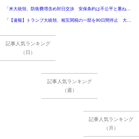
「米大統領、防衛費増含め対日交渉 安保条約は不公平と重ねて不満|47NEWS（よんななニュース）」
「【速報】トランプ大統領、相互関税の一部を90日間停止 大幅な方針転換 中国に対する関税は「125%に引き上げ」 | TBS NEWS DIG (1ページ)」
記事人気ランキング
（日）
記事人気ランキング
（週）
記事人気ランキング
（月）