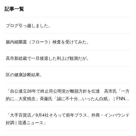
記事一覧
ブログ引っ越しました。
腸内細菌叢（フローラ）検査を受けてみた。
高市新総裁で一旦後退した利上げ観測だが。
区の健康診断結果。
「自公連立26年で終止符公明党が離脱方針を伝達 高市氏「一方
的に…大変残念」斉藤氏「誠に不十分…いったん白紙」｜FNN…
「大手百貨店／9月4社そろって前年プラス、外商・インバウンド
好調 | 流通ニュース」