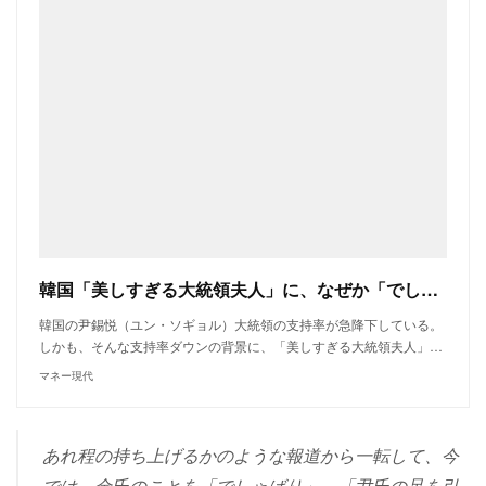
韓国「美しすぎる大統領夫人」に、なぜか「でしゃばりだ」「日陰を歩け」の大バッシングが起きている“ヤバい事情”（田中 美蘭） @moneygendai
韓国の尹錫悦（ユン・ソギョル）大統領の支持率が急降下している。
しかも、そんな支持率ダウンの背景に、「美しすぎる大統領夫人」…
マネー現代
あれ程の持ち上げるかのような報道から一転して、今
では、金氏のことを「でしゃばり」、「尹氏の足を引