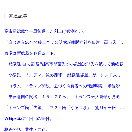
関連記事
高市新総裁で一旦後退した利上げ観測だが。
「自公連立26年で終止符…公明党が離脱方針を伝達 高市氏「一方的に…大変残念」斉藤氏「誠に不十分…いったん白紙」｜FNNプライムオンライン」
市場は新総裁を歓迎ムード。
「総裁選 自民党[速報]高市早苗氏が小泉進次郎氏を破って新総裁、会見で「景色変える」初の女性首相が誕生か : 読売新聞」
「小泉氏、「ステマ」認め謝罪 「総裁選辞退」がトレンド入り 写真5枚 国際ニュース：AFPBB News」
「コラム：トランプ関税、近づく消費者への転嫁時期 米経済にどう影響 | ロイター」
「未合意国の関税「１５～２０％」 トランプ米大統領が見通し：時事ドットコム」
「トランプ氏「失望」、マスク氏「うそつき」 蜜月が一転、非難の応酬 | 毎日新聞」
Wikipediaに4回目の寄付。
格差の話。共生・共存。