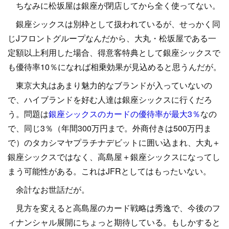
ちなみに松坂屋は銀座が閉店してから全く使ってない。
銀座シックスは別枠として扱われているが、せっかく同
じJフロントグループなんだから、大丸・松坂屋である一
定額以上利用した場合、得意客特典として銀座シックスで
も優待率10％になれば相乗効果が見込めると思うんだが。
東京大丸はあまり魅力的なブランドが入っていないの
で、ハイブランドを好む人達は銀座シックスに行くだろ
う。問題は
銀座シックスのカードの優待率が最大3％
なの
で、同じ3％（年間300万円まで。外商付きは500万円ま
で）のタカシマヤプラチナデビットに囲い込まれ、大丸＋
銀座シックスではなく、高島屋＋銀座シックスになってし
まう可能性がある。これはJFRとしてはもったいない。
余計なお世話だが。
見方を変えると高島屋のカード戦略は秀逸で、今後のフ
ィナンシャル展開にちょっと期待している。もしかすると