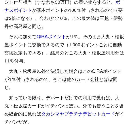
ント付与相当（すなわち30万円）の買い物をすると、
ボー
ナスポイント
が基本ポイントの100％付与されるので（要
は2倍になる）、合わせて10％。この最大値は三越・伊勢
丹や高島屋と同じ。
それに加えて
QIRAポイント
が1％。そのまま大丸・松坂
屋ポイントに交換できるので（1,000ポイントごとに自動
交換設定もできる）、結局のところ大丸・松坂屋利用分は
11％付与。
大丸・松坂屋以外で決済した場合はこのQIRAポイント
が1％付与されるので、そこは他のカード会社とほぼ同
じ。
知っている限り、デパートだけでの利用で見れば、大
丸・松坂屋カードがイチバンっぽい。外でも使うことを含
め総合的に見れば
タカシマヤプラチナデビットカード
がイ
チバンだが。