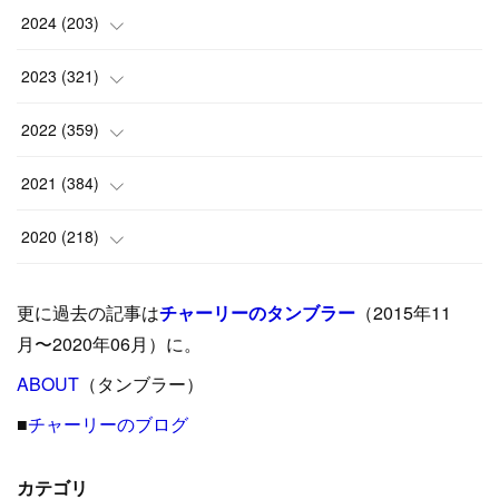
(
1
)
2024
(
203
)
(
8
)
(
24
)
2023
(
321
)
(
6
)
(
10
)
(
25
)
2022
(
359
)
(
9
)
(
18
)
(
17
)
(
42
)
2021
(
384
)
(
5
)
(
17
)
(
35
)
(
37
)
(
9
)
2020
(
218
)
(
9
)
(
29
)
(
23
)
(
34
)
(
21
)
(
29
)
更に過去の記事は
チャーリーのタンブラー
（2015年11
(
15
)
(
16
)
(
33
)
(
31
)
(
39
)
(
24
)
月〜2020年06月）に。
(
24
)
ABOUT
(
12
（タンブラー）
)
(
26
)
(
31
)
(
23
)
(
42
)
■
チャーリーのブログ
(
8
)
(
19
)
(
27
)
(
31
)
(
40
)
(
24
)
(
17
)
(
13
)
(
29
)
(
26
)
カテゴリ
(
55
)
(
33
)