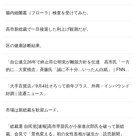
腸内細菌叢（フローラ）検査を受けてみた。
高市新総裁で一旦後退した利上げ観測だが。
区の健康診断結果。
「自公連立26年で終止符公明党が離脱方針を伝達 高市氏「一方
的に…大変残念」斉藤氏「誠に不十分…いったん白紙」｜FNN…
「大手百貨店／9月4社そろって前年プラス、外商・インバウンド
好調 | 流通ニュース」
市場は新総裁を歓迎ムード。
「総裁選 自民党[速報]高市早苗氏が小泉進次郎氏を破って新総
裁、会見で「景色変える」初の女性首相が誕生か : 読売新聞」