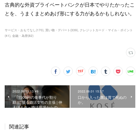
古典的な外資プライベートバンクが日本でやりたかったこ
とを、うまくまとめあげ形にする力があるかもしれない。
サービス・おもてなし
(
170
)
買い物・デパート
(
339
)
クレジットカード・マイル・ポイント
(
41
)
金融・為替
(
82
)
2022.09.03 13:49
2022.09.01 15:57
「｢1500円の食事代が割り
口から入った菌は胃で死ぬの
勘｣に憤る婚活女性の主張 | 仲
か。
人はミタ－婚活現場からの…
関連記事