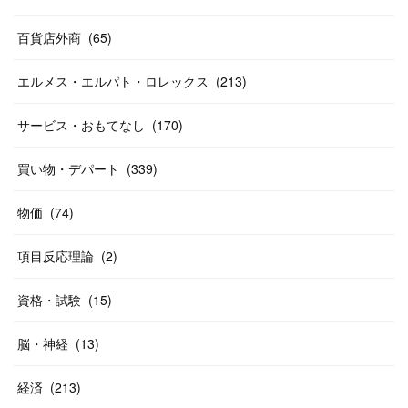
(
12
)
(
14
)
(
24
)
(
20
)
(
38
)
百貨店外商
(
46
)
(
65
)
(
12
)
(
26
)
(
14
)
(
20
)
(
20
)
エルメス・エルパト・ロレックス
(
213
)
(
19
)
(
19
)
(
46
)
(
31
)
サービス・おもてなし
(
170
)
(
37
)
(
27
)
(
58
)
買い物・デパート
(
339
)
(
20
)
(
10
)
物価
(
74
)
(
40
)
項目反応理論
(
2
)
資格・試験
(
15
)
脳・神経
(
13
)
経済
(
213
)