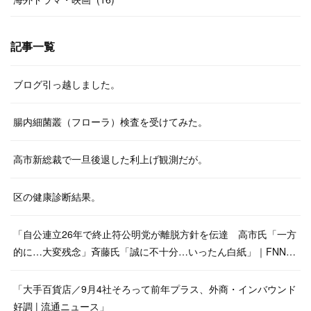
記事一覧
ブログ引っ越しました。
腸内細菌叢（フローラ）検査を受けてみた。
高市新総裁で一旦後退した利上げ観測だが。
区の健康診断結果。
「自公連立26年で終止符公明党が離脱方針を伝達 高市氏「一方
的に…大変残念」斉藤氏「誠に不十分…いったん白紙」｜FNN…
「大手百貨店／9月4社そろって前年プラス、外商・インバウンド
好調 | 流通ニュース」