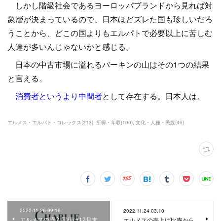
しかし階級社会であるヨーロッパブランドから見れば対
象層が決まっているので、日本ほどズレた国も珍しいだろ
うことから、どこの国よりもエルパトで必要以上に苦しむ
人達が多いんじゃないかと感じる。
日本の中古市場に溢れるバーキンの山はその1つの結果
と言える。
消費者というより中間者
として存在する。日本人は。
エルメス・エルパト・ロレックス
(
213
)
所得・年収
(
100
)
文化・人種・民族
(
46
)
2022.11.26 09:16
2022.11.24 03:10
エルメスの購入実績は12月末
エルメスの売上げ比率から