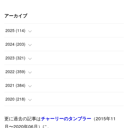
アーカイブ
2025
(
114
)
(
1
)
2024
(
203
)
(
8
)
(
24
)
2023
(
321
)
(
6
)
(
10
)
(
25
)
2022
(
359
)
(
9
)
(
18
)
(
17
)
(
42
)
2021
(
384
)
(
5
)
(
17
)
(
35
)
(
37
)
(
9
)
2020
(
218
)
(
9
)
(
29
)
(
23
)
(
34
)
(
21
)
(
29
)
更に過去の記事は
チャーリーのタンブラー
（2015年11
(
15
)
(
16
)
(
33
)
(
31
)
(
39
)
(
24
)
月〜2020年06月）に。