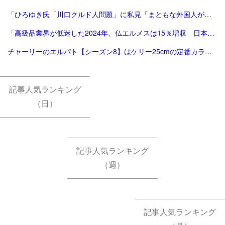
「ひろゆき氏「川口クルド人問題」に私見「まともな外国人が損するので不法就労には厳しくすべき」 - 芸能 : 日刊スポーツ」
「高級品業界が低迷した2024年、仏エルメスは15％増収 日本が成長をけん引 | Forbes」
チャーリーのエルパト【シーズン8】はケリー25cmの定番カラーで終了。
記事人気ランキング
（日）
記事人気ランキング
（週）
記事人気ランキング