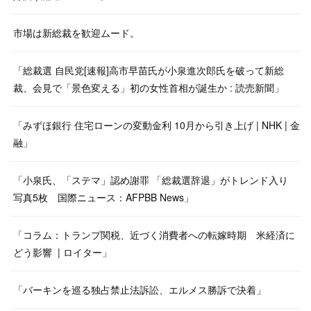
市場は新総裁を歓迎ムード。
「総裁選 自民党[速報]高市早苗氏が小泉進次郎氏を破って新総
裁、会見で「景色変える」初の女性首相が誕生か : 読売新聞」
「みずほ銀行 住宅ローンの変動金利 10月から引き上げ | NHK | 金
融」
「小泉氏、「ステマ」認め謝罪 「総裁選辞退」がトレンド入り
写真5枚 国際ニュース：AFPBB News」
「コラム：トランプ関税、近づく消費者への転嫁時期 米経済に
どう影響 | ロイター」
「バーキンを巡る独占禁止法訴訟、エルメス勝訴で決着」