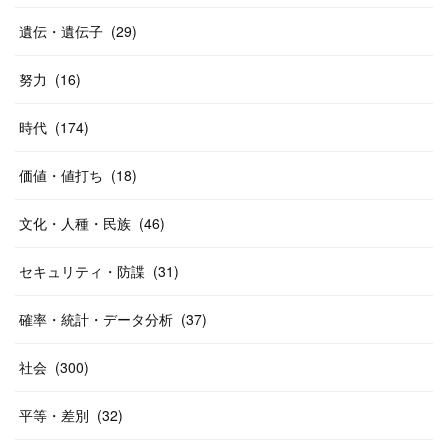
遺伝・遺伝子
(
29
)
努力
(
16
)
時代
(
174
)
価値・値打ち
(
18
)
文化・人種・民族
(
46
)
セキュリティ・防諜
(
31
)
確率・統計・データ分析
(
37
)
社会
(
300
)
平等・差別
(
32
)