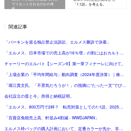
でリセットされるのかの考
「1:1説」を考える。
察。
関連記事
「バーキンを巡る独占禁止法訴訟、エルメス勝訴で決着」
「エルメス、日本市場での売上高が16％増」の割にはおカルト系（笑）は減った気がする。
チャーリーのエルパト【シーズン9】第一章フィナーレに向けて。
「上場企業の「平均年間給与」動向調査（2024年度決算）｜株式会社 帝国データバンク[TDB]」
「堀江貴文氏、「不景気だろうが！」の指摘に“たった一文”でぴしゃり回答 反響続々 - 芸能 : 日刊スポーツ」
会社設立の昔と今。所得と納税証明。
「エルメス、800万円で2枠？ 転売対策としての1:1説、2025年版。ほぼ完結（？）編。」
「百貨店免税売上高、軒並み4割減 - WWDJAPAN」
エルメス枠バッグの購入計画において、定番カラーが先か、非定番カラーが先か。