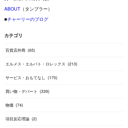
(
24
)
ABOUT
(
12
（タンブラー）
)
(
26
)
(
31
)
(
23
)
(
42
)
■
チャーリーのブログ
(
8
)
(
19
)
(
27
)
(
31
)
(
40
)
(
24
)
(
17
)
(
13
)
(
29
)
(
26
)
カテゴリ
(
55
)
(
33
)
(
12
)
(
14
)
(
24
)
(
20
)
(
38
)
百貨店外商
(
46
)
(
65
)
(
12
)
(
26
)
(
14
)
(
20
)
(
20
)
エルメス・エルパト・ロレックス
(
213
)
(
19
)
(
19
)
(
46
)
(
31
)
サービス・おもてなし
(
170
)
(
37
)
(
27
)
(
58
)
買い物・デパート
(
339
)
(
20
)
(
10
)
物価
(
74
)
(
40
)
項目反応理論
(
2
)