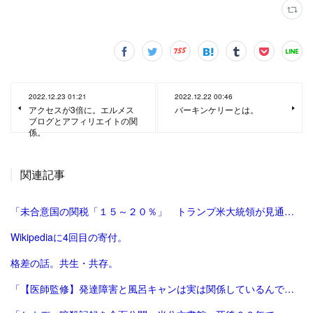
2022.12.23 01:21
2022.12.22 00:46
アクセスが3倍に。エルメス
バーキンケリーとは。
ブログとアフィリエイトの関
係。
関連記事
「未合意国の関税「１５～２０％」 トランプ米大統領が見通し：時事ドットコム」
Wikipediaに4回目の寄付。
格差の話。共生・共存。
「【医師監修】発達障害と風呂キャンは実は関係しているんです！ - 新宿ペリカンこころクリニック【心療内科/精神科】」