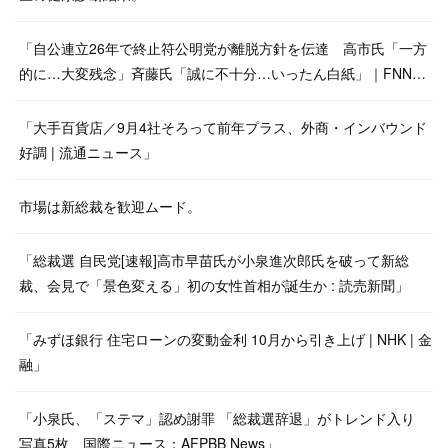
「自公連立26年で終止符公明党が離脱方針を伝達 高市氏「一方
的に…大変残念」斉藤氏「誠に不十分…いったん白紙」｜FNN…
「大手百貨店／9月4社そろって前年プラス、外商・インバウンド
好調 | 流通ニュース」
市場は新総裁を歓迎ムード。
「総裁選 自民党[速報]高市早苗氏が小泉進次郎氏を破って新総
裁、会見で「景色変える」初の女性首相が誕生か : 読売新聞」
「みずほ銀行 住宅ローンの変動金利 10月から引き上げ | NHK | 金
融」
「小泉氏、「ステマ」認め謝罪 「総裁選辞退」がトレンド入り
写真5枚 国際ニュース：AFPBB News」