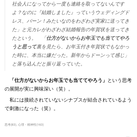
社会人になってから一度も連絡を取ってないんです
よ？なのに『結婚しました』っていうウェディングド
レス、バーン！みたいなのをわざわざ実家に送ってき
た」と元カレがわざわざ結婚報告の年賀状を送ってき
たという。
「
仕方がないからお年玉でも当ててやろ
うと思って
裏を見たら、お年玉付き年賀状でもなかっ
た時に、本当に嫌だった。新年からドーンって感じ」
と落ち込んだと振り返っていた。
「仕方がないからお年玉でも当ててやろう」
という思考
の展開が実に興味深い（笑）。
私には接続されていないシナプスが結合されているよう
で刺激になった（笑）。
思考
(
83
)
心理・精神性
(
163
)