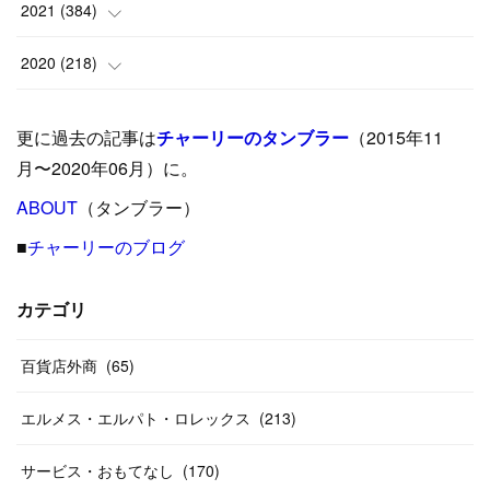
(
9
)
(
18
)
(
17
)
(
42
)
2021
(
384
)
(
5
)
(
17
)
(
35
)
(
37
)
(
9
)
2020
(
218
)
(
9
)
(
29
)
(
23
)
(
34
)
(
21
)
(
29
)
更に過去の記事は
チャーリーのタンブラー
（2015年11
(
15
)
(
16
)
(
33
)
(
31
)
(
39
)
(
24
)
月〜2020年06月）に。
(
24
)
ABOUT
(
12
（タンブラー）
)
(
26
)
(
31
)
(
23
)
(
42
)
■
チャーリーのブログ
(
8
)
(
19
)
(
27
)
(
31
)
(
40
)
(
24
)
(
17
)
(
13
)
(
29
)
(
26
)
カテゴリ
(
55
)
(
33
)
(
12
)
(
14
)
(
24
)
(
20
)
(
38
)
百貨店外商
(
46
)
(
65
)
(
12
)
(
26
)
(
14
)
(
20
)
(
20
)
エルメス・エルパト・ロレックス
(
213
)
(
19
)
(
19
)
(
46
)
(
31
)
サービス・おもてなし
(
170
)