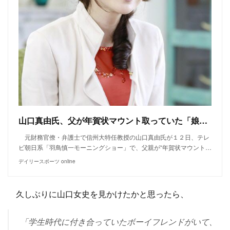
山口真由氏、父が年賀状マウント取っていた「娘の学歴自慢はいい加減に」と注意の返事/デイリースポーツ online
元財務官僚・弁護士で信州大特任教授の山口真由氏が１２日、テレ
ビ朝日系「羽鳥慎一モーニングショー」で、父親が“年賀状マウント…
デイリースポーツ online
久しぶりに山口女史を見かけたかと思ったら、
「学生時代に付き合っていたボーイフレンドがいて、