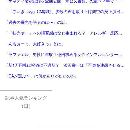
「ケネディ暗殺記録を全面公開 米公文書館、死後６２年で：時事ドットコム」
「「赤いきつね」CM騒動、少数の声を取り上げ架空の炎上演出 専門家はメディアの責任も指摘 | ENCOUNT」
「過去の栄光を語るのは〜」の話。
「「転売ヤー」への拒否感はなぜ生まれる？ アレルギー反応との指摘も #くらしと経済（Yahoo!ニュース オリジナル THE PAGE）」
「んもぉーっ、大好きっ」とは。
「ラファエル、男性に年収１億円求める女性インフルエンサーに不快感「その性格じゃ…」 - 芸能 : 日刊スポーツ」
「新1万円札は祝儀に不適切？ 渋沢栄一は「不貞を連想させる」 「新マナー」にまで テレ朝news」
「CAが選ぶ〜」は何かありがたいのか。
記事人気ランキング
（日）