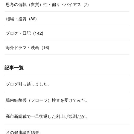
思考の偏執（変質）性・偏り・バイアス
(
7
)
相場・投資
(
86
)
ブログ・日記
(
142
)
海外ドラマ・映画
(
16
)
記事一覧
ブログ引っ越しました。
腸内細菌叢（フローラ）検査を受けてみた。
高市新総裁で一旦後退した利上げ観測だが。
区の健康診断結果。