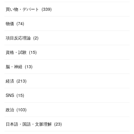
(
37
)
(
27
)
(
58
)
買い物・デパート
(
339
)
(
20
)
(
10
)
物価
(
74
)
(
40
)
項目反応理論
(
2
)
資格・試験
(
15
)
脳・神経
(
13
)
経済
(
213
)
SNS
(
15
)
政治
(
103
)
日本語・国語・文脈理解
(
23
)