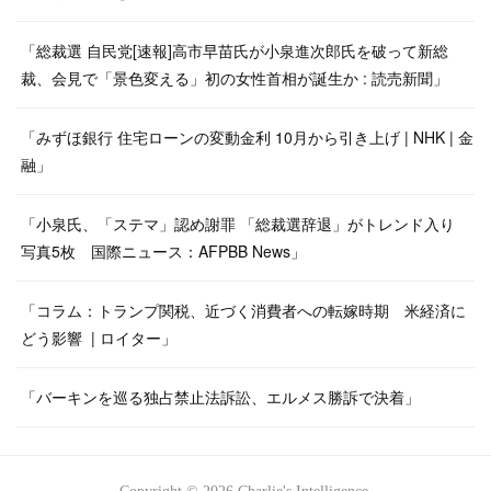
「総裁選 自民党[速報]高市早苗氏が小泉進次郎氏を破って新総
裁、会見で「景色変える」初の女性首相が誕生か : 読売新聞」
「みずほ銀行 住宅ローンの変動金利 10月から引き上げ | NHK | 金
融」
「小泉氏、「ステマ」認め謝罪 「総裁選辞退」がトレンド入り
写真5枚 国際ニュース：AFPBB News」
「コラム：トランプ関税、近づく消費者への転嫁時期 米経済に
どう影響 | ロイター」
「バーキンを巡る独占禁止法訴訟、エルメス勝訴で決着」