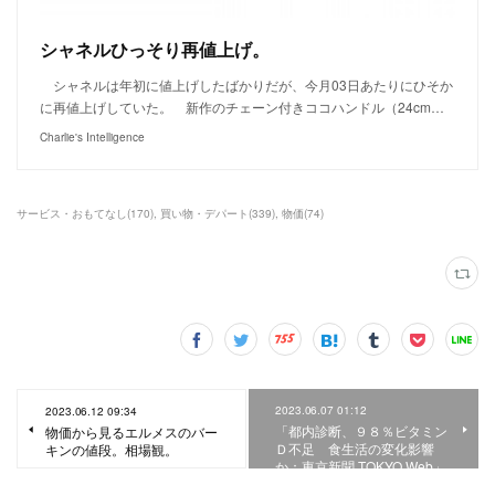
シャネルひっそり再値上げ。
シャネルは年初に値上げしたばかりだが、今月03日あたりにひそか
に再値上げしていた。 新作のチェーン付きココハンドル（24cm…
Charlie's Intelligence
サービス・おもてなし
(
170
)
買い物・デパート
(
339
)
物価
(
74
)
2023.06.07 01:12
2023.06.12 09:34
「都内診断、９８％ビタミン
物価から見るエルメスのバー
Ｄ不足 食生活の変化影響
キンの値段。相場観。
か：東京新聞 TOKYO Web」