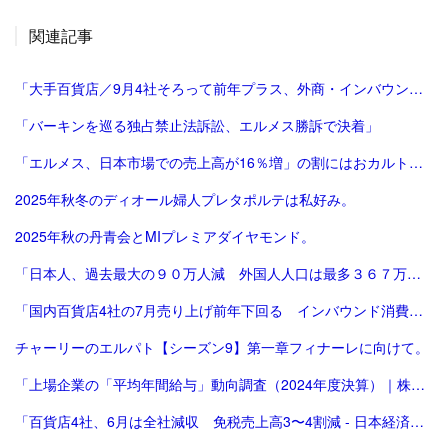
関連記事
「大手百貨店／9月4社そろって前年プラス、外商・インバウンド好調 | 流通ニュース」
「バーキンを巡る独占禁止法訴訟、エルメス勝訴で決着」
「エルメス、日本市場での売上高が16％増」の割にはおカルト系（笑）は減った気がする。
2025年秋冬のディオール婦人プレタポルテは私好み。
2025年秋の丹青会とMIプレミアダイヤモンド。
「日本人、過去最大の９０万人減 外国人人口は最多３６７万人―総務省：時事ドットコム」
「国内百貨店4社の7月売り上げ前年下回る インバウンド消費減で | ロイター」
チャーリーのエルパト【シーズン9】第一章フィナーレに向けて。
「上場企業の「平均年間給与」動向調査（2024年度決算）｜株式会社 帝国データバンク[TDB]」
「百貨店4社、6月は全社減収 免税売上高3〜4割減 - 日本経済新聞」