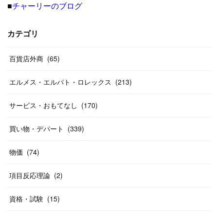
■
チャーリーのブログ
(
8
)
(
19
)
(
27
)
(
31
)
(
40
)
(
24
)
(
17
)
(
13
)
(
29
)
(
26
)
カテゴリ
(
55
)
(
33
)
(
12
)
(
14
)
(
24
)
(
20
)
(
38
)
百貨店外商
(
46
)
(
65
)
(
12
)
(
26
)
(
14
)
(
20
)
(
20
)
エルメス・エルパト・ロレックス
(
213
)
(
19
)
(
19
)
(
46
)
(
31
)
サービス・おもてなし
(
170
)
(
37
)
(
27
)
(
58
)
買い物・デパート
(
339
)
(
20
)
(
10
)
物価
(
74
)
(
40
)
項目反応理論
(
2
)
資格・試験
(
15
)