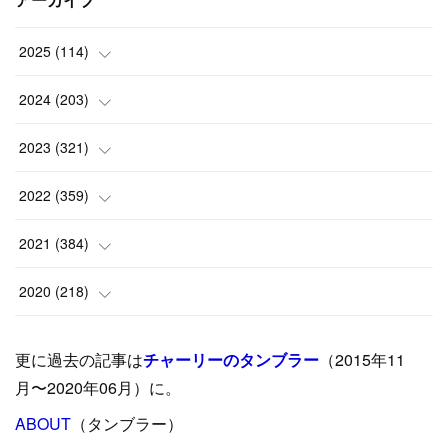
アーカイブ
2025
(
114
)
(
1
)
2024
(
203
)
(
8
)
(
24
)
2023
(
321
)
(
6
)
(
10
)
(
25
)
2022
(
359
)
(
9
)
(
18
)
(
17
)
(
42
)
2021
(
384
)
(
5
)
(
17
)
(
35
)
(
37
)
(
9
)
2020
(
218
)
(
9
)
(
29
)
(
23
)
(
34
)
(
21
)
(
29
)
更に過去の記事は
チャーリーのタンブラー
（2015年11
(
15
)
(
16
)
(
33
)
(
31
)
(
39
)
(
24
)
月〜2020年06月）に。
(
24
)
ABOUT
(
12
（タンブラー）
)
(
26
)
(
31
)
(
23
)
(
42
)