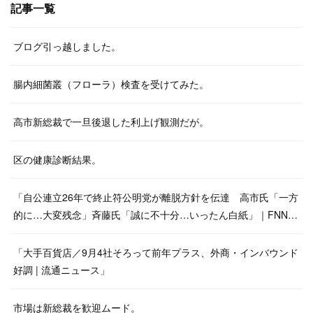
記事一覧
ブログ引っ越しました。
腸内細菌叢（フローラ）検査を受けてみた。
高市新総裁で一旦後退した利上げ観測だが。
区の健康診断結果。
「自公連立26年で終止符公明党が離脱方針を伝達 高市氏「一方
的に…大変残念」斉藤氏「誠に不十分…いったん白紙」｜FNN…
「大手百貨店／9月4社そろって前年プラス、外商・インバウンド
好調 | 流通ニュース」
市場は新総裁を歓迎ムード。