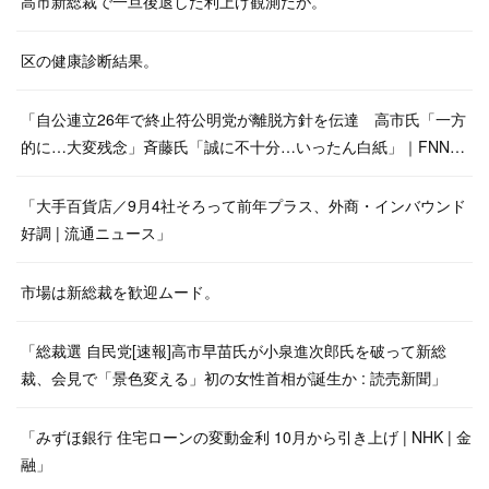
高市新総裁で一旦後退した利上げ観測だが。
区の健康診断結果。
「自公連立26年で終止符公明党が離脱方針を伝達 高市氏「一方
的に…大変残念」斉藤氏「誠に不十分…いったん白紙」｜FNN…
「大手百貨店／9月4社そろって前年プラス、外商・インバウンド
好調 | 流通ニュース」
市場は新総裁を歓迎ムード。
「総裁選 自民党[速報]高市早苗氏が小泉進次郎氏を破って新総
裁、会見で「景色変える」初の女性首相が誕生か : 読売新聞」
「みずほ銀行 住宅ローンの変動金利 10月から引き上げ | NHK | 金
融」