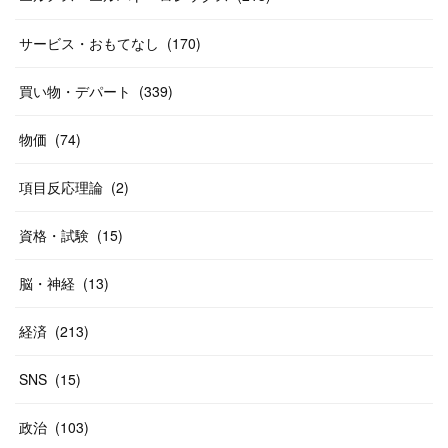
(
19
)
(
19
)
(
46
)
(
31
)
サービス・おもてなし
(
170
)
(
37
)
(
27
)
(
58
)
買い物・デパート
(
339
)
(
20
)
(
10
)
物価
(
74
)
(
40
)
項目反応理論
(
2
)
資格・試験
(
15
)
脳・神経
(
13
)
経済
(
213
)
SNS
(
15
)
政治
(
103
)