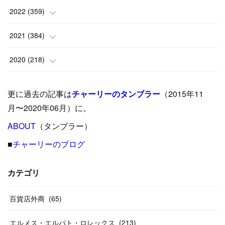
(
6
)
(
10
)
(
25
)
2022
(
359
)
(
9
)
(
18
)
(
17
)
(
42
)
2021
(
384
)
(
5
)
(
17
)
(
35
)
(
37
)
(
9
)
2020
(
218
)
(
9
)
(
29
)
(
23
)
(
34
)
(
21
)
(
29
)
更に過去の記事は
チャーリーのタンブラー
（2015年11
(
15
)
(
16
)
(
33
)
(
31
)
(
39
)
(
24
)
月〜2020年06月）に。
(
24
)
ABOUT
(
12
（タンブラー）
)
(
26
)
(
31
)
(
23
)
(
42
)
■
チャーリーのブログ
(
8
)
(
19
)
(
27
)
(
31
)
(
40
)
(
24
)
(
17
)
(
13
)
(
29
)
(
26
)
カテゴリ
(
55
)
(
33
)
(
12
)
(
14
)
(
24
)
(
20
)
(
38
)
百貨店外商
(
46
)
(
65
)
(
12
)
(
26
)
(
14
)
(
20
)
(
20
)
エルメス・エルパト・ロレックス
(
213
)