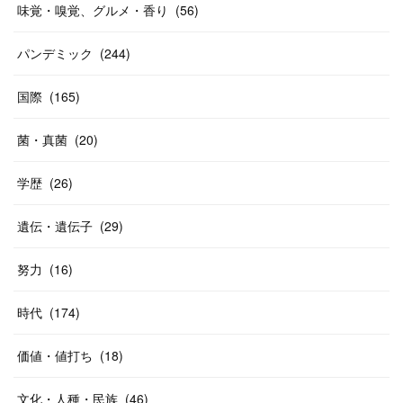
味覚・嗅覚、グルメ・香り
(
56
)
パンデミック
(
244
)
国際
(
165
)
菌・真菌
(
20
)
学歴
(
26
)
遺伝・遺伝子
(
29
)
努力
(
16
)
時代
(
174
)
価値・値打ち
(
18
)
文化・人種・民族
(
46
)