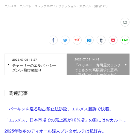
エルメス・エルパト・ロレックス
(
213
)
ファッション・スタイル・流行
(
123
)
2023.07.03 14:48
2023.07.05 15:27
「ベッキー 寿司屋のランチ
チャーリーのエルパト-シー
でまさかの高額請求に悲鳴
ズン3- 飛び膝蹴り
「平成のベッキーだったら…
関連記事
「バーキンを巡る独占禁止法訴訟、エルメス勝訴で決着」
「エルメス、日本市場での売上高が16％増」の割にはおカルト系（笑）は減った気がする。
2025年秋冬のディオール婦人プレタポルテは私好み。