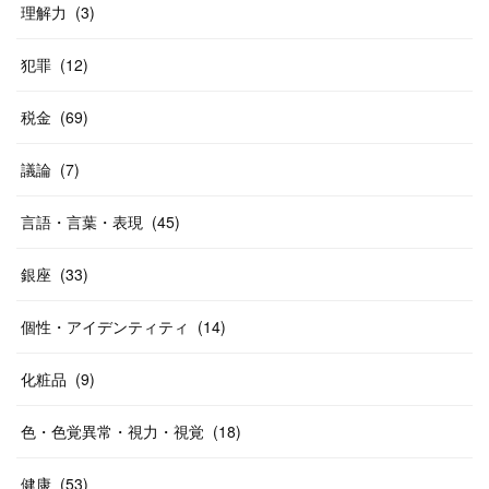
理解力
(
3
)
犯罪
(
12
)
税金
(
69
)
議論
(
7
)
言語・言葉・表現
(
45
)
銀座
(
33
)
個性・アイデンティティ
(
14
)
化粧品
(
9
)
色・色覚異常・視力・視覚
(
18
)
健康
(
53
)