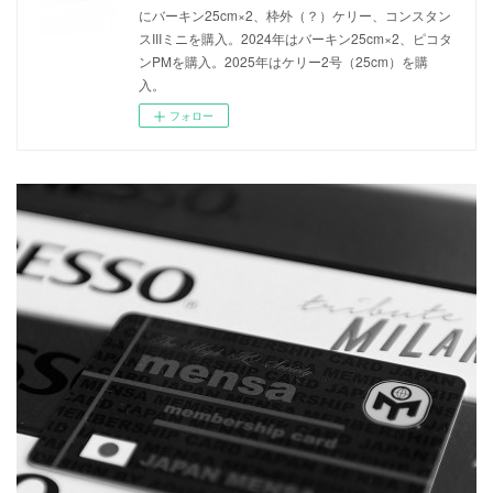
にバーキン25cm×2、枠外（？）ケリー、コンスタン
スIIIミニを購入。2024年はバーキン25cm×2、ピコタ
ンPMを購入。2025年はケリー2号（25cm）を購
入。
フォロー