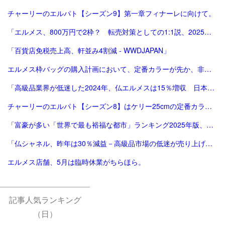
チャーリーのエルパト【シーズン9】第一章フィナーレに向けて。
「エルメス、800万円で2枠？ 転売対策としての1:1説、2025年版。ほぼ完結（？）編。」
「百貨店免税売上高、軒並み4割減 - WWDJAPAN」
エルメス枠バッグの購入計画において、定番カラーが先か、非定番カラーが先か。
「高級品業界が低迷した2024年、仏エルメスは15％増収 日本が成長をけん引 | Forbes」
チャーリーのエルパト【シーズン8】はケリー25cmの定番カラーで終了。
「富豪が多い「世界で最も裕福な都市」ランキング2025年版、東京が2年連続3位 | Forbes JAPAN 公式サイト（フォーブス ジャパン）」
「仏シャネル、昨年は30％減益－高級品市場の低迷が売り上げ直撃 - Bloomberg」
エルメス店舗、5月は臨時休業がちらほら。
記事人気ランキング
（日）