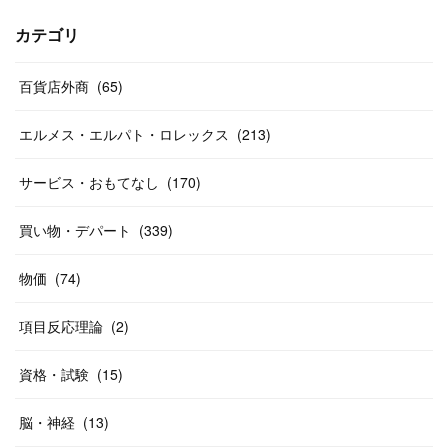
(
17
)
(
13
)
(
29
)
(
26
)
カテゴリ
(
55
)
(
33
)
(
12
)
(
14
)
(
24
)
(
20
)
(
38
)
百貨店外商
(
46
)
(
65
)
(
12
)
(
26
)
(
14
)
(
20
)
(
20
)
エルメス・エルパト・ロレックス
(
213
)
(
19
)
(
19
)
(
46
)
(
31
)
サービス・おもてなし
(
170
)
(
37
)
(
27
)
(
58
)
買い物・デパート
(
339
)
(
20
)
(
10
)
物価
(
74
)
(
40
)
項目反応理論
(
2
)
資格・試験
(
15
)
脳・神経
(
13
)