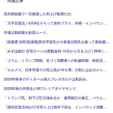
関連記事
高市新総裁で一旦後退した利上げ観測だが。
「大手百貨店／9月4社そろって前年プラス、外商・インバウンド好調 | 流通ニュース」
市場は新総裁を歓迎ムード。
「総裁選 自民党[速報]高市早苗氏が小泉進次郎氏を破って新総裁、会見で「景色変える」初の女性首相が誕生か : 読売新聞」
「みずほ銀行 住宅ローンの変動金利 10月から引き上げ | NHK | 金融」
「コラム：トランプ関税、近づく消費者への転嫁時期 米経済にどう影響 | ロイター」
「エルメス、日本市場での売上高が16％増」の割にはおカルト系（笑）は減った気がする。
2025年秋冬のディオール婦人プレタポルテは私好み。
2025年秋の丹青会とMIプレミアダイヤモンド。
「トランプ氏、利下げ圧力強めるか 雇用統計の修正、パウエル氏に逆風 [トランプ再来][トランプ関税]：朝日新聞」
「国内百貨店4社の7月売り上げ前年下回る インバウンド消費減で | ロイター」