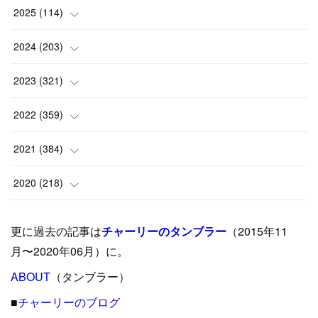
2025
(
114
)
(
1
)
2024
(
203
)
(
8
)
(
24
)
2023
(
321
)
(
6
)
(
10
)
(
25
)
2022
(
359
)
(
9
)
(
18
)
(
17
)
(
42
)
2021
(
384
)
(
5
)
(
17
)
(
35
)
(
37
)
(
9
)
2020
(
218
)
(
9
)
(
29
)
(
23
)
(
34
)
(
21
)
(
29
)
更に過去の記事は
チャーリーのタンブラー
（2015年11
(
15
)
(
16
)
(
33
)
(
31
)
(
39
)
(
24
)
月〜2020年06月）に。
(
24
)
ABOUT
(
12
（タンブラー）
)
(
26
)
(
31
)
(
23
)
(
42
)
■
チャーリーのブログ
(
8
)
(
19
)
(
27
)
(
31
)
(
40
)
(
24
)