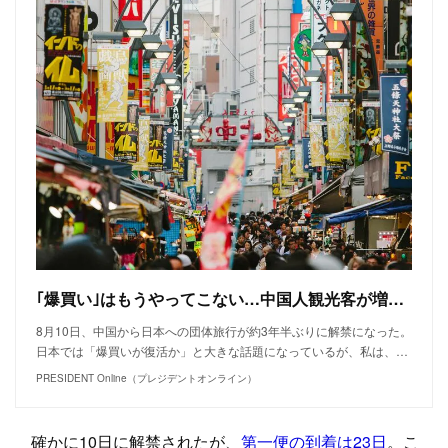
｢爆買い｣はもうやってこない…中国人観光客が増えているはずなのに､街中であまり目立たないワケ 団体旅行はもう時代遅れになっている
8月10日、中国から日本への団体旅行が約3年半ぶりに解禁になった。
日本では「爆買いが復活か」と大きな話題になっているが、私は、…
PRESIDENT Online（プレジデントオンライン）
確かに10日に解禁されたが、
第一便の到着は23日
。こ