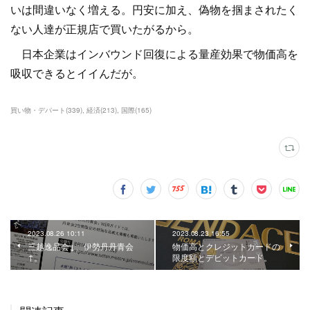
いは間違いなく増える。円安に加え、偽物を掴まされたく
ない人達が正規店で買いたがるから。
日本企業はインバウンド回復による量産効果で物価高を
吸収できるとイイんだが。
買い物・デパート
(
339
)
経済
(
213
)
国際
(
165
)
2023.08.26 10:11
2023.08.23 16:55
三越逸品会↓、伊勢丹丹青会
物価高とクレジットカードの
↑。
限度額とデビットカード。