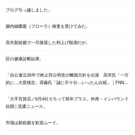
ブログ引っ越しました。
腸内細菌叢（フローラ）検査を受けてみた。
高市新総裁で一旦後退した利上げ観測だが。
区の健康診断結果。
「自公連立26年で終止符公明党が離脱方針を伝達 高市氏「一方
的に…大変残念」斉藤氏「誠に不十分…いったん白紙」｜FNN…
「大手百貨店／9月4社そろって前年プラス、外商・インバウンド
好調 | 流通ニュース」
市場は新総裁を歓迎ムード。