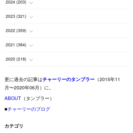
(
1
)
2024
(
203
)
(
8
)
(
24
)
2023
(
321
)
(
6
)
(
10
)
(
25
)
2022
(
359
)
(
9
)
(
18
)
(
17
)
(
42
)
2021
(
384
)
(
5
)
(
17
)
(
35
)
(
37
)
(
9
)
2020
(
218
)
(
9
)
(
29
)
(
23
)
(
34
)
(
21
)
(
29
)
更に過去の記事は
チャーリーのタンブラー
（2015年11
(
15
)
(
16
)
(
33
)
(
31
)
(
39
)
(
24
)
月〜2020年06月）に。
(
24
)
ABOUT
(
12
（タンブラー）
)
(
26
)
(
31
)
(
23
)
(
42
)
■
チャーリーのブログ
(
8
)
(
19
)
(
27
)
(
31
)
(
40
)
(
24
)
(
17
)
(
13
)
(
29
)
(
26
)
カテゴリ
(
55
)
(
33
)