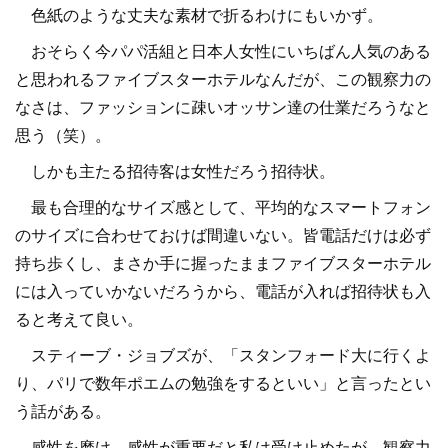
色紙のような丈夫な素材で折るわけにもいかず。
おそらく今パパ活組と日本人女性にいちばん人気のある
と思われるファイブスターホテルなんだが、この観察力の
なさは、ファッションに疎いオッサン達の仕業だろうなと
思う（笑）。
しかも主たる招待客は女性だろう招待状。
最も合理的なサイズ感として、平均的なスマートフォン
のサイズに合わせておけば間違いない。皆電話だけは必ず
持ち歩くし、まさか手に握ったままファイブスターホテル
には入っていかないだろうから、電話が入れば招待状も入
ると考えて良い。
スティーブ・ジョブズが、「スタンフォード大に行くよ
り、パリで数年ポエムの勉強をするといい」と言ったとい
う話がある。
感性を磨け、感性が重要だと私は受け止めたが、観察力