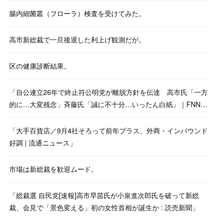
腸内細菌叢（フローラ）検査を受けてみた。
高市新総裁で一旦後退した利上げ観測だが。
区の健康診断結果。
「自公連立26年で終止符公明党が離脱方針を伝達 高市氏「一方
的に…大変残念」斉藤氏「誠に不十分…いったん白紙」｜FNN…
「大手百貨店／9月4社そろって前年プラス、外商・インバウンド
好調 | 流通ニュース」
市場は新総裁を歓迎ムード。
「総裁選 自民党[速報]高市早苗氏が小泉進次郎氏を破って新総
裁、会見で「景色変える」初の女性首相が誕生か : 読売新聞」