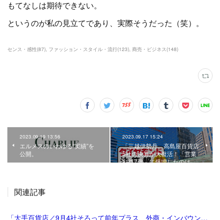
もてなしは期待できない。
というのが私の見立てであり、実際そうだった（笑）。
センス・感性
(
87
)
ファッション・スタイル・流行
(
123
)
商売・ビジネス
(
148
)
2023.09.19 13:56
2023.09.17 15:24
エルメスのいわゆる“実績”を
「三越伊勢丹、高島屋百貨店
公開。
5社の決算が大復活！「営業
利益7倍」に爆増したのは…
関連記事
「大手百貨店／9月4社そろって前年プラス、外商・インバウンド好調 | 流通ニュース」