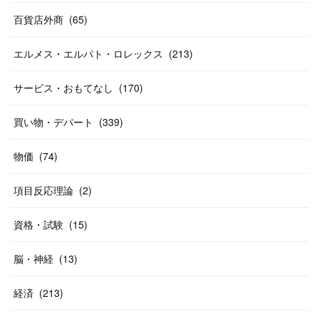
(
12
)
(
14
)
(
24
)
(
20
)
(
38
)
百貨店外商
(
46
)
(
65
)
(
12
)
(
26
)
(
14
)
(
20
)
(
20
)
エルメス・エルパト・ロレックス
(
213
)
(
19
)
(
19
)
(
46
)
(
31
)
サービス・おもてなし
(
170
)
(
37
)
(
27
)
(
58
)
買い物・デパート
(
339
)
(
20
)
(
10
)
物価
(
74
)
(
40
)
項目反応理論
(
2
)
資格・試験
(
15
)
脳・神経
(
13
)
経済
(
213
)