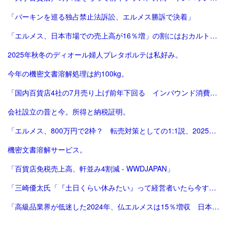
「バーキンを巡る独占禁止法訴訟、エルメス勝訴で決着」
「エルメス、日本市場での売上高が16％増」の割にはおカルト系（笑）は減った気がする。
2025年秋冬のディオール婦人プレタポルテは私好み。
今年の機密文書溶解処理は約100kg。
「国内百貨店4社の7月売り上げ前年下回る インバウンド消費減で | ロイター」
会社設立の昔と今。所得と納税証明。
「エルメス、800万円で2枠？ 転売対策としての1:1説、2025年版。ほぼ完結（？）編。」
機密文書溶解サービス。
「百貨店免税売上高、軒並み4割減 - WWDJAPAN」
「三崎優太氏「『土日くらい休みたい』って経営者いたら今すぐ会社畳んだ方がいい」痛烈指摘に反響 - 芸能 : 日刊スポーツ」
「高級品業界が低迷した2024年、仏エルメスは15％増収 日本が成長をけん引 | Forbes」