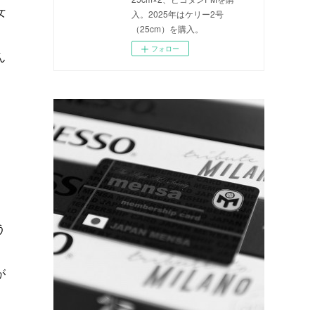
女
入。2025年はケリー2号
（25cm）を購入。
フォロー
ん
う
が