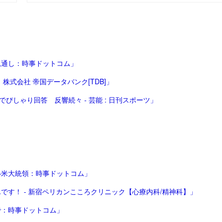
見通し：時事ドットコム」
株式会社 帝国データバンク[TDB]」
ぴしゃり回答 反響続々 - 芸能 : 日刊スポーツ」
―米大統領：時事ドットコム」
す！ - 新宿ペリカンこころクリニック【心療内科/精神科】」
で：時事ドットコム」