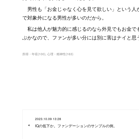
男性も「お金じゃなく心を見て欲しい」という人が
で対象外になる男性が多いのだから。
私は他人が魅力的に感じるのなら外見でもお金でも
ぶかなので、ファンが多い分には別に害はナイと思
所得・年収
(
100
)
心理・精神性
(
163
)
2023.10.09 13:28
IQの低下か。ファンデーションのサンプルの例。