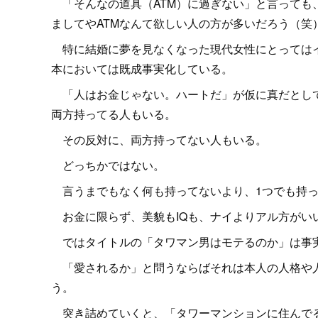
「そんなの道具（ATM）に過ぎない」と言っても
ましてやATMなんて欲しい人の方が多いだろう（笑
特に結婚に夢を見なくなった現代女性にとってはイ
本においては既成事実化している。
「人はお金じゃない。ハートだ」が仮に真だとして
両方持ってる人もいる。
その反対に、両方持ってない人もいる。
どっちかではない。
言うまでもなく何も持ってないより、1つでも持っ
お金に限らず、美貌もIQも、ナイよりアル方がい
ではタイトルの「タワマン男はモテるのか」は事
「愛されるか」と問うならばそれは本人の人格や人
う。
突き詰めていくと、「タワーマンションに住んでるか