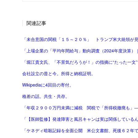
関連記事
「未合意国の関税「１５～２０％」 トランプ米大統領が
「上場企業の「平均年間給与」動向調査（2024年度決算）｜
「堀江貴文氏、「不景気だろうが！」の指摘に“たった一文”で
会社設立の昔と今。所得と納税証明。
Wikipediaに4回目の寄付。
格差の話。共生・共存。
「年収２９００万円未満に減税 関税で「所得税撤廃も」
「【医師監修】発達障害と風呂キャンは実は関係しているんで
「ケネディ暗殺記録を全面公開 米公文書館、死後６２年