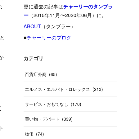
(
15
)
(
16
)
(
33
)
(
31
)
(
39
)
(
24
)
れ
更に過去の記事は
チャーリーのタンブラ
(
24
)
(
12
)
(
26
)
ー
（2015年11月〜2020年06月）に。
(
31
)
(
23
)
(
42
)
(
8
)
(
19
)
(
27
)
(
31
)
ABOUT
(
40
（タンブラー）
)
(
24
)
(
17
)
(
13
)
(
29
)
(
26
)
(
55
)
と
■
チャーリーのブログ
(
33
)
(
12
)
(
14
)
(
24
)
(
20
)
(
38
)
(
46
)
か
(
12
)
(
26
)
(
14
)
(
20
)
(
20
)
カテゴリ
(
19
)
(
19
)
(
46
)
(
31
)
百貨店外商
(
65
)
」
(
37
)
(
27
)
(
58
)
エルメス・エルパト・ロレックス
(
213
)
(
20
)
(
10
)
(
40
)
サービス・おもてなし
(
170
)
く
買い物・デパート
(
339
)
外
物価
(
74
)