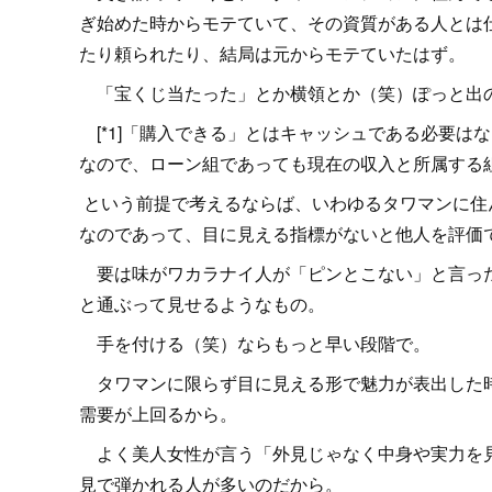
ぎ始めた時からモテていて、その資質がある人とは
たり頼られたり、結局は元からモテていたはず。
「宝くじ当たった」とか横領とか（笑）ぽっと出
[*1]「購入できる」とはキャッシュである必要は
なので、ローン組であっても現在の収入と所属する
という前提で考えるならば、いわゆるタワマンに住
なのであって、目に見える指標がないと他人を評価
要は味がワカラナイ人が「ピンとこない」と言った
と通ぶって見せるようなもの。
手を付ける（笑）ならもっと早い段階で。
タワマンに限らず目に見える形で魅力が表出した時
需要が上回るから。
よく美人女性が言う「外見じゃなく中身や実力を見
見で弾かれる人が多いのだから。