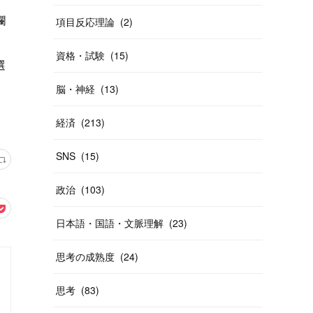
欄
項目反応理論
(
2
)
資格・試験
(
15
)
選
脳・神経
(
13
)
経済
(
213
)
SNS
(
15
)
政治
(
103
)
日本語・国語・文脈理解
(
23
)
思考の成熟度
(
24
)
思考
(
83
)