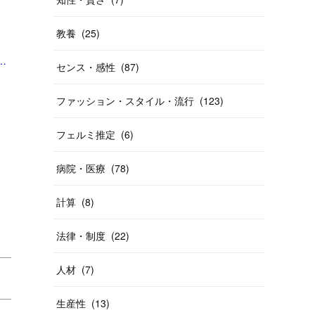
教養
(
25
)
ギー反応との指摘も #くらしと経済（Yahoo!ニュース オリジナル THE PAGE）」
センス・感性
(
87
)
ファッション・スタイル・流行
(
123
)
フェルミ推定
(
6
)
病院・医療
(
78
)
計算
(
8
)
法律・制度
(
22
)
人材
(
7
)
生産性
(
13
)