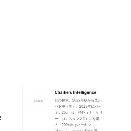
Charlie's Intelligence
知の探求。2022年秋からエル
パト中（笑）。2023年にバー
キン25cm×2、枠外（？）ケリ
そ
ー、コンスタンスIIIミニを購
入。2024年はバーキン
25cm×2、ピコタンPMを購