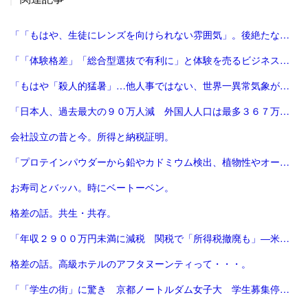
「「もはや、生徒にレンズを向けられない雰囲気」。後絶たない教員による盗撮、現場に波紋――運動会や修学旅行控え、先生が萎縮するワケ | 鹿児島のニュース | 南日本新聞デジタル」
「「体験格差」「総合型選抜で有利に」と体験を売るビジネスは”不安商法なのでは”という指摘の増加 #エキスパートトピ（杉浦由美子） - エキスパート - Yahoo!ニュース」
「もはや「殺人的猛暑」…他人事ではない、世界一異常気象が発生する国とは？ | ニュースな本 | ダイヤモンド・オンライン」
「日本人、過去最大の９０万人減 外国人人口は最多３６７万人―総務省：時事ドットコム」
会社設立の昔と今。所得と納税証明。
「プロテインパウダーから鉛やカドミウム検出、植物性やオーガニック製品は数倍の含有量 - CNN.co.jp」
お寿司とバッハ。時にベートーベン。
格差の話。共生・共存。
「年収２９００万円未満に減税 関税で「所得税撤廃も」―米大統領：時事ドットコム」
格差の話。高級ホテルのアフタヌーンティって・・・。
「「学生の街」に驚き 京都ノートルダム女子大 学生募集停止へ [京都府]：朝日新聞」