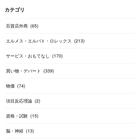
(
17
)
(
13
)
(
29
)
(
26
)
カテゴリ
(
55
)
(
33
)
(
12
)
(
14
)
(
24
)
(
20
)
(
38
)
百貨店外商
(
46
)
(
65
)
(
12
)
(
26
)
(
14
)
(
20
)
(
20
)
エルメス・エルパト・ロレックス
(
213
)
(
19
)
(
19
)
(
46
)
(
31
)
サービス・おもてなし
(
170
)
(
37
)
(
27
)
(
58
)
買い物・デパート
(
339
)
(
20
)
(
10
)
物価
(
74
)
(
40
)
項目反応理論
(
2
)
資格・試験
(
15
)
脳・神経
(
13
)