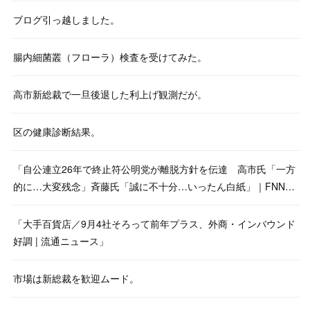
ブログ引っ越しました。
腸内細菌叢（フローラ）検査を受けてみた。
高市新総裁で一旦後退した利上げ観測だが。
区の健康診断結果。
「自公連立26年で終止符公明党が離脱方針を伝達 高市氏「一方
的に…大変残念」斉藤氏「誠に不十分…いったん白紙」｜FNN…
「大手百貨店／9月4社そろって前年プラス、外商・インバウンド
好調 | 流通ニュース」
市場は新総裁を歓迎ムード。