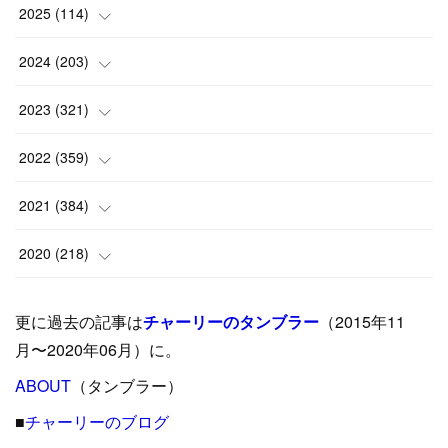
2025
(
114
)
(
1
)
2024
(
203
)
(
8
)
(
24
)
2023
(
321
)
(
6
)
(
10
)
(
25
)
2022
(
359
)
(
9
)
(
18
)
(
17
)
(
42
)
2021
(
384
)
(
5
)
(
17
)
(
35
)
(
37
)
(
9
)
2020
(
218
)
(
9
)
(
29
)
(
23
)
(
34
)
(
21
)
(
29
)
更に過去の記事は
チャーリーのタンブラー
（2015年11
(
15
)
(
16
)
(
33
)
(
31
)
(
39
)
(
24
)
月〜2020年06月）に。
(
24
)
ABOUT
(
12
（タンブラー）
)
(
26
)
(
31
)
(
23
)
(
42
)
■
チャーリーのブログ
(
8
)
(
19
)
(
27
)
(
31
)
(
40
)
(
24
)