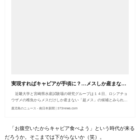
実現すればキャビアが手頃に？…メスしか産まない「超メス」を選抜し養殖、チョウザメの検査技術開発 宮崎 | 鹿児島のニュース | 南日本新聞
近畿大学と宮崎県水産試験場の研究グループは１４日、ロシアチョ
ウザメの稚魚からメスだけしか産まない「超メス」の候補とみられ…
鹿児島のニュース - 南日本新聞 | 373news.com
「お腹空いたからキャビア食べよう」という時代が来る
だろうか。そこまでは下がらないか（笑）。