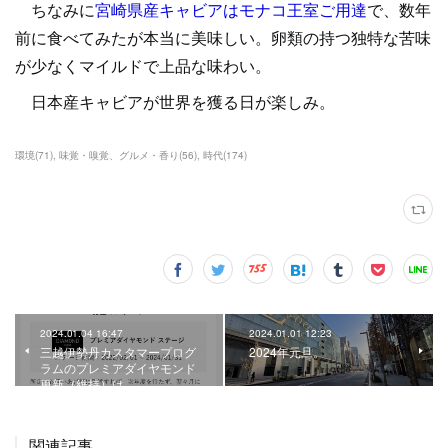
ちなみに
宮崎県産キャビアはモナコ王室ご用達
で、数年
前に食べてみたが本当に美味しい。卵類の持つ独特な苦味
が少なくマイルドで上品な味わい。
日本産キャビアが世界を獲る日が楽しみ。
環境
(
71
)
味覚・嗅覚、グルメ・香り
(
56
)
時代
(
174
)
2024.01.04 16:47
2024.01.01 12:23
三越伊勢丹カスタマープログ
2024年元旦。
ラムのプレミアダイヤモンド
更新（維持）は。
関連記事