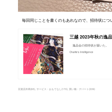
毎回同じことを書くのもあれなので、招待状につ
三越 2023年秋の逸
逸品会の招待状が届いた。
Charlie's Intelligence
百貨店外商
(
65
)
サービス・おもてなし
(
170
)
買い物・デパート
(
339
)