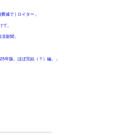
減で | ロイター」
けて。
経済新聞」
025年版。ほぼ完結（？）編。」