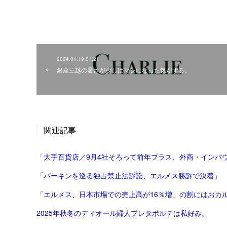
2024.01.19 01:21
銀座三越の暑さが少しはマシになった気がする。
関連記事
「大手百貨店／9月4社そろって前年プラス、外商・インバウ
「バーキンを巡る独占禁止法訴訟、エルメス勝訴で決着」
「エルメス、日本市場での売上高が16％増」の割にはおカ
2025年秋冬のディオール婦人プレタポルテは私好み。