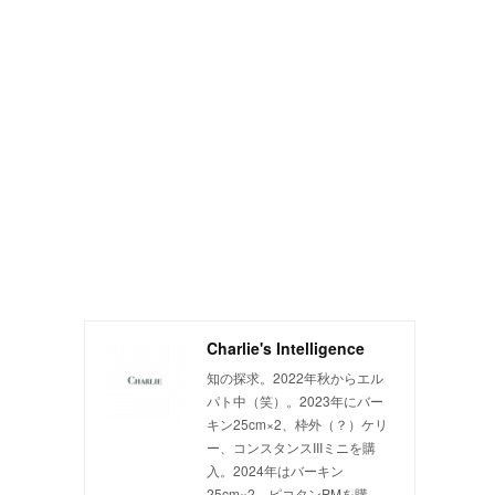
Charlie's Intelligence
知の探求。2022年秋からエル
パト中（笑）。2023年にバー
キン25cm×2、枠外（？）ケリ
ー、コンスタンスIIIミニを購
入。2024年はバーキン
25cm×2、ピコタンPMを購