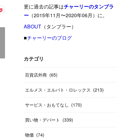
(
15
)
(
16
)
(
33
)
(
31
)
(
39
)
(
24
)
更に過去の記事は
チャーリーのタンブラ
(
24
)
(
12
)
(
26
)
ー
（2015年11月〜2020年06月）に。
(
31
)
(
23
)
(
42
)
(
8
)
(
19
)
(
27
)
(
31
)
ABOUT
(
40
（タンブラー）
)
(
24
)
(
17
)
(
13
)
(
29
)
(
26
)
(
55
)
■
チャーリーのブログ
(
33
)
(
12
)
(
14
)
(
24
)
(
20
)
(
38
)
(
46
)
(
12
)
(
26
)
(
14
)
(
20
)
(
20
)
カテゴリ
(
19
)
(
19
)
(
46
)
(
31
)
百貨店外商
(
65
)
(
37
)
(
27
)
(
58
)
エルメス・エルパト・ロレックス
(
213
)
(
20
)
(
10
)
(
40
)
サービス・おもてなし
(
170
)
買い物・デパート
(
339
)
物価
(
74
)