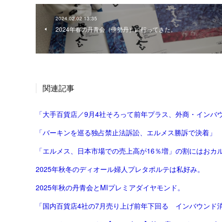
2024.02.02 13:35
2024年春の丹青会（伊勢丹）に行ってきた。
関連記事
「大手百貨店／9月4社そろって前年プラス、外商・インバウ
「バーキンを巡る独占禁止法訴訟、エルメス勝訴で決着」
「エルメス、日本市場での売上高が16％増」の割にはおカ
2025年秋冬のディオール婦人プレタポルテは私好み。
2025年秋の丹青会とMIプレミアダイヤモンド。
「国内百貨店4社の7月売り上げ前年下回る インバウンド消費