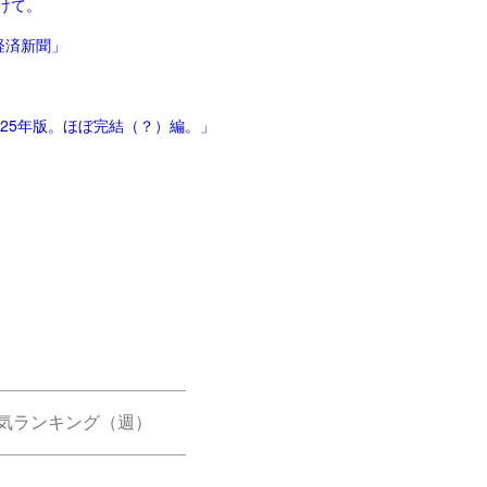
けて。
経済新聞」
025年版。ほぼ完結（？）編。」
気ランキング（週）