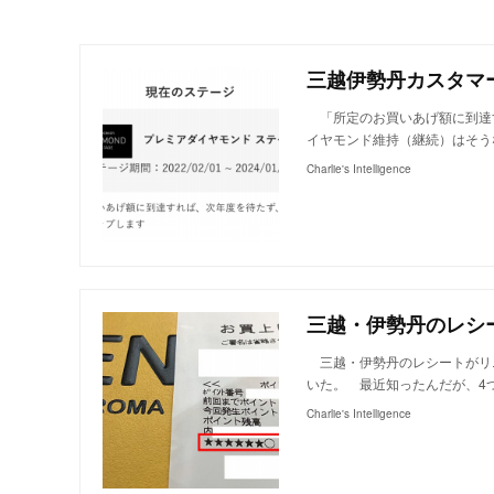
三越伊勢丹カスタマ
「所定のお買いあげ額に到達
イヤモンド維持（継続）はそう
Charlie's Intelligence
三越・伊勢丹のレシ
三越・伊勢丹のレシートがリ
いた。 最近知ったんだが、4
Charlie's Intelligence