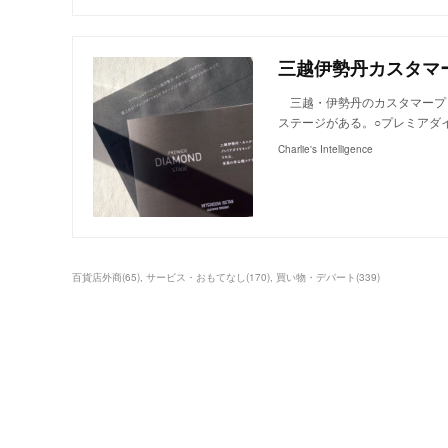
三越伊勢丹カスタマープ
三越・伊勢丹のカスタマープ
ステージがある。○プレミアダ
Charlie's Intelligence
百貨店外商
(
65
)
サービス・おもてなし
(
170
)
買い物・デパート
(
339
)