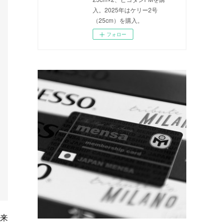
入。2025年はケリー2号
（25cm）を購入。
フォロー
「来