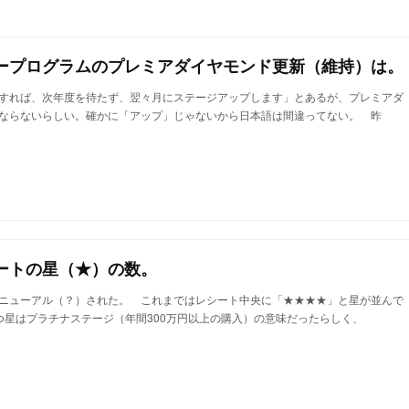
ープログラムのプレミアダイヤモンド更新（維持）は。
すれば、次年度を待たず、翌々月にステージアップします」とあるが、プレミアダ
ならないらしい。確かに「アップ」じゃないから日本語は間違ってない。 昨
ートの星（★）の数。
ニューアル（？）された。 これまではレシート中央に「★★★★」と星が並んで
つ星はプラチナステージ（年間300万円以上の購入）の意味だったらしく、