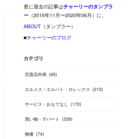
(
15
)
(
16
)
(
33
)
(
31
)
(
39
)
(
24
)
更に過去の記事は
チャーリーのタンブラ
(
24
)
(
12
)
(
26
)
ー
（2015年11月〜2020年06月）に。
(
31
)
(
23
)
(
42
)
(
8
)
(
19
)
(
27
)
(
31
)
ABOUT
(
40
（タンブラー）
)
(
24
)
(
17
)
(
13
)
(
29
)
(
26
)
(
55
)
■
チャーリーのブログ
(
33
)
(
12
)
(
14
)
(
24
)
(
20
)
(
38
)
(
46
)
(
12
)
(
26
)
(
14
)
(
20
)
(
20
)
カテゴリ
(
19
)
(
19
)
(
46
)
(
31
)
百貨店外商
(
65
)
(
37
)
(
27
)
(
58
)
エルメス・エルパト・ロレックス
(
213
)
(
20
)
(
10
)
(
40
)
サービス・おもてなし
(
170
)
買い物・デパート
(
339
)
物価
(
74
)