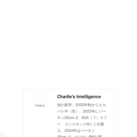
Charlie's Intelligence
知の探求。2022年秋からエル
パト中（笑）。2023年にバー
キン25cm×2、枠外（？）ケリ
ー、コンスタンスIIIミニを購
入。2024年はバーキン
25cm×2、ピコタンPMを購