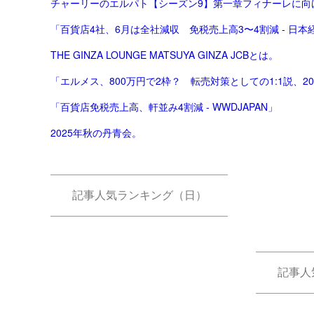
チャーリーのエルパト【シーズン9】第一章フィナーレに向
「百貨店4社、6月は全社減収 免税売上高3〜4割減 - 日本
THE GINZA LOUNGE MATSUYA GINZA JCBとは。
「エルメス、800万円で2枠？ 転売対策としての1:1説、2
「百貨店免税売上高、軒並み4割減 - WWDJAPAN」
2025年秋の丹青会。
記事人気ランキング（日）
記事人