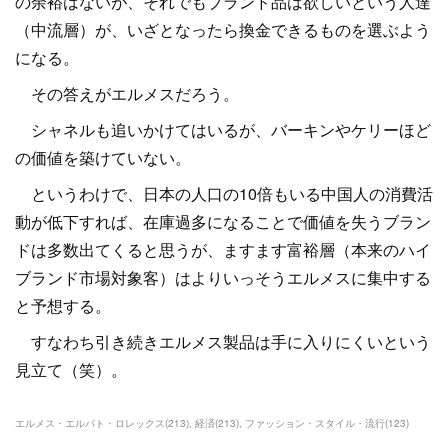
の余裕はないが、それでもブランド品は欲しいという人達
（中流層）が、いざとなったら換金できるものを選ぶよう
になる。
その答えがエルメスだろう。
シャネルも追いかけてはいるが、バーキンやケリーほど
の価値を築けていない。
というわけで、日本の人口の10倍もいる中国人の消費活
動が低下すれば、在庫過多になることで価値を失うブラン
ドは多数出てくると思うが、ますます富裕層（本来のハイ
ブランド市場対象客）はよりいっそうエルメスに集中する
と予想する。
すなわち引き続きエルメス製品は手に入りにくいという
見立て（笑）。
エルメス・エルパト・ロレックス
(
213
)
経済
(
213
)
ファッション・スタイル・流行
(
123
)