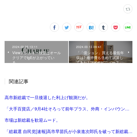
2024.03.25 13:11
2024.03.13 09:41
Viewアレルギー検査はオール
「「億ション」買える最低年
クリアでIgEが上がってい
収は? 維持費も含めて試算し
る。
てみた | マイナビニュース」
関連記事
高市新総裁で一旦後退した利上げ観測だが。
「大手百貨店／9月4社そろって前年プラス、外商・インバウンド好調 | 流通ニュース」
市場は新総裁を歓迎ムード。
「総裁選 自民党[速報]高市早苗氏が小泉進次郎氏を破って新総裁、会見で「景色変える」初の女性首相が誕生か : 読売新聞」