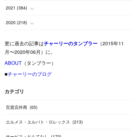
(
9
)
(
18
)
(
17
)
(
42
)
2021
(
384
)
(
5
)
(
17
)
(
35
)
(
37
)
(
9
)
2020
(
218
)
(
9
)
(
29
)
(
23
)
(
34
)
(
21
)
(
29
)
更に過去の記事は
チャーリーのタンブラー
（2015年11
(
15
)
(
16
)
(
33
)
(
31
)
(
39
)
(
24
)
月〜2020年06月）に。
(
24
)
ABOUT
(
12
（タンブラー）
)
(
26
)
(
31
)
(
23
)
(
42
)
■
チャーリーのブログ
(
8
)
(
19
)
(
27
)
(
31
)
(
40
)
(
24
)
(
17
)
(
13
)
(
29
)
(
26
)
カテゴリ
(
55
)
(
33
)
(
12
)
(
14
)
(
24
)
(
20
)
(
38
)
百貨店外商
(
46
)
(
65
)
(
12
)
(
26
)
(
14
)
(
20
)
(
20
)
エルメス・エルパト・ロレックス
(
213
)
(
19
)
(
19
)
(
46
)
(
31
)
サービス・おもてなし
(
170
)