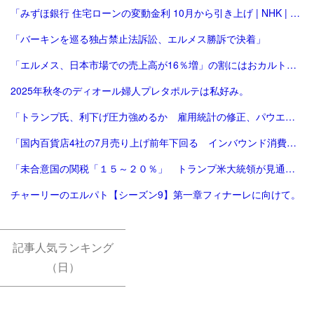
「みずほ銀行 住宅ローンの変動金利 10月から引き上げ | NHK | 金融」
「バーキンを巡る独占禁止法訴訟、エルメス勝訴で決着」
「エルメス、日本市場での売上高が16％増」の割にはおカルト系（笑）は減った気がする。
2025年秋冬のディオール婦人プレタポルテは私好み。
「トランプ氏、利下げ圧力強めるか 雇用統計の修正、パウエル氏に逆風 [トランプ再来][トランプ関税]：朝日新聞」
「国内百貨店4社の7月売り上げ前年下回る インバウンド消費減で | ロイター」
「未合意国の関税「１５～２０％」 トランプ米大統領が見通し：時事ドットコム」
チャーリーのエルパト【シーズン9】第一章フィナーレに向けて。
記事人気ランキング
（日）