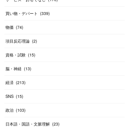
(
37
)
(
27
)
(
58
)
買い物・デパート
(
339
)
(
20
)
(
10
)
物価
(
74
)
(
40
)
項目反応理論
(
2
)
資格・試験
(
15
)
脳・神経
(
13
)
経済
(
213
)
SNS
(
15
)
政治
(
103
)
日本語・国語・文脈理解
(
23
)