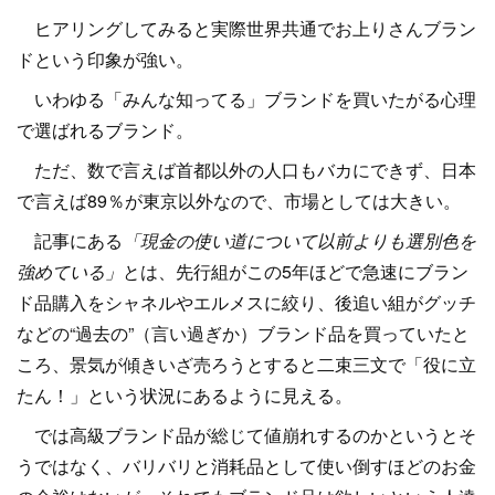
ヒアリングしてみると実際世界共通でお上りさんブラン
ドという印象が強い。
いわゆる「みんな知ってる」ブランドを買いたがる心理
で選ばれるブランド。
ただ、数で言えば首都以外の人口もバカにできず、日本
で言えば89％が東京以外なので、市場としては大きい。
記事にある
「現金の使い道について以前よりも選別色を
強めている」
とは、先行組がこの5年ほどで急速にブラン
ド品購入をシャネルやエルメスに絞り、後追い組がグッチ
などの“過去の”（言い過ぎか）ブランド品を買っていたと
ころ、景気が傾きいざ売ろうとすると二束三文で「役に立
たん！」という状況にあるように見える。
では高級ブランド品が総じて値崩れするのかというとそ
うではなく、バリバリと消耗品として使い倒すほどのお金