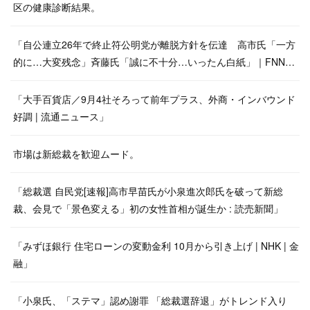
区の健康診断結果。
「自公連立26年で終止符公明党が離脱方針を伝達 高市氏「一方
的に…大変残念」斉藤氏「誠に不十分…いったん白紙」｜FNN…
「大手百貨店／9月4社そろって前年プラス、外商・インバウンド
好調 | 流通ニュース」
市場は新総裁を歓迎ムード。
「総裁選 自民党[速報]高市早苗氏が小泉進次郎氏を破って新総
裁、会見で「景色変える」初の女性首相が誕生か : 読売新聞」
「みずほ銀行 住宅ローンの変動金利 10月から引き上げ | NHK | 金
融」
「小泉氏、「ステマ」認め謝罪 「総裁選辞退」がトレンド入り