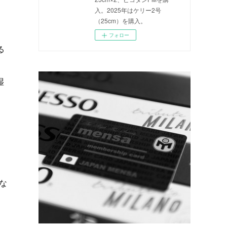
入。2025年はケリー2号
（25cm）を購入。
フォロー
る
湿
な