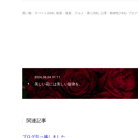
買い物・デパート
(
339
)
味覚・嗅覚、グルメ・香り
(
56
)
心理・精神性
(
163
)
ブログ
2024.06.04 01:11
美しい花には美しい旋律を。
関連記事
ブログ引っ越しました。