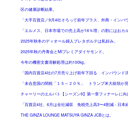
区の健康診断結果。
「大手百貨店／9月4社そろって前年プラス、外商・インバウ
「エルメス、日本市場での売上高が16％増」の割にはおカ
2025年秋冬のディオール婦人プレタポルテは私好み。
2025年秋の丹青会とMIプレミアダイヤモンド。
今年の機密文書溶解処理は約100kg。
「国内百貨店4社の7月売り上げ前年下回る インバウンド消費
「未合意国の関税「１５～２０％」 トランプ米大統領が
チャーリーのエルパト【シーズン9】第一章フィナーレに向
「百貨店4社、6月は全社減収 免税売上高3〜4割減 - 日本
THE GINZA LOUNGE MATSUYA GINZA JCBとは。