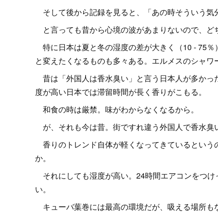
そして後から記録を見ると、「あの時そういう気
と言っても昔から心境の波があまりないので、ど
特に日本は夏と冬の湿度の差が大きく（10 - 7
と変えたくなるものも多々ある。エルメスのシャワ
昔は「外国人は香水臭い」と言う日本人が多かった
度が高い日本では滞留時間が長く香りがこもる。
和食の時は厳禁。味がわからなくなるから。
が、それも今は昔。街ですれ違う外国人で香水臭
香りのトレンド自体が軽くなってきているというの
か。
それにしても湿度が高い。24時間エアコンをつけっ
い。
キューバ葉巻には最高の環境だが、吸える場所も