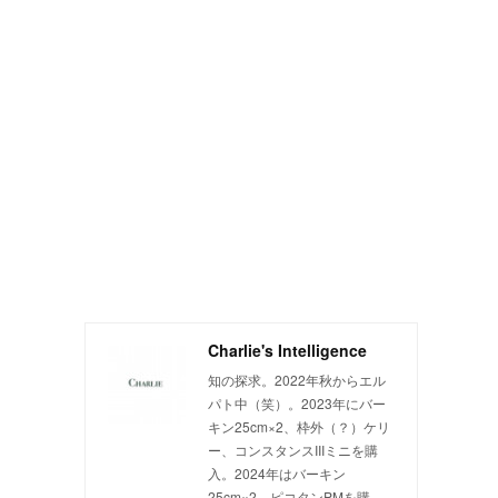
Charlie's Intelligence
知の探求。2022年秋からエル
パト中（笑）。2023年にバー
キン25cm×2、枠外（？）ケリ
ー、コンスタンスIIIミニを購
入。2024年はバーキン
25cm×2、ピコタンPMを購