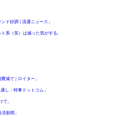
ンド好調 | 流通ニュース」
ルト系（笑）は減った気がする。
減で | ロイター」
見通し：時事ドットコム」
けて。
経済新聞」