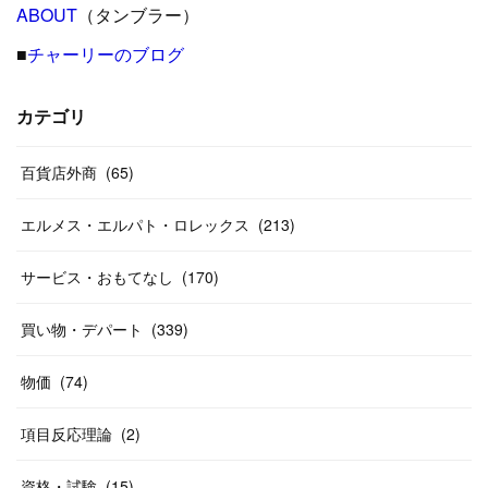
(
24
)
ABOUT
(
12
（タンブラー）
)
(
26
)
(
31
)
(
23
)
(
42
)
■
チャーリーのブログ
(
8
)
(
19
)
(
27
)
(
31
)
(
40
)
(
24
)
(
17
)
(
13
)
(
29
)
(
26
)
カテゴリ
(
55
)
(
33
)
(
12
)
(
14
)
(
24
)
(
20
)
(
38
)
百貨店外商
(
46
)
(
65
)
(
12
)
(
26
)
(
14
)
(
20
)
(
20
)
エルメス・エルパト・ロレックス
(
213
)
(
19
)
(
19
)
(
46
)
(
31
)
サービス・おもてなし
(
170
)
(
37
)
(
27
)
(
58
)
買い物・デパート
(
339
)
(
20
)
(
10
)
物価
(
74
)
(
40
)
項目反応理論
(
2
)
資格・試験
(
15
)