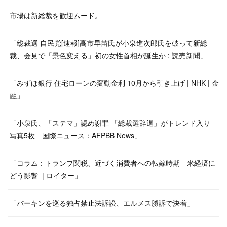
市場は新総裁を歓迎ムード。
「総裁選 自民党[速報]高市早苗氏が小泉進次郎氏を破って新総
裁、会見で「景色変える」初の女性首相が誕生か : 読売新聞」
「みずほ銀行 住宅ローンの変動金利 10月から引き上げ | NHK | 金
融」
「小泉氏、「ステマ」認め謝罪 「総裁選辞退」がトレンド入り
写真5枚 国際ニュース：AFPBB News」
「コラム：トランプ関税、近づく消費者への転嫁時期 米経済に
どう影響 | ロイター」
「バーキンを巡る独占禁止法訴訟、エルメス勝訴で決着」