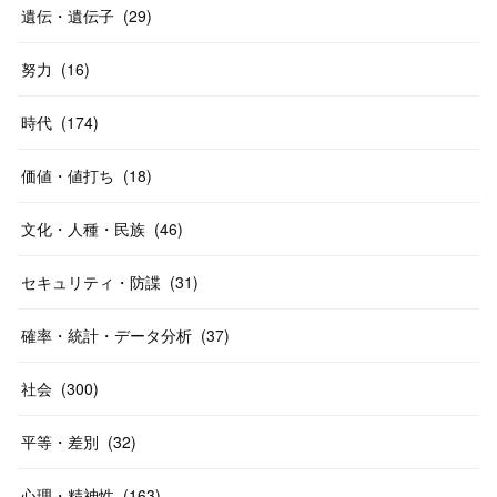
遺伝・遺伝子
(
29
)
努力
(
16
)
時代
(
174
)
価値・値打ち
(
18
)
文化・人種・民族
(
46
)
セキュリティ・防諜
(
31
)
確率・統計・データ分析
(
37
)
社会
(
300
)
平等・差別
(
32
)
心理・精神性
(
163
)