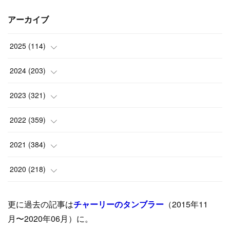
アーカイブ
2025
(
114
)
(
1
)
2024
(
203
)
(
8
)
(
24
)
2023
(
321
)
(
6
)
(
10
)
(
25
)
2022
(
359
)
(
9
)
(
18
)
(
17
)
(
42
)
2021
(
384
)
(
5
)
(
17
)
(
35
)
(
37
)
(
9
)
2020
(
218
)
(
9
)
(
29
)
(
23
)
(
34
)
(
21
)
(
29
)
更に過去の記事は
チャーリーのタンブラー
（2015年11
(
15
)
(
16
)
(
33
)
(
31
)
(
39
)
(
24
)
月〜2020年06月）に。