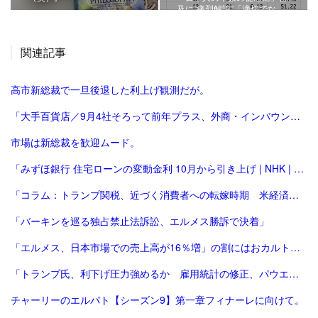
及に”痛烈解説”「適切でな…
関連記事
高市新総裁で一旦後退した利上げ観測だが。
「大手百貨店／9月4社そろって前年プラス、外商・インバウンド好調 | 流通ニュース」
市場は新総裁を歓迎ムード。
「みずほ銀行 住宅ローンの変動金利 10月から引き上げ | NHK | 金融」
「コラム：トランプ関税、近づく消費者への転嫁時期 米経済にどう影響 | ロイター」
「バーキンを巡る独占禁止法訴訟、エルメス勝訴で決着」
「エルメス、日本市場での売上高が16％増」の割にはおカルト系（笑）は減った気がする。
「トランプ氏、利下げ圧力強めるか 雇用統計の修正、パウエル氏に逆風 [トランプ再来][トランプ関税]：朝日新聞」
チャーリーのエルパト【シーズン9】第一章フィナーレに向けて。