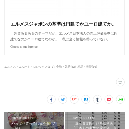
エルメスジャポンの基準は円建てかユーロ建てか。
外資あるあるのテーマだが、エルメス日本法人の売上評価基準は円
建てなのかユーロ建てなのか。 私は全く情報を持っていない。 …
Charlie's Intelligence
エルメス・エルパト・ロレックス
(
213
)
金融・為替
(
82
)
相場・投資
(
86
)
2024.08.06 11:30
2024.08.04 14:58
やっぱり買ってしまう石けん
「堀江貴文氏、ひろゆき氏
（笑）。
「日本人の半数の偏差値」言