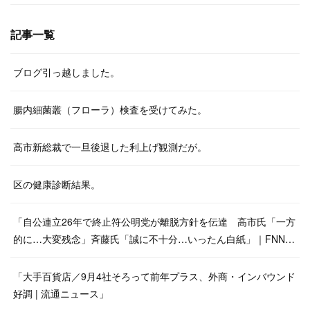
記事一覧
ブログ引っ越しました。
腸内細菌叢（フローラ）検査を受けてみた。
高市新総裁で一旦後退した利上げ観測だが。
区の健康診断結果。
「自公連立26年で終止符公明党が離脱方針を伝達 高市氏「一方
的に…大変残念」斉藤氏「誠に不十分…いったん白紙」｜FNN…
「大手百貨店／9月4社そろって前年プラス、外商・インバウンド
好調 | 流通ニュース」