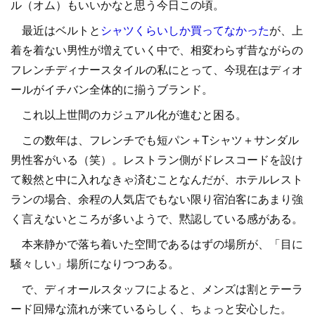
ル（オム）もいいかなと思う今日この頃。
最近はベルトと
シャツくらいしか買ってなかった
が、上
着を着ない男性が増えていく中で、相変わらず昔ながらの
フレンチディナースタイルの私にとって、今現在はディオ
ールがイチバン全体的に揃うブランド。
これ以上世間のカジュアル化が進むと困る。
この数年は、フレンチでも短パン＋Tシャツ＋サンダル
男性客がいる（笑）。レストラン側がドレスコードを設け
て毅然と中に入れなきゃ済むことなんだが、ホテルレスト
ランの場合、余程の人気店でもない限り宿泊客にあまり強
く言えないところが多いようで、黙認している感がある。
本来静かで落ち着いた空間であるはずの場所が、「目に
騒々しい」場所になりつつある。
で、ディオールスタッフによると、メンズは割とテーラ
ード回帰な流れが来ているらしく、ちょっと安心した。