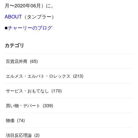
(
15
)
(
16
)
(
33
)
(
31
)
(
39
)
(
24
)
月〜2020年06月）に。
(
24
)
ABOUT
(
12
（タンブラー）
)
(
26
)
(
31
)
(
23
)
(
42
)
■
チャーリーのブログ
(
8
)
(
19
)
(
27
)
(
31
)
(
40
)
(
24
)
(
17
)
(
13
)
(
29
)
(
26
)
カテゴリ
(
55
)
(
33
)
(
12
)
(
14
)
(
24
)
(
20
)
(
38
)
百貨店外商
(
46
)
(
65
)
(
12
)
(
26
)
(
14
)
(
20
)
(
20
)
エルメス・エルパト・ロレックス
(
213
)
(
19
)
(
19
)
(
46
)
(
31
)
サービス・おもてなし
(
170
)
(
37
)
(
27
)
(
58
)
買い物・デパート
(
339
)
(
20
)
(
10
)
物価
(
74
)
(
40
)
項目反応理論
(
2
)