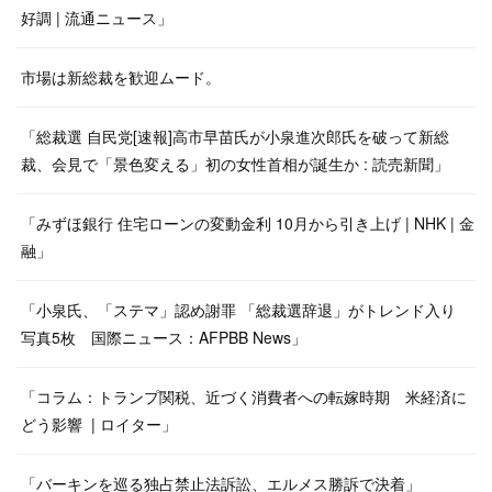
好調 | 流通ニュース」
市場は新総裁を歓迎ムード。
「総裁選 自民党[速報]高市早苗氏が小泉進次郎氏を破って新総
裁、会見で「景色変える」初の女性首相が誕生か : 読売新聞」
「みずほ銀行 住宅ローンの変動金利 10月から引き上げ | NHK | 金
融」
「小泉氏、「ステマ」認め謝罪 「総裁選辞退」がトレンド入り
写真5枚 国際ニュース：AFPBB News」
「コラム：トランプ関税、近づく消費者への転嫁時期 米経済に
どう影響 | ロイター」
「バーキンを巡る独占禁止法訴訟、エルメス勝訴で決着」