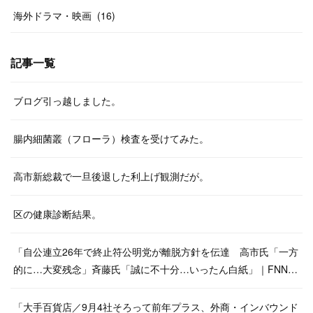
海外ドラマ・映画
(
16
)
記事一覧
ブログ引っ越しました。
腸内細菌叢（フローラ）検査を受けてみた。
高市新総裁で一旦後退した利上げ観測だが。
区の健康診断結果。
「自公連立26年で終止符公明党が離脱方針を伝達 高市氏「一方
的に…大変残念」斉藤氏「誠に不十分…いったん白紙」｜FNN…
「大手百貨店／9月4社そろって前年プラス、外商・インバウンド