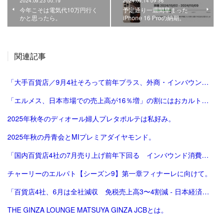
2024.09.23 00:19
2024.09.14 09:36
今年こそは電気代10万円行く
予定通り一週間早まった
かと思ったら。
iPhone 16 Proの納期。
関連記事
「大手百貨店／9月4社そろって前年プラス、外商・インバウンド好調 | 流通ニュース」
「エルメス、日本市場での売上高が16％増」の割にはおカルト系（笑）は減った気がする。
2025年秋冬のディオール婦人プレタポルテは私好み。
2025年秋の丹青会とMIプレミアダイヤモンド。
「国内百貨店4社の7月売り上げ前年下回る インバウンド消費減で | ロイター」
チャーリーのエルパト【シーズン9】第一章フィナーレに向けて。
「百貨店4社、6月は全社減収 免税売上高3〜4割減 - 日本経済新聞」
THE GINZA LOUNGE MATSUYA GINZA JCBとは。