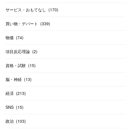
(
19
)
(
19
)
(
46
)
(
31
)
サービス・おもてなし
(
170
)
(
37
)
(
27
)
(
58
)
買い物・デパート
(
339
)
(
20
)
(
10
)
物価
(
74
)
(
40
)
項目反応理論
(
2
)
資格・試験
(
15
)
脳・神経
(
13
)
経済
(
213
)
SNS
(
15
)
政治
(
103
)