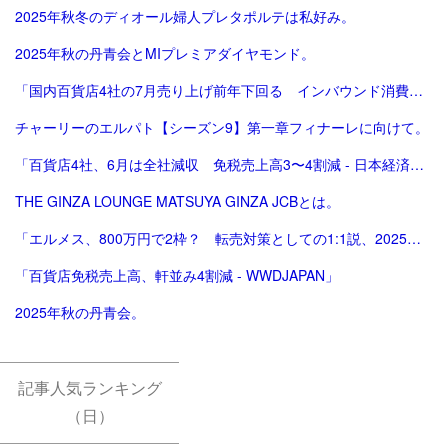
2025年秋冬のディオール婦人プレタポルテは私好み。
2025年秋の丹青会とMIプレミアダイヤモンド。
「国内百貨店4社の7月売り上げ前年下回る インバウンド消費減で | ロイター」
チャーリーのエルパト【シーズン9】第一章フィナーレに向けて。
「百貨店4社、6月は全社減収 免税売上高3〜4割減 - 日本経済新聞」
THE GINZA LOUNGE MATSUYA GINZA JCBとは。
「エルメス、800万円で2枠？ 転売対策としての1:1説、2025年版。ほぼ完結（？）編。」
「百貨店免税売上高、軒並み4割減 - WWDJAPAN」
2025年秋の丹青会。
記事人気ランキング
（日）