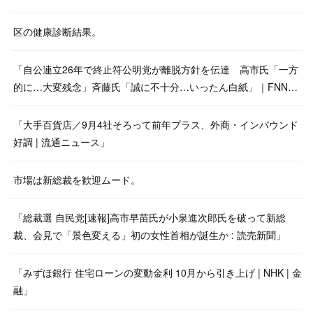
区の健康診断結果。
「自公連立26年で終止符公明党が離脱方針を伝達 高市氏「一方
的に…大変残念」斉藤氏「誠に不十分…いったん白紙」｜FNN…
「大手百貨店／9月4社そろって前年プラス、外商・インバウンド
好調 | 流通ニュース」
市場は新総裁を歓迎ムード。
「総裁選 自民党[速報]高市早苗氏が小泉進次郎氏を破って新総
裁、会見で「景色変える」初の女性首相が誕生か : 読売新聞」
「みずほ銀行 住宅ローンの変動金利 10月から引き上げ | NHK | 金
融」