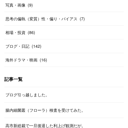
写真・画像
(
9
)
思考の偏執（変質）性・偏り・バイアス
(
7
)
相場・投資
(
86
)
ブログ・日記
(
142
)
海外ドラマ・映画
(
16
)
記事一覧
ブログ引っ越しました。
腸内細菌叢（フローラ）検査を受けてみた。
高市新総裁で一旦後退した利上げ観測だが。