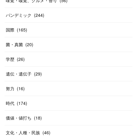
味覚・嗅覚、グルメ・香り
(
56
)
パンデミック
(
244
)
国際
(
165
)
菌・真菌
(
20
)
学歴
(
26
)
遺伝・遺伝子
(
29
)
努力
(
16
)
時代
(
174
)
価値・値打ち
(
18
)
文化・人種・民族
(
46
)