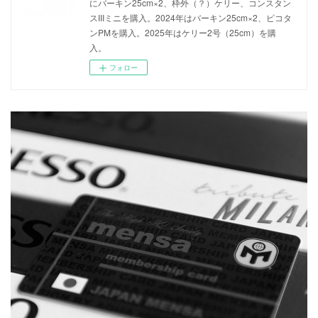
にバーキン25cm×2、枠外（？）ケリー、コンスタン
スIIIミニを購入。2024年はバーキン25cm×2、ピコタ
ンPMを購入。2025年はケリー2号（25cm）を購
入。
フォロー