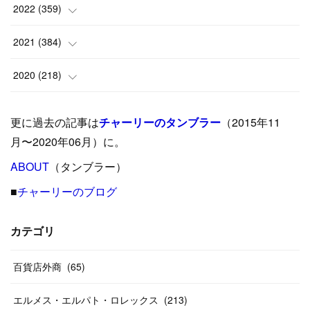
(
6
)
(
10
)
(
25
)
2022
(
359
)
(
9
)
(
18
)
(
17
)
(
42
)
2021
(
384
)
(
5
)
(
17
)
(
35
)
(
37
)
(
9
)
2020
(
218
)
(
9
)
(
29
)
(
23
)
(
34
)
(
21
)
(
29
)
更に過去の記事は
チャーリーのタンブラー
（2015年11
(
15
)
(
16
)
(
33
)
(
31
)
(
39
)
(
24
)
月〜2020年06月）に。
(
24
)
ABOUT
(
12
（タンブラー）
)
(
26
)
(
31
)
(
23
)
(
42
)
■
チャーリーのブログ
(
8
)
(
19
)
(
27
)
(
31
)
(
40
)
(
24
)
(
17
)
(
13
)
(
29
)
(
26
)
カテゴリ
(
55
)
(
33
)
(
12
)
(
14
)
(
24
)
(
20
)
(
38
)
百貨店外商
(
46
)
(
65
)
(
12
)
(
26
)
(
14
)
(
20
)
(
20
)
エルメス・エルパト・ロレックス
(
213
)