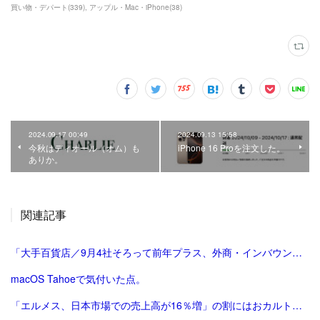
買い物・デパート
(
339
)
アップル・Mac・iPhone
(
38
)
2024.09.17 00:49
2024.09.13 15:58
今秋はディオール（オム）も
iPhone 16 Proを注文した。
ありか。
関連記事
「大手百貨店／9月4社そろって前年プラス、外商・インバウンド好調 | 流通ニュース」
macOS Tahoeで気付いた点。
「エルメス、日本市場での売上高が16％増」の割にはおカルト系（笑）は減った気がする。