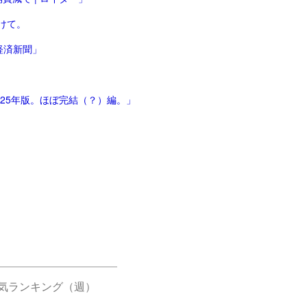
けて。
経済新聞」
025年版。ほぼ完結（？）編。」
気ランキング（週）