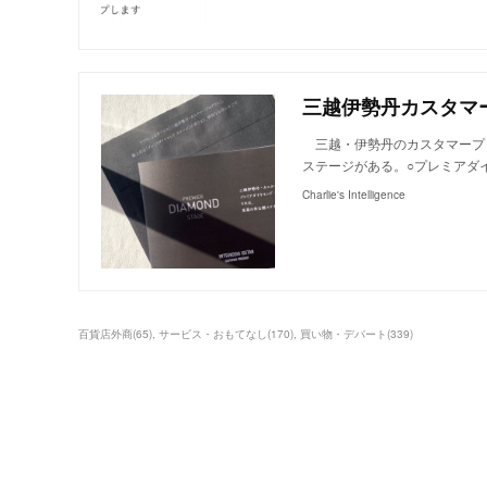
三越伊勢丹カスタマープ
三越・伊勢丹のカスタマープ
ステージがある。○プレミアダ
Charlie's Intelligence
百貨店外商
(
65
)
サービス・おもてなし
(
170
)
買い物・デパート
(
339
)