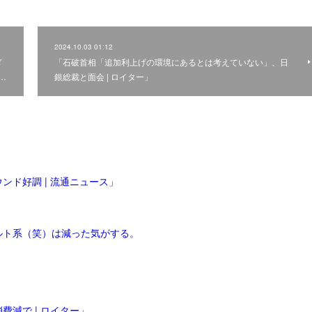
2024.10.03 01:12
ぎ
「石破首相「追加利上げの環境にあるとは考えていない」、日
…
銀総裁と面会 | ロイター」
ンド好調 | 流通ニュース」
ルト系（笑）は減った気がする。
減で | ロイター」