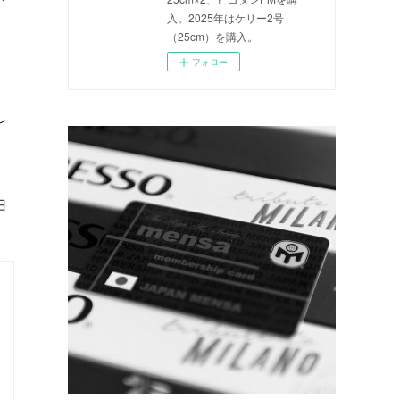
入。2025年はケリー2号
（25cm）を購入。
フォロー
し
日