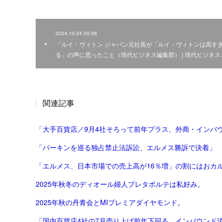
2024.10.04 00:06
「ルイ・ヴィトン ジャパン元社長が「ルイ・ヴィトンは高す
る」の声に思ったこと（現代ビジネス編集部） | 現代ビジネス
関連記事
「大手百貨店／9月4社そろって前年プラス、外商・インバウ
「バーキンを巡る独占禁止法訴訟、エルメス勝訴で決着」
「エルメス、日本市場での売上高が16％増」の割にはおカ
2025年秋冬のディオール婦人プレタポルテは私好み。
2025年秋の丹青会とMIプレミアダイヤモンド。
「国内百貨店4社の7月売り上げ前年下回る インバウンド消費