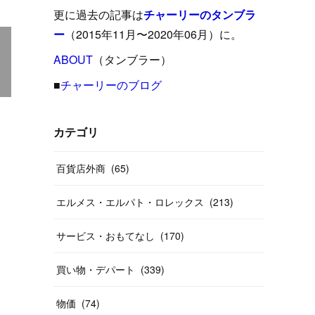
(
15
)
(
16
)
(
33
)
(
31
)
(
39
)
(
24
)
更に過去の記事は
チャーリーのタンブラ
(
24
)
(
12
)
(
26
)
ー
（2015年11月〜2020年06月）に。
(
31
)
(
23
)
(
42
)
(
8
)
(
19
)
(
27
)
(
31
)
ABOUT
(
40
（タンブラー）
)
(
24
)
(
17
)
(
13
)
(
29
)
(
26
)
(
55
)
■
チャーリーのブログ
(
33
)
(
12
)
(
14
)
(
24
)
(
20
)
(
38
)
(
46
)
(
12
)
(
26
)
(
14
)
(
20
)
(
20
)
カテゴリ
(
19
)
(
19
)
(
46
)
(
31
)
百貨店外商
(
65
)
(
37
)
(
27
)
(
58
)
エルメス・エルパト・ロレックス
(
213
)
(
20
)
(
10
)
(
40
)
サービス・おもてなし
(
170
)
買い物・デパート
(
339
)
物価
(
74
)