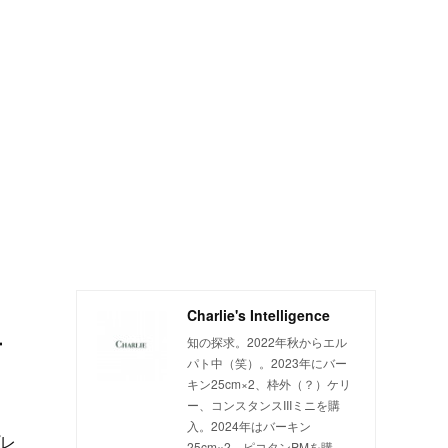
Charlie's Intelligence
テ
知の探求。2022年秋からエル
パト中（笑）。2023年にバー
キン25cm×2、枠外（？）ケリ
ー、コンスタンスIIIミニを購
入。2024年はバーキン
レ
25cm×2、ピコタンPMを購