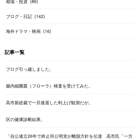
相場・投資
(
86
)
ブログ・日記
(
142
)
海外ドラマ・映画
(
16
)
記事一覧
ブログ引っ越しました。
腸内細菌叢（フローラ）検査を受けてみた。
高市新総裁で一旦後退した利上げ観測だが。
区の健康診断結果。
「自公連立26年で終止符公明党が離脱方針を伝達 高市氏「一方