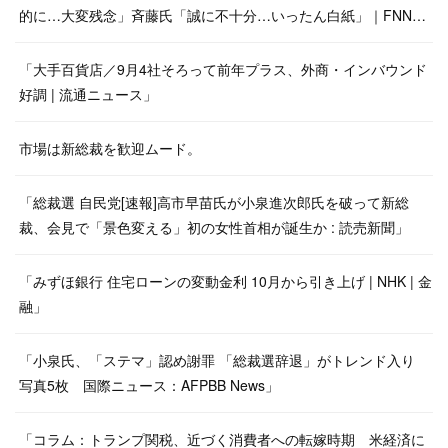
的に…大変残念」斉藤氏「誠に不十分…いったん白紙」｜FNN…
「大手百貨店／9月4社そろって前年プラス、外商・インバウンド
好調 | 流通ニュース」
市場は新総裁を歓迎ムード。
「総裁選 自民党[速報]高市早苗氏が小泉進次郎氏を破って新総
裁、会見で「景色変える」初の女性首相が誕生か : 読売新聞」
「みずほ銀行 住宅ローンの変動金利 10月から引き上げ | NHK | 金
融」
「小泉氏、「ステマ」認め謝罪 「総裁選辞退」がトレンド入り
写真5枚 国際ニュース：AFPBB News」
「コラム：トランプ関税、近づく消費者への転嫁時期 米経済に