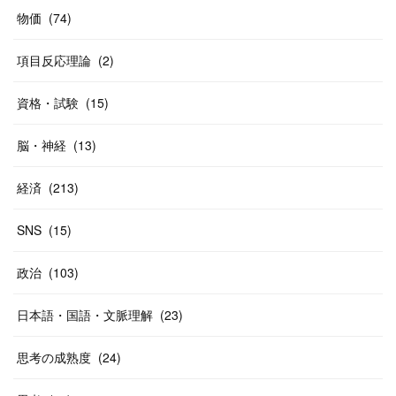
(
20
)
(
10
)
物価
(
74
)
(
40
)
項目反応理論
(
2
)
資格・試験
(
15
)
脳・神経
(
13
)
経済
(
213
)
SNS
(
15
)
政治
(
103
)
日本語・国語・文脈理解
(
23
)
思考の成熟度
(
24
)