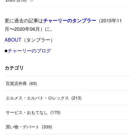
(
9
)
(
29
)
(
23
)
(
34
)
(
21
)
(
29
)
更に過去の記事は
チャーリーのタンブラー
（2015年11
(
15
)
(
16
)
(
33
)
(
31
)
(
39
)
(
24
)
月〜2020年06月）に。
(
24
)
ABOUT
(
12
（タンブラー）
)
(
26
)
(
31
)
(
23
)
(
42
)
■
チャーリーのブログ
(
8
)
(
19
)
(
27
)
(
31
)
(
40
)
(
24
)
(
17
)
(
13
)
(
29
)
(
26
)
カテゴリ
(
55
)
(
33
)
(
12
)
(
14
)
(
24
)
(
20
)
(
38
)
百貨店外商
(
46
)
(
65
)
(
12
)
(
26
)
(
14
)
(
20
)
(
20
)
エルメス・エルパト・ロレックス
(
213
)
(
19
)
(
19
)
(
46
)
(
31
)
サービス・おもてなし
(
170
)
(
37
)
(
27
)
(
58
)
買い物・デパート
(
339
)