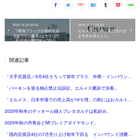
2024.12.24 00:02
2024.12.17 03:43
「｢晴海フラッグの過剰供給
エルメスで「枠」未消化のま
でタワマン暴落｣は大ウソだ
ま年末を迎えたら。
った日本の専門家が｢肝心…
関連記事
「大手百貨店／9月4社そろって前年プラス、外商・インバウンド好調 | 流通ニュース」
「バーキンを巡る独占禁止法訴訟、エルメス勝訴で決着」
「エルメス、日本市場での売上高が16％増」の割にはおカルト系（笑）は減った気がする。
2025年秋冬のディオール婦人プレタポルテは私好み。
2025年秋の丹青会とMIプレミアダイヤモンド。
「国内百貨店4社の7月売り上げ前年下回る インバウンド消費減で | ロイター」