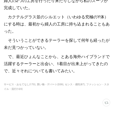
婦人の2つの工房を行ったり来たりしながら私のスーツが
完成していた。
カクテルグラス並のシルエット（いわゆる究極のY体）
にする時は、最初から婦人の工房に持ち込まれることもあ
った。
そういうことができるテーラーを探して何年も経ったが
未だ見つかっていない。
で、最近ひょんなことから、とある海外ハイブランドで
活躍するテーラーと出会い、1着目が出来上がってきたの
で、近々それについても書いてみたい。
サービス・おもてなし
(
170
)
買い物・デパート
(
339
)
センス・感性
(
87
)
ファッション・スタ
イル・流行
(
123
)