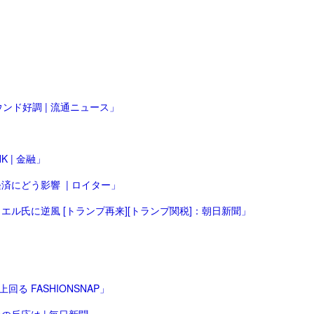
ンド好調 | 流通ニュース」
 | 金融」
にどう影響 | ロイター」
ル氏に逆風 [トランプ再来][トランプ関税]：朝日新聞」
 FASHIONSNAP」