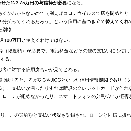
わせた
123.75万円の与信枠が必要
になる。
るかわからないので（例えばコロナウイルスで店を閉めたと
多分払ってくれるだろう」という信用に基づき
立て替えてくれ
た別物）。
月100万円と使えるわけではない。
与信枠（限度額）が必要で、電話料金などその他の支払いにも使用
とする。
顧客に対する信用度合いが見てとれる。
録するところがCICやJICCといった信用情報機関であり（
る）、支払いが滞ったりすれば新規のクレジットカードが作れ
、ローンが組めなかったり、スマートフォンの分割払いが拒否
り、この契約額と支払い状況も記録され、ローンと同様に扱