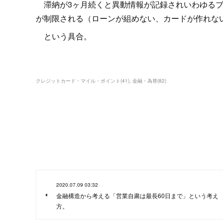
滞納が3ヶ月続くと異動情報が記録されいわゆるブ
が制限される（ローンが組めない、カードが作れな
という具合。
クレジットカード・マイル・ポイント
(
41
)
金融・為替
(
82
)
2020.07.09 03:32
金融構造から考える「営業自粛は最長60日まで」という考え
方。