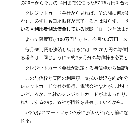
の20日から今月の14日までに使った57.75万円を合
クレジットカード会社から見れば、その間に何があ
か）、必ずしも口座振替が完了するとは限らず、「
いる＝利用者側は借金している
状態（ローンとはま
よって限度額が100万円だから、今月100万円、来
毎月66万円を決済し続けるには123.75万円の
る場合は、同じように＋約2ヶ月分の与信枠を必要
クレジットカード会社が設定する与信枠から当該
この与信枠と実際の利用額、支払い状況を約2年分記
レジットカード会社や銀行、電話会社などが加盟す
いどころか、他社のクレジットカードが止まったり
れたりするのは、各社が情報を共有しているから。
※今ではスマートフォンの分割払いが当たり前にな
れる。