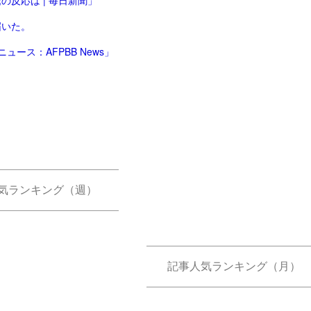
反応は | 毎日新聞」
届いた。
ース：AFPBB News」
気ランキング（週）
記事人気ランキング（月）