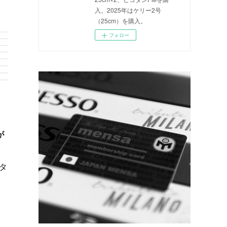
入。2025年はケリー2号
（25cm）を購入。
フォロー
、
が
タ
月