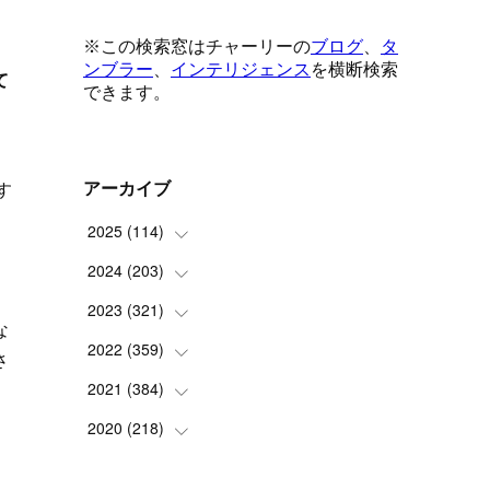
て
す
アーカイブ
2025
(
114
)
2024
(
203
(
1
)
)
ク
(
8
)
2023
(
321
(
24
)
)
な
(
6
)
(
10
)
2022
(
359
(
25
)
)
さ
(
9
)
(
18
)
(
17
)
2021
(
384
(
42
)
)
(
5
)
(
17
)
(
35
)
(
37
)
わ
2020
(
218
(
9
)
)
(
9
)
(
29
)
(
23
)
(
34
)
(
21
)
(
29
)