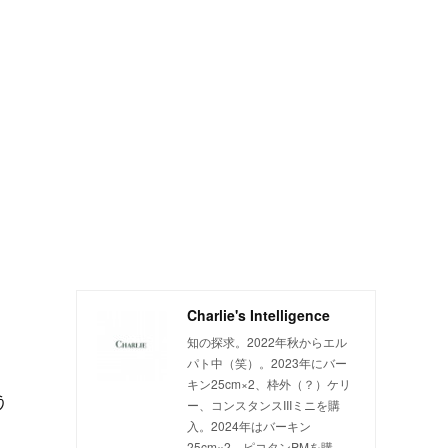
Charlie's Intelligence
知の探求。2022年秋からエル
パト中（笑）。2023年にバー
キン25cm×2、枠外（？）ケリ
う
ー、コンスタンスIIIミニを購
入。2024年はバーキン
25cm×2、ピコタンPMを購