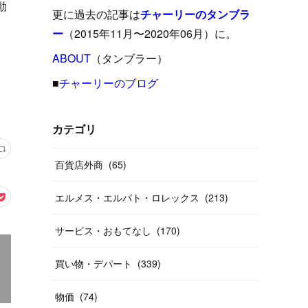
動
(
15
)
(
16
)
(
33
)
(
31
)
(
39
)
(
24
)
更に過去の記事は
チャーリーのタンブラ
(
24
)
(
12
)
(
26
)
ー
（2015年11月〜2020年06月）に。
(
31
)
(
23
)
(
42
)
(
8
)
(
19
)
(
27
)
(
31
)
ABOUT
(
40
（タンブラー）
)
(
24
)
(
17
)
(
13
)
(
29
)
(
26
)
(
55
)
■
チャーリーのブログ
(
33
)
(
12
)
(
14
)
(
24
)
(
20
)
(
38
)
(
46
)
(
12
)
(
26
)
(
14
)
(
20
)
(
20
)
カテゴリ
(
19
)
(
19
)
(
46
)
(
31
)
百貨店外商
(
65
)
(
37
)
(
27
)
(
58
)
エルメス・エルパト・ロレックス
(
213
)
(
20
)
(
10
)
(
40
)
サービス・おもてなし
(
170
)
買い物・デパート
(
339
)
物価
(
74
)