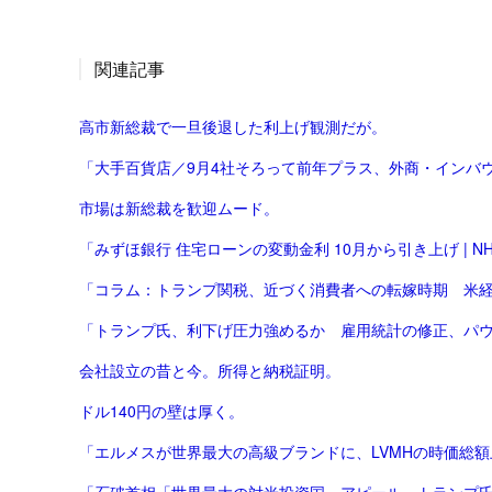
関連記事
高市新総裁で一旦後退した利上げ観測だが。
「大手百貨店／9月4社そろって前年プラス、外商・インバウ
市場は新総裁を歓迎ムード。
「みずほ銀行 住宅ローンの変動金利 10月から引き上げ | NHK
「コラム：トランプ関税、近づく消費者への転嫁時期 米経済
「トランプ氏、利下げ圧力強めるか 雇用統計の修正、パウエ
会社設立の昔と今。所得と納税証明。
ドル140円の壁は厚く。
「エルメスが世界最大の高級ブランドに、LVMHの時価総額上回る