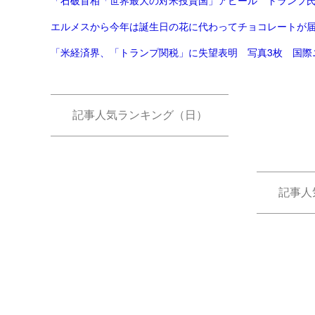
「石破首相「世界最大の対米投資国」アピール トランプ氏の
エルメスから今年は誕生日の花に代わってチョコレートが
「米経済界、「トランプ関税」に失望表明 写真3枚 国際ニュ
記事人気ランキング（日）
記事人