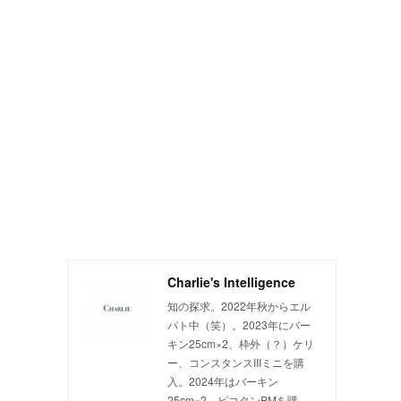
Charlie's Intelligence
知の探求。2022年秋からエル
パト中（笑）。2023年にバー
キン25cm×2、枠外（？）ケリ
ー、コンスタンスIIIミニを購
入。2024年はバーキン
25cm×2、ピコタンPMを購