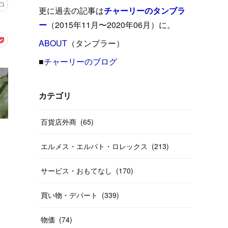
(
15
)
(
16
)
(
33
)
(
31
)
(
39
)
(
24
)
更に過去の記事は
チャーリーのタンブラ
(
24
)
(
12
)
(
26
)
ー
（2015年11月〜2020年06月）に。
(
31
)
(
23
)
(
42
)
(
8
)
(
19
)
(
27
)
(
31
)
ABOUT
(
40
（タンブラー）
)
(
24
)
(
17
)
(
13
)
(
29
)
(
26
)
(
55
)
■
チャーリーのブログ
(
33
)
(
12
)
(
14
)
(
24
)
(
20
)
(
38
)
(
46
)
(
12
)
(
26
)
(
14
)
(
20
)
(
20
)
カテゴリ
(
19
)
(
19
)
(
46
)
(
31
)
百貨店外商
(
65
)
(
37
)
(
27
)
(
58
)
エルメス・エルパト・ロレックス
(
213
)
(
20
)
(
10
)
(
40
)
サービス・おもてなし
(
170
)
買い物・デパート
(
339
)
物価
(
74
)