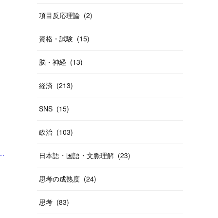
項目反応理論
(
2
)
資格・試験
(
15
)
脳・神経
(
13
)
経済
(
213
)
SNS
(
15
)
政治
(
103
)
ギー反応との指摘も #くらしと経済（Yahoo!ニュース オリジナル THE PAGE）」
日本語・国語・文脈理解
(
23
)
思考の成熟度
(
24
)
思考
(
83
)