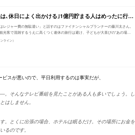
｢お金が貯まらない人は､休日によく出かける｣1億円貯まる人はめったに行かない"ある場所" お金持ちは平日に堂々と旅行する
はレジャー費の無駄遣い」と話すのはファイナンシャルプランナーの藤川太さん。
観光客で混雑するうえに高くつく連休の旅行は避け、子どもが大喜びの“あの場…
トオンライン）
ービスが悪いので、平日利用するのは事実だが、
―。そんなテレビ番組を見たことがある人も多いでしょう。し
とはしません。
す。とくに出張の場合、ホテルは眠るだけ。その場所にお金を
いるのです。