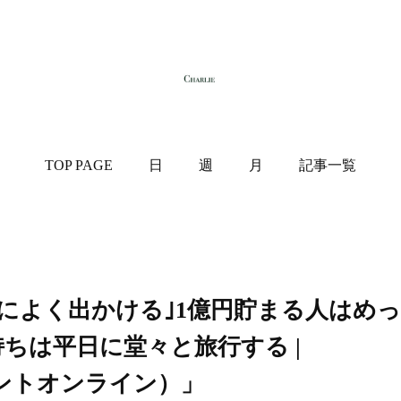
TOP PAGE
日
週
月
記事一覧
によく出かける｣1億円貯まる人はめっ
持ちは平日に堂々と旅行する |
レジデントオンライン）」