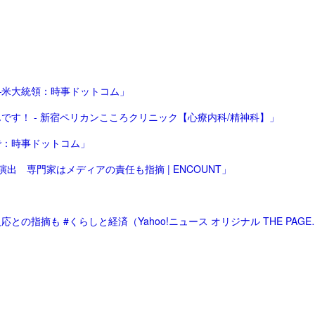
―米大統領：時事ドットコム」
す！ - 新宿ペリカンこころクリニック【心療内科/精神科】」
で：時事ドットコム」
 専門家はメディアの責任も指摘 | ENCOUNT」
「「転売ヤー」への拒否感はなぜ生まれる？ アレル