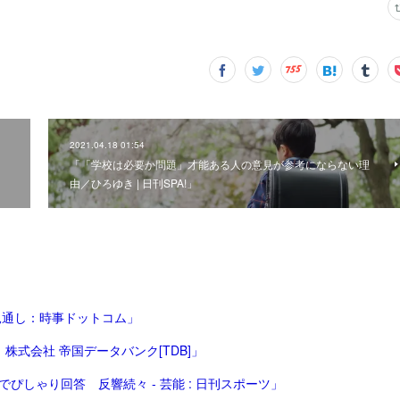
2021.04.18 01:54
「「学校は必要か問題」才能ある人の意見が参考にならない理
由／ひろゆき | 日刊SPA!」
見通し：時事ドットコム」
株式会社 帝国データバンク[TDB]」
ぴしゃり回答 反響続々 - 芸能 : 日刊スポーツ」