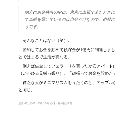
地方のお金持ちの中に、東京に出張で来たときに
て革靴を履いているのは自分だけなので、盗難に
うです。
そんなことはない（笑）。
節約してお金を貯めて預貯金が1億円に到達しまし
とではまるで生活が異なる。
例えば借金してフェラーリを買ったが安アパートに
（いわゆる見栄っ張り）、「頑張ってお金を貯めた
貧乏な人がミニマリズムをうたうのと、アップルが
と同じ。
思考
(
83
)
所得・年収
(
100
)
心理・精神性
(
163
)