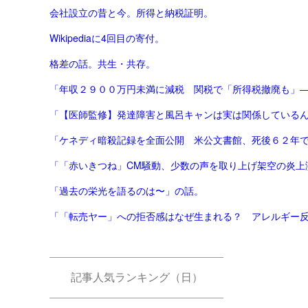
会社設立の昔と今。所得と納税証明。
Wikipediaに4回目の寄付。
格差の話。共生・共存。
「年収２９００万円未満に減税 関税で「所得税撤廃も」
「【医師監修】発達障害と風呂キャンは実は関係しているんで
「ケネディ暗殺記録を全面公開 米公文書館、死後６２年
「「赤いきつね」CM騒動、少数の声を取り上げ架空の炎上演出
「過去の栄光を語るのは〜」の話。
記事人気ランキング（日）