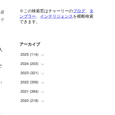
着
そ
アーカイブ
人
2025
(
114
)
2024
(
203
(
1
)
)
で
(
8
)
2023
(
321
(
24
)
)
(
6
)
(
10
)
い
2022
(
359
(
25
)
)
(
9
)
(
18
)
(
17
)
2021
(
384
(
42
)
)
(
5
)
(
17
)
(
35
)
(
37
)
2020
(
218
(
9
)
)
(
9
)
(
29
)
(
23
)
(
34
)
(
21
)
(
29
)