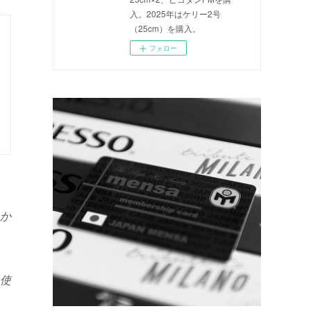
入。2025年はケリー2号
（25cm）を購入。
フォロー
か
使