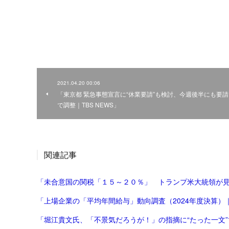
2021.04.20 00:06
「東京都 緊急事態宣言に“休業要請”も検討、今週後半にも要請
で調整｜TBS NEWS」
関連記事
「未合意国の関税「１５～２０％」 トランプ米大統領が
「上場企業の「平均年間給与」動向調査（2024年度決算）｜
「堀江貴文氏、「不景気だろうが！」の指摘に“たった一文”で