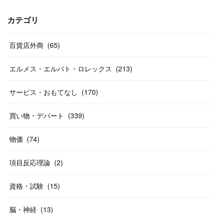
(
24
)
(
17
)
(
13
)
(
29
)
(
26
)
カテゴリ
(
55
)
(
33
)
(
12
)
(
14
)
(
24
)
(
20
)
(
38
)
百貨店外商
(
46
)
(
65
)
(
12
)
(
26
)
(
14
)
(
20
)
(
20
)
エルメス・エルパト・ロレックス
(
213
)
(
19
)
(
19
)
(
46
)
(
31
)
サービス・おもてなし
(
170
)
(
37
)
(
27
)
(
58
)
買い物・デパート
(
339
)
(
20
)
(
10
)
物価
(
74
)
(
40
)
項目反応理論
(
2
)
資格・試験
(
15
)
脳・神経
(
13
)