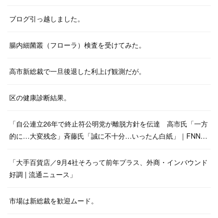
ブログ引っ越しました。
腸内細菌叢（フローラ）検査を受けてみた。
高市新総裁で一旦後退した利上げ観測だが。
区の健康診断結果。
「自公連立26年で終止符公明党が離脱方針を伝達 高市氏「一方
的に…大変残念」斉藤氏「誠に不十分…いったん白紙」｜FNN…
「大手百貨店／9月4社そろって前年プラス、外商・インバウンド
好調 | 流通ニュース」
市場は新総裁を歓迎ムード。