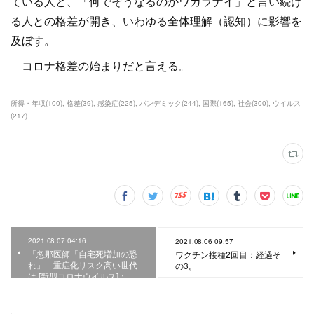
ている人と、「何でそうなるのかワカラナイ」と言い続け
る人との格差が開き、いわゆる全体理解（認知）に影響を
及ぼす。
コロナ格差の始まりだと言える。
所得・年収
(
100
)
格差
(
39
)
感染症
(
225
)
パンデミック
(
244
)
国際
(
165
)
社会
(
300
)
ウイルス
(
217
)
2021.08.07 04:16
2021.08.06 09:57
「忽那医師「自宅死増加の恐
ワクチン接種2回目：経過そ
れ」 重症化リスク高い世代
の3。
は [新型コロナウイルス]：…