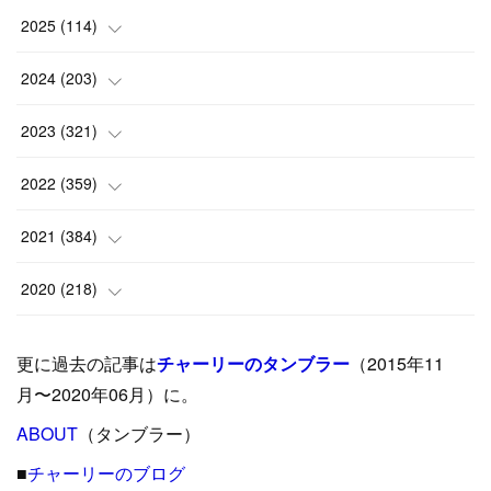
2025
(
114
)
(
1
)
2024
(
203
)
(
8
)
(
24
)
2023
(
321
)
(
6
)
(
10
)
(
25
)
2022
(
359
)
(
9
)
(
18
)
(
17
)
(
42
)
2021
(
384
)
(
5
)
(
17
)
(
35
)
(
37
)
(
9
)
2020
(
218
)
(
9
)
(
29
)
(
23
)
(
34
)
(
21
)
(
29
)
更に過去の記事は
チャーリーのタンブラー
（2015年11
(
15
)
(
16
)
(
33
)
(
31
)
(
39
)
(
24
)
月〜2020年06月）に。
(
24
)
ABOUT
(
12
（タンブラー）
)
(
26
)
(
31
)
(
23
)
(
42
)
■
チャーリーのブログ
(
8
)
(
19
)
(
27
)
(
31
)
(
40
)