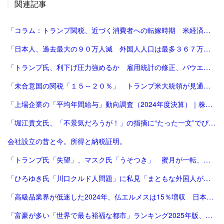
関連記事
「コラム：トランプ関税、近づく消費者への転嫁時期 米経済にどう影響 | ロイター」
「日本人、過去最大の９０万人減 外国人人口は最多３６７万人―総務省：時事ドットコム」
「トランプ氏、利下げ圧力強めるか 雇用統計の修正、パウエル氏に逆風 [トランプ再来][トランプ関税]：朝日新聞」
「未合意国の関税「１５～２０％」 トランプ米大統領が見通し：時事ドットコム」
「上場企業の「平均年間給与」動向調査（2024年度決算）｜株式会社 帝国データバンク[TDB]」
「堀江貴文氏、「不景気だろうが！」の指摘に“たった一文”でぴしゃり回答 反響続々 - 芸能 : 日刊スポーツ」
会社設立の昔と今。所得と納税証明。
「トランプ氏「失望」、マスク氏「うそつき」 蜜月が一転、非難の応酬 | 毎日新聞」
「ひろゆき氏「川口クルド人問題」に私見「まともな外国人が損するので不法就労には厳しくすべき」 - 芸能 : 日刊スポーツ」
「高級品業界が低迷した2024年、仏エルメスは15％増収 日本が成長をけん引 | Forbes」
「富豪が多い「世界で最も裕福な都市」ランキング2025年版、東京が2年連続3位 | Forbes JAPAN 公式サイト（フォーブス ジャパン）」