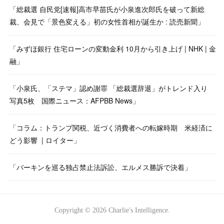
「総裁選 自民党[速報]高市早苗氏が小泉進次郎氏を破って新総
裁、会見で「景色変える」初の女性首相が誕生か : 読売新聞」
「みずほ銀行 住宅ローンの変動金利 10月から引き上げ | NHK | 金
融」
「小泉氏、「ステマ」認め謝罪 「総裁選辞退」がトレンド入り
写真5枚 国際ニュース：AFPBB News」
「コラム：トランプ関税、近づく消費者への転嫁時期 米経済に
どう影響 | ロイター」
「バーキンを巡る独占禁止法訴訟、エルメス勝訴で決着」
Copyright ©
2026
Charlie's Intelligence
.