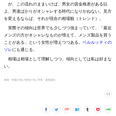
が、この流れのままいけば、男女の賃金格差がある以
上、男達ばかりがオシャレする時代になりかねない。見方
を変えるならば、それが現在の相場観（トレンド）。
実際その傾向は世界でも少しづつ強まっていて、「最近
メンズの方がオシャレなものが増えて、メンズ製品を買う
ことがある」という女性が増えつつある。
ベルルッティの
ソレ
にも通じる。
相場は相場として理解しつつ、傾向としては私は好まな
い。
所得・年収
(
100
)
時代
(
174
)
平等・差別
(
32
)