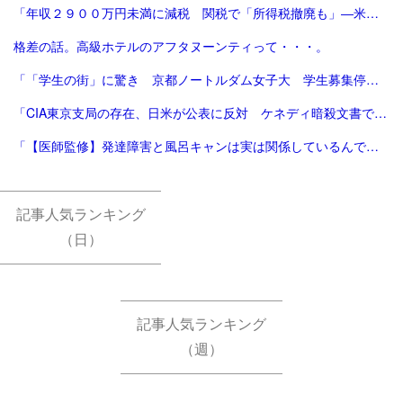
「年収２９００万円未満に減税 関税で「所得税撤廃も」―米大統領：時事ドットコム」
格差の話。高級ホテルのアフタヌーンティって・・・。
「「学生の街」に驚き 京都ノートルダム女子大 学生募集停止へ [京都府]：朝日新聞」
「CIA東京支局の存在、日米が公表に反対 ケネディ暗殺文書で判明 [トランプ再来]：朝日新聞」
「【医師監修】発達障害と風呂キャンは実は関係しているんです！ - 新宿ペリカンこころクリニック【心療内科/精神科】」
記事人気ランキング
（日）
記事人気ランキング
（週）