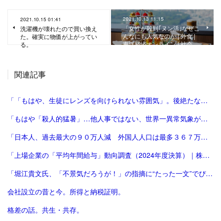
2021.10.13 11:15
2021.10.15 01:41
「女性が殺到｢ヌン活｣なぜこ
洗濯機が壊れたので買い換え
んなにも人気なのか | 外食 |
た。確実に物価が上がってい
東洋経済オンライン | 社会…
る。
関連記事
「「もはや、生徒にレンズを向けられない雰囲気」。後絶たない教員による盗撮、現場に波紋――運動会や修学旅行控え、先生が萎縮するワケ | 鹿児島のニュース | 南日本新聞デジタル」
「もはや「殺人的猛暑」…他人事ではない、世界一異常気象が発生する国とは？ | ニュースな本 | ダイヤモンド・オンライン」
「日本人、過去最大の９０万人減 外国人人口は最多３６７万人―総務省：時事ドットコム」
「上場企業の「平均年間給与」動向調査（2024年度決算）｜株式会社 帝国データバンク[TDB]」
「堀江貴文氏、「不景気だろうが！」の指摘に“たった一文”でぴしゃり回答 反響続々 - 芸能 : 日刊スポーツ」
会社設立の昔と今。所得と納税証明。
格差の話。共生・共存。