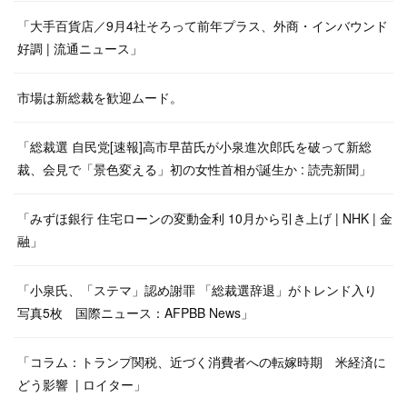
「大手百貨店／9月4社そろって前年プラス、外商・インバウンド
好調 | 流通ニュース」
市場は新総裁を歓迎ムード。
「総裁選 自民党[速報]高市早苗氏が小泉進次郎氏を破って新総
裁、会見で「景色変える」初の女性首相が誕生か : 読売新聞」
「みずほ銀行 住宅ローンの変動金利 10月から引き上げ | NHK | 金
融」
「小泉氏、「ステマ」認め謝罪 「総裁選辞退」がトレンド入り
写真5枚 国際ニュース：AFPBB News」
「コラム：トランプ関税、近づく消費者への転嫁時期 米経済に
どう影響 | ロイター」