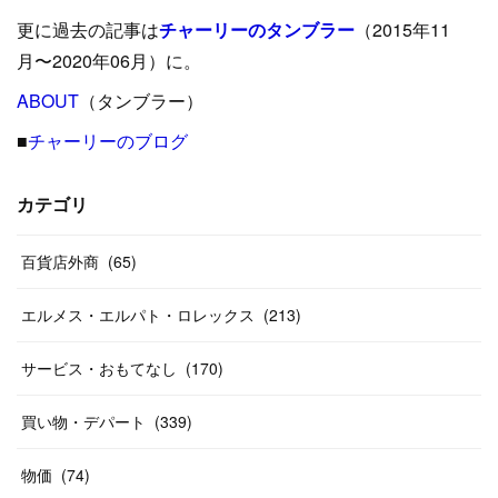
(
34
)
(
21
)
(
29
)
更に過去の記事は
チャーリーのタンブラー
（2015年11
(
15
)
(
16
)
(
33
)
(
31
)
(
39
)
(
24
)
月〜2020年06月）に。
(
24
)
ABOUT
(
12
（タンブラー）
)
(
26
)
(
31
)
(
23
)
(
42
)
■
チャーリーのブログ
(
8
)
(
19
)
(
27
)
(
31
)
(
40
)
(
24
)
(
17
)
(
13
)
(
29
)
(
26
)
カテゴリ
(
55
)
(
33
)
(
12
)
(
14
)
(
24
)
(
20
)
(
38
)
百貨店外商
(
46
)
(
65
)
(
12
)
(
26
)
(
14
)
(
20
)
(
20
)
エルメス・エルパト・ロレックス
(
213
)
(
19
)
(
19
)
(
46
)
(
31
)
サービス・おもてなし
(
170
)
(
37
)
(
27
)
(
58
)
買い物・デパート
(
339
)
(
20
)
(
10
)
物価
(
74
)