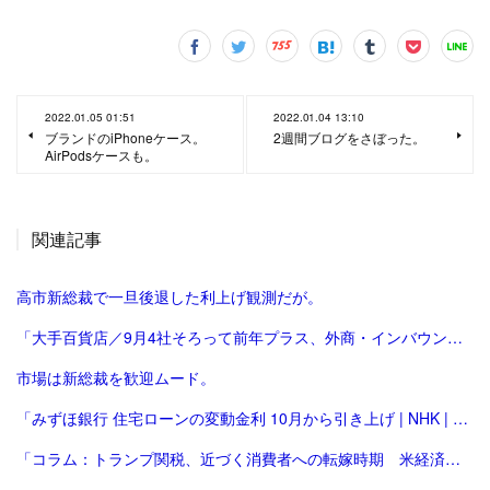
2022.01.05 01:51
2022.01.04 13:10
ブランドのiPhoneケース。
2週間ブログをさぼった。
AirPodsケースも。
関連記事
高市新総裁で一旦後退した利上げ観測だが。
「大手百貨店／9月4社そろって前年プラス、外商・インバウンド好調 | 流通ニュース」
市場は新総裁を歓迎ムード。
「みずほ銀行 住宅ローンの変動金利 10月から引き上げ | NHK | 金融」
「コラム：トランプ関税、近づく消費者への転嫁時期 米経済にどう影響 | ロイター」