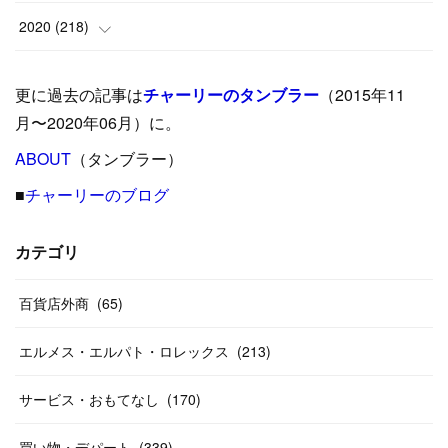
(
5
)
(
17
)
(
35
)
(
37
)
(
9
)
2020
(
218
)
(
9
)
(
29
)
(
23
)
(
34
)
(
21
)
(
29
)
更に過去の記事は
チャーリーのタンブラー
（2015年11
(
15
)
(
16
)
(
33
)
(
31
)
(
39
)
(
24
)
月〜2020年06月）に。
(
24
)
ABOUT
(
12
（タンブラー）
)
(
26
)
(
31
)
(
23
)
(
42
)
■
チャーリーのブログ
(
8
)
(
19
)
(
27
)
(
31
)
(
40
)
(
24
)
(
17
)
(
13
)
(
29
)
(
26
)
カテゴリ
(
55
)
(
33
)
(
12
)
(
14
)
(
24
)
(
20
)
(
38
)
百貨店外商
(
46
)
(
65
)
(
12
)
(
26
)
(
14
)
(
20
)
(
20
)
エルメス・エルパト・ロレックス
(
213
)
(
19
)
(
19
)
(
46
)
(
31
)
サービス・おもてなし
(
170
)
(
37
)
(
27
)
(
58
)
買い物・デパート
(
339
)