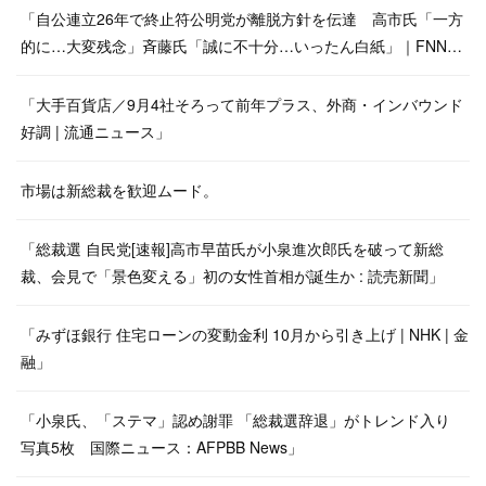
「自公連立26年で終止符公明党が離脱方針を伝達 高市氏「一方
的に…大変残念」斉藤氏「誠に不十分…いったん白紙」｜FNN…
「大手百貨店／9月4社そろって前年プラス、外商・インバウンド
好調 | 流通ニュース」
市場は新総裁を歓迎ムード。
「総裁選 自民党[速報]高市早苗氏が小泉進次郎氏を破って新総
裁、会見で「景色変える」初の女性首相が誕生か : 読売新聞」
「みずほ銀行 住宅ローンの変動金利 10月から引き上げ | NHK | 金
融」
「小泉氏、「ステマ」認め謝罪 「総裁選辞退」がトレンド入り
写真5枚 国際ニュース：AFPBB News」