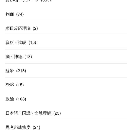
(
20
)
(
10
)
物価
(
74
)
(
40
)
項目反応理論
(
2
)
資格・試験
(
15
)
脳・神経
(
13
)
経済
(
213
)
SNS
(
15
)
政治
(
103
)
日本語・国語・文脈理解
(
23
)
思考の成熟度
(
24
)