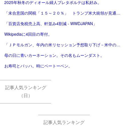
2025年秋冬のディオール婦人プレタポルテは私好み。
「未合意国の関税「１５～２０％」 トランプ米大統領が見通し：時事ドットコム」
「百貨店免税売上高、軒並み4割減 - WWDJAPAN」
Wikipediaに4回目の寄付。
「ＪＰモルガン、年内の米リセッション予想取り下げ－米中の合意踏まえ - Bloomberg」
母の日に青いカーネーション。その名もムーンダスト。
お寿司とバッハ。時にベートーベン。
記事人気ランキング
（日）
記事人気ランキング