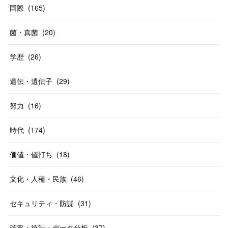
国際
(
165
)
菌・真菌
(
20
)
学歴
(
26
)
遺伝・遺伝子
(
29
)
努力
(
16
)
時代
(
174
)
価値・値打ち
(
18
)
文化・人種・民族
(
46
)
セキュリティ・防諜
(
31
)
確率・統計・データ分析
(
37
)