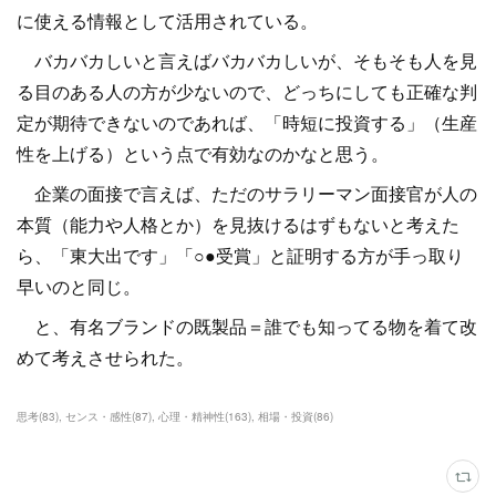
に使える情報として活用されている。
バカバカしいと言えばバカバカしいが、そもそも人を見
る目のある人の方が少ないので、どっちにしても正確な判
定が期待できないのであれば、「時短に投資する」（生産
性を上げる）という点で有効なのかなと思う。
企業の面接で言えば、ただのサラリーマン面接官が人の
本質（能力や人格とか）を見抜けるはずもないと考えた
ら、「東大出です」「○●受賞」と証明する方が手っ取り
早いのと同じ。
と、有名ブランドの既製品＝誰でも知ってる物を着て改
めて考えさせられた。
思考
(
83
)
センス・感性
(
87
)
心理・精神性
(
163
)
相場・投資
(
86
)