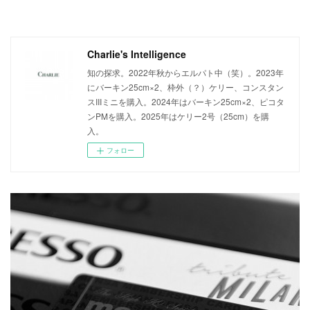
Charlie's Intelligence
知の探求。2022年秋からエルパト中（笑）。2023年
にバーキン25cm×2、枠外（？）ケリー、コンスタン
スIIIミニを購入。2024年はバーキン25cm×2、ピコタ
ンPMを購入。2025年はケリー2号（25cm）を購
入。
フォロー