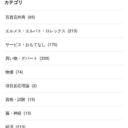
(
17
)
(
13
)
(
29
)
(
26
)
カテゴリ
(
55
)
(
33
)
(
12
)
(
14
)
(
24
)
(
20
)
(
38
)
百貨店外商
(
46
)
(
65
)
(
12
)
(
26
)
(
14
)
(
20
)
(
20
)
エルメス・エルパト・ロレックス
(
213
)
(
19
)
(
19
)
(
46
)
(
31
)
サービス・おもてなし
(
170
)
(
37
)
(
27
)
(
58
)
買い物・デパート
(
339
)
(
20
)
(
10
)
物価
(
74
)
(
40
)
項目反応理論
(
2
)
資格・試験
(
15
)
脳・神経
(
13
)
経済
(
213
)