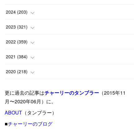
(
1
)
2024
(
203
)
(
8
)
(
24
)
2023
(
321
)
(
6
)
(
10
)
(
25
)
2022
(
359
)
(
9
)
(
18
)
(
17
)
(
42
)
2021
(
384
)
(
5
)
(
17
)
(
35
)
(
37
)
(
9
)
2020
(
218
)
(
9
)
(
29
)
(
23
)
(
34
)
(
21
)
(
29
)
更に過去の記事は
チャーリーのタンブラー
（2015年11
(
15
)
(
16
)
(
33
)
(
31
)
(
39
)
(
24
)
月〜2020年06月）に。
(
24
)
ABOUT
(
12
（タンブラー）
)
(
26
)
(
31
)
(
23
)
(
42
)
■
チャーリーのブログ
(
8
)
(
19
)
(
27
)
(
31
)
(
40
)
(
24
)