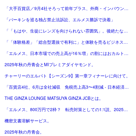
「大手百貨店／9月4社そろって前年プラス、外商・インバウンド好調 | 流通ニュース」
「バーキンを巡る独占禁止法訴訟、エルメス勝訴で決着」
「「もはや、生徒にレンズを向けられない雰囲気」。後絶たない教員による盗撮、現場に波紋――運動会や修学旅行控え、先生が萎縮するワケ | 鹿児島のニュース | 南日本新聞デジタル」
「「体験格差」「総合型選抜で有利に」と体験を売るビジネスは”不安商法なのでは”という指摘の増加 #エキスパートトピ（杉浦由美子） - エキスパート - Yahoo!ニュース」
「エルメス、日本市場での売上高が16％増」の割にはおカルト系（笑）は減った気がする。
2025年秋の丹青会とMIプレミアダイヤモンド。
チャーリーのエルパト【シーズン9】第一章フィナーレに向けて。
「百貨店4社、6月は全社減収 免税売上高3〜4割減 - 日本経済新聞」
THE GINZA LOUNGE MATSUYA GINZA JCBとは。
「エルメス、800万円で2枠？ 転売対策としての1:1説、2025年版。ほぼ完結（？）編。」
機密文書溶解サービス。
2025年秋の丹青会。