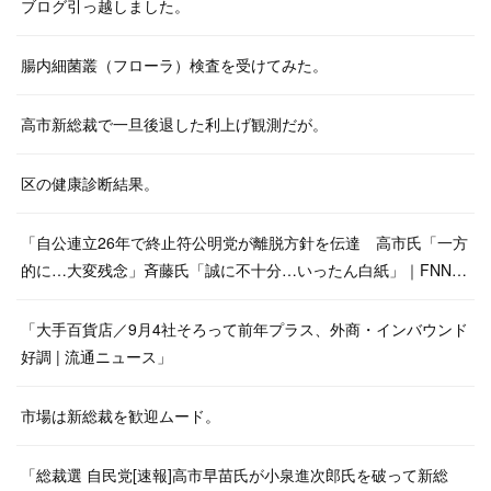
ブログ引っ越しました。
腸内細菌叢（フローラ）検査を受けてみた。
高市新総裁で一旦後退した利上げ観測だが。
区の健康診断結果。
「自公連立26年で終止符公明党が離脱方針を伝達 高市氏「一方
的に…大変残念」斉藤氏「誠に不十分…いったん白紙」｜FNN…
「大手百貨店／9月4社そろって前年プラス、外商・インバウンド
好調 | 流通ニュース」
市場は新総裁を歓迎ムード。
「総裁選 自民党[速報]高市早苗氏が小泉進次郎氏を破って新総