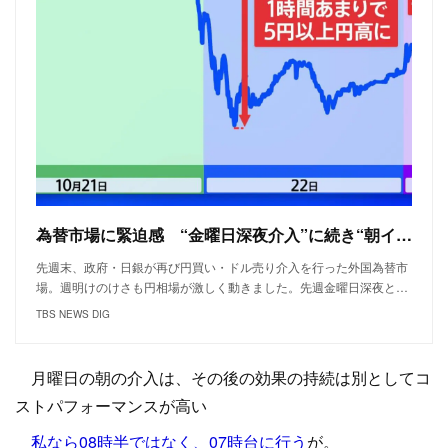
為替市場に緊迫感 “金曜日深夜介入”に続き“朝イチ介入”か しかし数時間で逆戻り | TBS NEWS DIG
先週末、政府・日銀が再び円買い・ドル売り介入を行った外国為替市
場。週明けのけさも円相場が激しく動きました。先週金曜日深夜と…
TBS NEWS DIG
月曜日の朝の介入は、その後の効果の持続は別としてコ
ストパフォーマンスが高い
私なら08時半ではなく、07時台に行う
が。