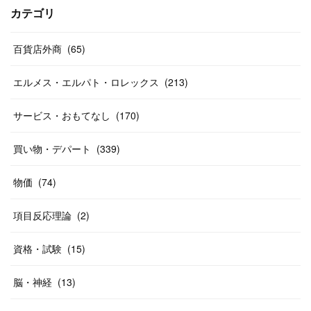
(
17
)
(
13
)
(
29
)
(
26
)
カテゴリ
(
55
)
(
33
)
(
12
)
(
14
)
(
24
)
(
20
)
(
38
)
百貨店外商
(
46
)
(
65
)
(
12
)
(
26
)
(
14
)
(
20
)
(
20
)
エルメス・エルパト・ロレックス
(
213
)
(
19
)
(
19
)
(
46
)
(
31
)
サービス・おもてなし
(
170
)
(
37
)
(
27
)
(
58
)
買い物・デパート
(
339
)
(
20
)
(
10
)
物価
(
74
)
(
40
)
項目反応理論
(
2
)
資格・試験
(
15
)
脳・神経
(
13
)