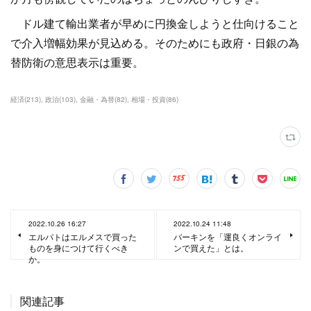
ドル建て輸出業者が早めに円換金しようと仕向けること
で介入増幅効果が見込める。そのためにも政府・日銀の為
替防衛の意思表示は重要。
経済
(
213
)
政治
(
103
)
金融・為替
(
82
)
相場・投資
(
86
)
2022.10.26 16:27
2022.10.24 11:48
エルパトはエルメスで買った
バーキンを「運良くオンライ
ものを身につけて行くべき
ンで買えた」とは。
か。
関連記事