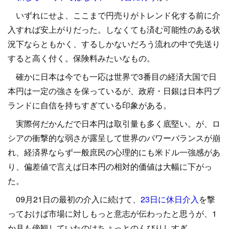
いずれにせよ、ここまで円売りがトレンド化する前に介
入すれば安上がりだった。しなくても済む可能性のある状
況下ならともかく、するしかないだろう流れの中で先送り
すると高く付く。保険料みたいなもの。
確かに日本は今でも一応は世界で3番目の経済大国で日
本円は一定の強さを保っているが、政府・日銀は日本円ブ
ランドに自信を持ちすぎている印象がある。
実際何だかんだで日本円は取引量も多く底堅い。が、ロ
シアの衝撃的な弱さが露呈して世界のパワーバランスが崩
れ、経済界ならず一般庶民の心理的にも米ドル一強感があ
り、偏差値で言えば日本円の相対的価値は大幅に下がっ
た。
09月21日の最初の介入に続けて、
23日に休日介入
を撃
っておけば市場に対しもっと意志が伝わったと思うが、1
か月も傍観していたのはちょっとのんびりしすぎ。