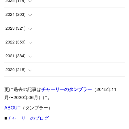
2025
(
114
)
(
1
)
2024
(
203
)
(
8
)
(
24
)
2023
(
321
)
(
6
)
(
10
)
(
25
)
2022
(
359
)
(
9
)
(
18
)
(
17
)
(
42
)
2021
(
384
)
(
5
)
(
17
)
(
35
)
(
37
)
(
9
)
2020
(
218
)
(
9
)
(
29
)
(
23
)
(
34
)
(
21
)
(
29
)
更に過去の記事は
チャーリーのタンブラー
（2015年11
(
15
)
(
16
)
(
33
)
(
31
)
(
39
)
(
24
)
月〜2020年06月）に。
(
24
)
ABOUT
(
12
（タンブラー）
)
(
26
)
(
31
)
(
23
)
(
42
)
■
チャーリーのブログ
(
8
)
(
19
)
(
27
)
(
31
)
(
40
)
(
24
)