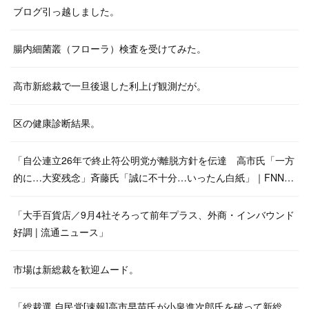
ブログ引っ越しました。
腸内細菌叢（フローラ）検査を受けてみた。
高市新総裁で一旦後退した利上げ観測だが。
区の健康診断結果。
「自公連立26年で終止符公明党が離脱方針を伝達 高市氏「一方
的に…大変残念」斉藤氏「誠に不十分…いったん白紙」｜FNN…
「大手百貨店／9月4社そろって前年プラス、外商・インバウンド
好調 | 流通ニュース」
市場は新総裁を歓迎ムード。
「総裁選 自民党[速報]高市早苗氏が小泉進次郎氏を破って新総