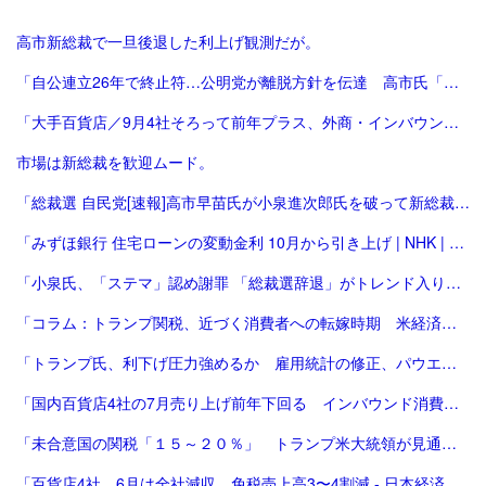
高市新総裁で一旦後退した利上げ観測だが。
「自公連立26年で終止符…公明党が離脱方針を伝達 高市氏「一方的に…大変残念」斉藤氏「誠に不十分…いったん白紙」｜FNNプライムオンライン」
「大手百貨店／9月4社そろって前年プラス、外商・インバウンド好調 | 流通ニュース」
市場は新総裁を歓迎ムード。
「総裁選 自民党[速報]高市早苗氏が小泉進次郎氏を破って新総裁、会見で「景色変える」初の女性首相が誕生か : 読売新聞」
「みずほ銀行 住宅ローンの変動金利 10月から引き上げ | NHK | 金融」
「小泉氏、「ステマ」認め謝罪 「総裁選辞退」がトレンド入り 写真5枚 国際ニュース：AFPBB News」
「コラム：トランプ関税、近づく消費者への転嫁時期 米経済にどう影響 | ロイター」
「トランプ氏、利下げ圧力強めるか 雇用統計の修正、パウエル氏に逆風 [トランプ再来][トランプ関税]：朝日新聞」
「国内百貨店4社の7月売り上げ前年下回る インバウンド消費減で | ロイター」
「未合意国の関税「１５～２０％」 トランプ米大統領が見通し：時事ドットコム」
「百貨店4社、6月は全社減収 免税売上高3〜4割減 - 日本経済新聞」