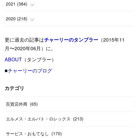
(
9
)
(
18
)
(
17
)
(
42
)
2021
(
384
)
(
5
)
(
17
)
(
35
)
(
37
)
(
9
)
2020
(
218
)
(
9
)
(
29
)
(
23
)
(
34
)
(
21
)
(
29
)
更に過去の記事は
チャーリーのタンブラー
（2015年11
(
15
)
(
16
)
(
33
)
(
31
)
(
39
)
(
24
)
月〜2020年06月）に。
(
24
)
ABOUT
(
12
（タンブラー）
)
(
26
)
(
31
)
(
23
)
(
42
)
■
チャーリーのブログ
(
8
)
(
19
)
(
27
)
(
31
)
(
40
)
(
24
)
(
17
)
(
13
)
(
29
)
(
26
)
カテゴリ
(
55
)
(
33
)
(
12
)
(
14
)
(
24
)
(
20
)
(
38
)
百貨店外商
(
46
)
(
65
)
(
12
)
(
26
)
(
14
)
(
20
)
(
20
)
エルメス・エルパト・ロレックス
(
213
)
(
19
)
(
19
)
(
46
)
(
31
)
サービス・おもてなし
(
170
)