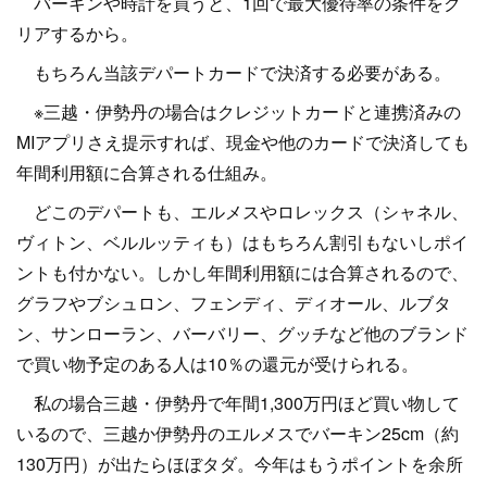
バーキンや時計を買うと、1回で最大優待率の条件をク
リアするから。
もちろん当該デパートカードで決済する必要がある。
※三越・伊勢丹の場合はクレジットカードと連携済みの
MIアプリさえ提示すれば、現金や他のカードで決済しても
年間利用額に合算される仕組み。
どこのデパートも、エルメスやロレックス（シャネル、
ヴィトン、ベルルッティも）はもちろん割引もないしポイ
ントも付かない。しかし年間利用額には合算されるので、
グラフやブシュロン、フェンディ、ディオール、ルブタ
ン、サンローラン、バーバリー、グッチなど他のブランド
で買い物予定のある人は10％の還元が受けられる。
私の場合三越・伊勢丹で年間1,300万円ほど買い物して
いるので、三越か伊勢丹のエルメスでバーキン25cm（約
130万円）が出たらほぼタダ。今年はもうポイントを余所