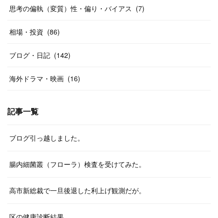
思考の偏執（変質）性・偏り・バイアス
(
7
)
相場・投資
(
86
)
ブログ・日記
(
142
)
海外ドラマ・映画
(
16
)
記事一覧
ブログ引っ越しました。
腸内細菌叢（フローラ）検査を受けてみた。
高市新総裁で一旦後退した利上げ観測だが。
区の健康診断結果。