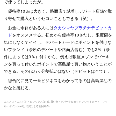
で使ってしまったが。
優待率10％は大きく、路面店で試着しデパート店舗で取
り寄せて購入というセコいこともできる（笑）。
お金に余裕がある人には
タカシマヤプラチナデビットカ
ード
をオススメする。初めから優待率10％だし、限度額を
気にしなくてイイし、デパートカードにポイントを付けな
いブランド（余所のデパートや路面店含む）でも2％（条
件によっては3％）付くから。例えば銀座メゾンでバーキ
ンを買って付いたポイントで高島屋で買い物ということが
できる。その代わり分割払いはない（デビットは全て）。
総合的に見て一番ビジネスをわかってるのは高島屋なの
かなと感じる。
エルメス・エルパト・ロレックス
(
213
)
買い物・デパート
(
339
)
クレジットカード・マイ
ル・ポイント
(
41
)
消費による利回り
(
5
)