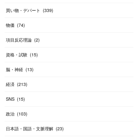
(
37
)
(
27
)
(
58
)
買い物・デパート
(
339
)
(
20
)
(
10
)
物価
(
74
)
(
40
)
項目反応理論
(
2
)
資格・試験
(
15
)
脳・神経
(
13
)
経済
(
213
)
SNS
(
15
)
政治
(
103
)
日本語・国語・文脈理解
(
23
)