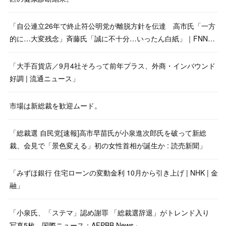
「自公連立26年で終止符公明党が離脱方針を伝達 高市氏「一方
的に…大変残念」斉藤氏「誠に不十分…いったん白紙」｜FNN…
「大手百貨店／9月4社そろって前年プラス、外商・インバウンド
好調 | 流通ニュース」
市場は新総裁を歓迎ムード。
「総裁選 自民党[速報]高市早苗氏が小泉進次郎氏を破って新総
裁、会見で「景色変える」初の女性首相が誕生か : 読売新聞」
「みずほ銀行 住宅ローンの変動金利 10月から引き上げ | NHK | 金
融」
「小泉氏、「ステマ」認め謝罪 「総裁選辞退」がトレンド入り
写真5枚 国際ニュース：AFPBB News」