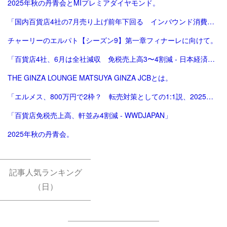
2025年秋の丹青会とMIプレミアダイヤモンド。
「国内百貨店4社の7月売り上げ前年下回る インバウンド消費減で | ロイター」
チャーリーのエルパト【シーズン9】第一章フィナーレに向けて。
「百貨店4社、6月は全社減収 免税売上高3〜4割減 - 日本経済新聞」
THE GINZA LOUNGE MATSUYA GINZA JCBとは。
「エルメス、800万円で2枠？ 転売対策としての1:1説、2025年版。ほぼ完結（？）編。」
「百貨店免税売上高、軒並み4割減 - WWDJAPAN」
2025年秋の丹青会。
記事人気ランキング
（日）