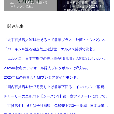
エルメスとRFID。転売トラ
「日本初の百貨店「三越」
ッキングの流れ。
が、おかげさまで 2023年 創
業350周年を迎えます｜株…
関連記事
「大手百貨店／9月4社そろって前年プラス、外商・インバウンド好調 | 流通ニュース」
「バーキンを巡る独占禁止法訴訟、エルメス勝訴で決着」
「エルメス、日本市場での売上高が16％増」の割にはおカルト系（笑）は減った気がする。
2025年秋冬のディオール婦人プレタポルテは私好み。
2025年秋の丹青会とMIプレミアダイヤモンド。
「国内百貨店4社の7月売り上げ前年下回る インバウンド消費減で | ロイター」
チャーリーのエルパト【シーズン9】第一章フィナーレに向けて。
「百貨店4社、6月は全社減収 免税売上高3〜4割減 - 日本経済新聞」