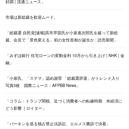
好調 | 流通ニュース」
市場は新総裁を歓迎ムード。
「総裁選 自民党[速報]高市早苗氏が小泉進次郎氏を破って新総
裁、会見で「景色変える」初の女性首相が誕生か : 読売新聞」
「みずほ銀行 住宅ローンの変動金利 10月から引き上げ | NHK | 金
融」
「小泉氏、「ステマ」認め謝罪 「総裁選辞退」がトレンド入り
写真5枚 国際ニュース：AFPBB News」
「コラム：トランプ関税、近づく消費者への転嫁時期 米経済に
どう影響 | ロイター」
「バーキンを巡る独占禁止法訴訟、エルメス勝訴で決着」