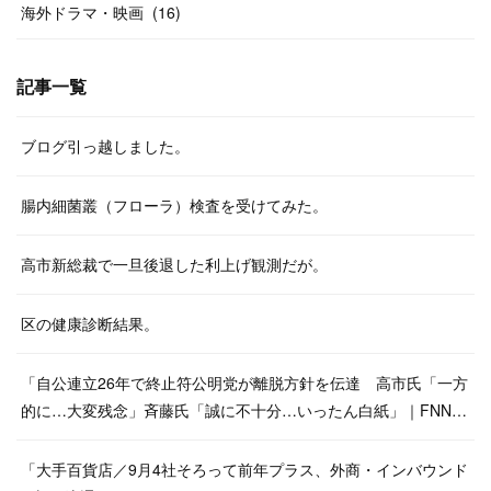
海外ドラマ・映画
(
16
)
記事一覧
ブログ引っ越しました。
腸内細菌叢（フローラ）検査を受けてみた。
高市新総裁で一旦後退した利上げ観測だが。
区の健康診断結果。
「自公連立26年で終止符公明党が離脱方針を伝達 高市氏「一方
的に…大変残念」斉藤氏「誠に不十分…いったん白紙」｜FNN…
「大手百貨店／9月4社そろって前年プラス、外商・インバウンド