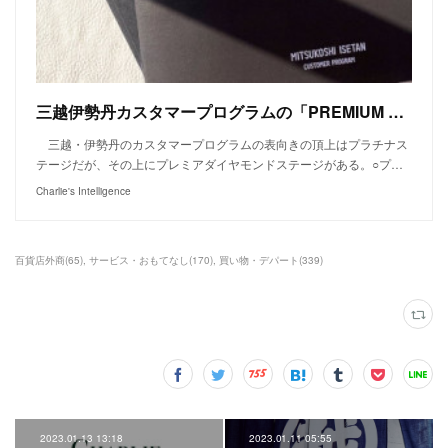
三越伊勢丹カスタマープログラムの「PREMIUM DIAMOND STAGE」
三越・伊勢丹のカスタマープログラムの表向きの頂上はプラチナス
テージだが、その上にプレミアダイヤモンドステージがある。○プ…
Charlie's Intelligence
百貨店外商
(
65
)
サービス・おもてなし
(
170
)
買い物・デパート
(
339
)
2023.01.13 13:18
2023.01.11 05:55