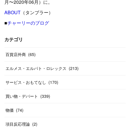
(
39
)
(
24
)
月〜2020年06月）に。
(
24
)
ABOUT
(
12
（タンブラー）
)
(
26
)
(
31
)
(
23
)
(
42
)
■
チャーリーのブログ
(
8
)
(
19
)
(
27
)
(
31
)
(
40
)
(
24
)
(
17
)
(
13
)
(
29
)
(
26
)
カテゴリ
(
55
)
(
33
)
(
12
)
(
14
)
(
24
)
(
20
)
(
38
)
百貨店外商
(
46
)
(
65
)
(
12
)
(
26
)
(
14
)
(
20
)
(
20
)
エルメス・エルパト・ロレックス
(
213
)
(
19
)
(
19
)
(
46
)
(
31
)
サービス・おもてなし
(
170
)
(
37
)
(
27
)
(
58
)
買い物・デパート
(
339
)
(
20
)
(
10
)
物価
(
74
)
(
40
)
項目反応理論
(
2
)