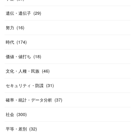
遺伝・遺伝子
(
29
)
努力
(
16
)
時代
(
174
)
価値・値打ち
(
18
)
文化・人種・民族
(
46
)
セキュリティ・防諜
(
31
)
確率・統計・データ分析
(
37
)
社会
(
300
)
平等・差別
(
32
)