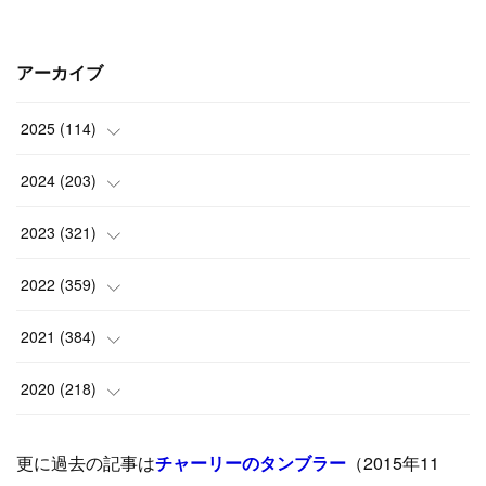
アーカイブ
2025
(
114
)
(
1
)
2024
(
203
)
(
8
)
(
24
)
2023
(
321
)
(
6
)
(
10
)
(
25
)
2022
(
359
)
(
9
)
(
18
)
(
17
)
(
42
)
2021
(
384
)
(
5
)
(
17
)
(
35
)
(
37
)
(
9
)
2020
(
218
)
(
9
)
(
29
)
(
23
)
(
34
)
(
21
)
(
29
)
更に過去の記事は
チャーリーのタンブラー
（2015年11
(
15
)
(
16
)
(
33
)
(
31
)