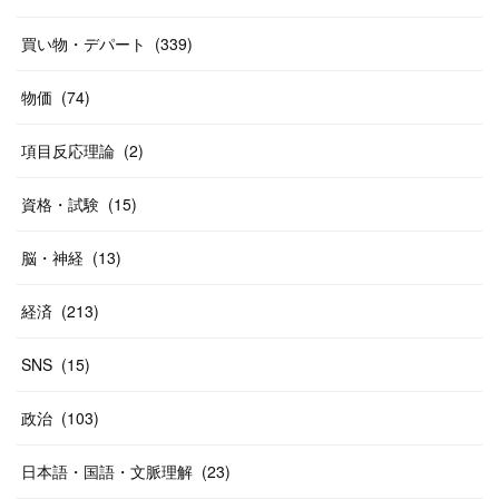
(
37
)
(
27
)
(
58
)
買い物・デパート
(
339
)
(
20
)
(
10
)
物価
(
74
)
(
40
)
項目反応理論
(
2
)
資格・試験
(
15
)
脳・神経
(
13
)
経済
(
213
)
SNS
(
15
)
政治
(
103
)
日本語・国語・文脈理解
(
23
)