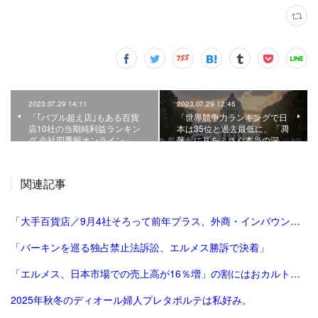
2023.07.29 14:11
2023.07.29 12:46
「｢バブル超え店｣もある百貨
「世界競争力ランキングで日
店10社の当期純利益ランキン
本は35位と過去最低に、「凋
グ 会社四季報オンライン」
落」に耳をふさぐ本当の深…
関連記事
「大手百貨店／9月4社そろって前年プラス、外商・インバウンド好調 | 流通ニュース」
「バーキンを巡る独占禁止法訴訟、エルメス勝訴で決着」
「エルメス、日本市場での売上高が16％増」の割にはおカルト系（笑）は減った気がする。
2025年秋冬のディオール婦人プレタポルテは私好み。