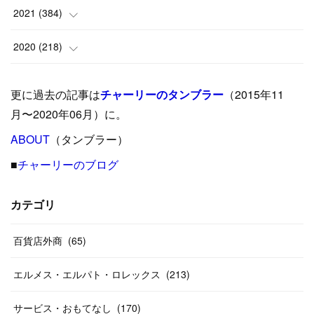
(
9
)
(
18
)
(
17
)
(
42
)
2021
(
384
)
(
5
)
(
17
)
(
35
)
(
37
)
(
9
)
2020
(
218
)
(
9
)
(
29
)
(
23
)
(
34
)
(
21
)
(
29
)
更に過去の記事は
チャーリーのタンブラー
（2015年11
(
15
)
(
16
)
(
33
)
(
31
)
(
39
)
(
24
)
月〜2020年06月）に。
(
24
)
ABOUT
(
12
（タンブラー）
)
(
26
)
(
31
)
(
23
)
(
42
)
■
チャーリーのブログ
(
8
)
(
19
)
(
27
)
(
31
)
(
40
)
(
24
)
(
17
)
(
13
)
(
29
)
(
26
)
カテゴリ
(
55
)
(
33
)
(
12
)
(
14
)
(
24
)
(
20
)
(
38
)
百貨店外商
(
46
)
(
65
)
(
12
)
(
26
)
(
14
)
(
20
)
(
20
)
エルメス・エルパト・ロレックス
(
213
)
(
19
)
(
19
)
(
46
)
(
31
)
サービス・おもてなし
(
170
)