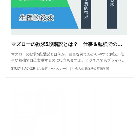
マズローの欲求5段階説とは？ 仕事＆勉強での活用例を徹底解説！ - STUDY HACKER（スタディーハッカー）｜社会人の勉強法＆英語学習
マズローの欲求5段階説とは何か、豊富な例でわかりやすく解説。仕
事や勉強で自己実現するのに役立ちますよ。ビジネスでもプライベ…
STUDY HACKER（スタディーハッカー）｜社会人の勉強法＆英語学習