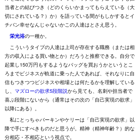
当者との結びつき（どのくらいかまってもらえている（大
切にされている？）か）を語っている間がもしかするとイ
チバン幸せなんじゃないかこの人達はとさえ思う。
栄光浴
の一種か。
こういうタイプの人達は上司が存在する職務（または相
方の収入による買い物とか）だろうと推察できる。自分で
起業し150万円もするようなバッグを買おうかというとこ
ろまでビジネスが軌道に乗った人であれば、それなりに自
信もつきつつビジネスや相場とは何たるかを理解している
し、
マズローの欲求5段階説
から見ても、名刺や担当者で
喜ぶ段階にないから（通常はその次の「自己実現の欲求」
以降にある）。
私にとっちゃバーキンやケリーは「自己実現の欲求」以
降で手にすべきものだと思うが。精神（精神年齢？）的な
分相応・不相応という視点で。