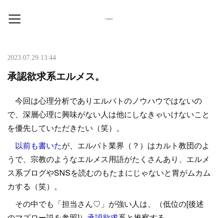
2023.07.29 13:44
承認欲求系エルメス。
今回は心理分析でありエルパトのノウハウではないの
で、深層心理に興味がない人は他にしなきゃいけないこと
を優先していただきたい（笑）。
以前も書いた
が、エルパト業界（？）はカルト教団のよ
うで、宗教のようなエルメス用語がたくさんあり、エルメ
ス系ブログやSNSを読むのもたまにじゃないと胃がムカム
カする（笑）。
その中でも「担当さん♡」が強い人は、（低位の[後述
のマズロー説を参照]）
承認欲求
系と推察する。