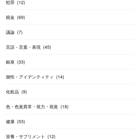
犯罪
(
12
)
税金
(
69
)
議論
(
7
)
言語・言葉・表現
(
45
)
銀座
(
33
)
個性・アイデンティティ
(
14
)
化粧品
(
9
)
色・色覚異常・視力・視覚
(
18
)
健康
(
53
)
栄養・サプリメント
(
12
)