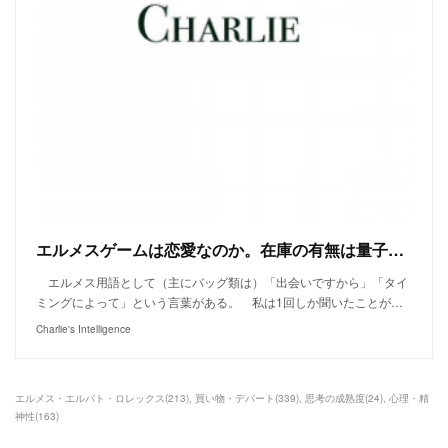
エルメスゲームは恋愛なのか。在庫の有無は量子的なのか。
エルメス用語として（主にバッグ類は）「出会いですから」「タイ
ミングによって」という言葉がある。 私は1回しか聞いたことが…
Charlie's Intelligence
エルメス・エルパト・ロレックス
(
213
)
買い物・デパート
(
339
)
思考の成熟度
(
24
)
心理・精
神性
(
163
)