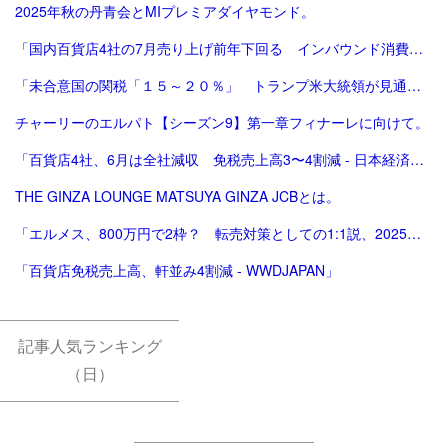
2025年秋の丹青会とMIプレミアダイヤモンド。
「国内百貨店4社の7月売り上げ前年下回る インバウンド消費減で | ロイター」
「未合意国の関税「１５～２０％」 トランプ米大統領が見通し：時事ドットコム」
チャーリーのエルパト【シーズン9】第一章フィナーレに向けて。
「百貨店4社、6月は全社減収 免税売上高3〜4割減 - 日本経済新聞」
THE GINZA LOUNGE MATSUYA GINZA JCBとは。
「エルメス、800万円で2枠？ 転売対策としての1:1説、2025年版。ほぼ完結（？）編。」
「百貨店免税売上高、軒並み4割減 - WWDJAPAN」
記事人気ランキング
（日）