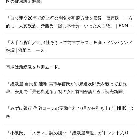
区の健康診断結果。
「自公連立26年で終止符公明党が離脱方針を伝達 高市氏「一方
的に…大変残念」斉藤氏「誠に不十分…いったん白紙」｜FNN…
「大手百貨店／9月4社そろって前年プラス、外商・インバウンド
好調 | 流通ニュース」
市場は新総裁を歓迎ムード。
「総裁選 自民党[速報]高市早苗氏が小泉進次郎氏を破って新総
裁、会見で「景色変える」初の女性首相が誕生か : 読売新聞」
「みずほ銀行 住宅ローンの変動金利 10月から引き上げ | NHK | 金
融」
「小泉氏、「ステマ」認め謝罪 「総裁選辞退」がトレンド入り