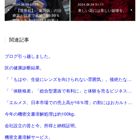
2024.06.09 01:35
2024.06.04 01:11
「【世界初】「歯周病」の治
美しい花には美しい旋律を。
療器が日本で承認 99.99％
殺菌！？ お値段は？効果は…
関連記事
ブログ引っ越しました。
区の健康診断結果。
「「もはや、生徒にレンズを向けられない雰囲気」。後絶たない教員による盗撮、現場に波紋――運動会や修学旅行控え、先生が萎縮するワケ | 鹿児島のニュース | 南日本新聞デジタル」
「「体験格差」「総合型選抜で有利に」と体験を売るビジネスは”不安商法なのでは”という指摘の増加 #エキスパートトピ（杉浦由美子） - エキスパート - Yahoo!ニュース」
「エルメス、日本市場での売上高が16％増」の割にはおカルト系（笑）は減った気がする。
今年の機密文書溶解処理は約100kg。
会社設立の昔と今。所得と納税証明。
機密文書溶解サービス。