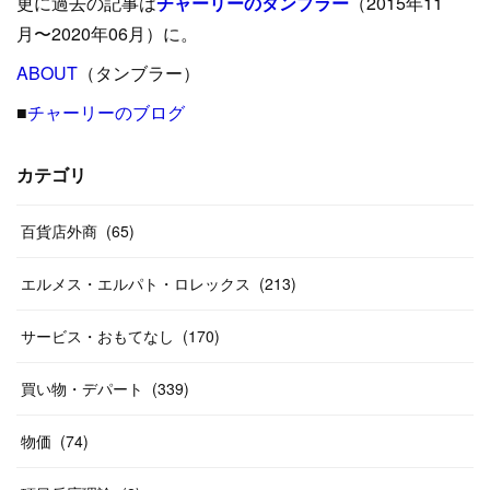
更に過去の記事は
チャーリーのタンブラー
（2015年11
(
15
)
(
16
)
(
33
)
(
31
)
(
39
)
(
24
)
月〜2020年06月）に。
(
24
)
ABOUT
(
12
（タンブラー）
)
(
26
)
(
31
)
(
23
)
(
42
)
■
チャーリーのブログ
(
8
)
(
19
)
(
27
)
(
31
)
(
40
)
(
24
)
(
17
)
(
13
)
(
29
)
(
26
)
カテゴリ
(
55
)
(
33
)
(
12
)
(
14
)
(
24
)
(
20
)
(
38
)
百貨店外商
(
46
)
(
65
)
(
12
)
(
26
)
(
14
)
(
20
)
(
20
)
エルメス・エルパト・ロレックス
(
213
)
(
19
)
(
19
)
(
46
)
(
31
)
サービス・おもてなし
(
170
)
(
37
)
(
27
)
(
58
)
買い物・デパート
(
339
)
(
20
)
(
10
)
物価
(
74
)
(
40
)