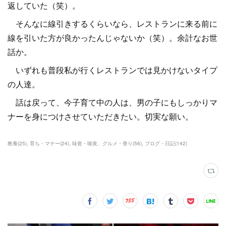
返していた（笑）。
そんなに線引きするくらいなら、レストランに来る前に
線を引いた方が良かったんじゃないか（笑）。余計なお世
話か。
いずれも普段私が行くレストランでは見かけないタイプ
の人達。
話は戻って、今子育て中の人は、男の子にもしっかりマ
ナーを身につけさせていただきたい。切実な願い。
教養
(
25
)
育ち・マナー
(
24
)
味覚・嗅覚、グルメ・香り
(
56
)
ブログ・日記
(
142
)