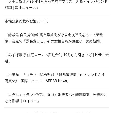
「大手百貨店／9月4社そろって前年プラス、外商・インバウンド
好調 | 流通ニュース」
市場は新総裁を歓迎ムード。
「総裁選 自民党[速報]高市早苗氏が小泉進次郎氏を破って新総
裁、会見で「景色変える」初の女性首相が誕生か : 読売新聞」
「みずほ銀行 住宅ローンの変動金利 10月から引き上げ | NHK | 金
融」
「小泉氏、「ステマ」認め謝罪 「総裁選辞退」がトレンド入り
写真5枚 国際ニュース：AFPBB News」
「コラム：トランプ関税、近づく消費者への転嫁時期 米経済に
どう影響 | ロイター」