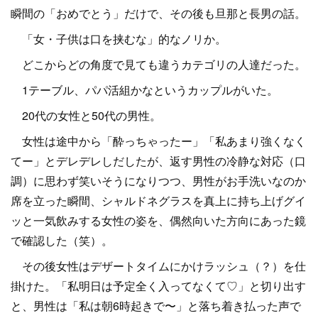
瞬間の「おめでとう」だけで、その後も旦那と長男の話。
「女・子供は口を挟むな」的なノリか。
どこからどの角度で見ても違うカテゴリの人達だった。
1テーブル、パパ活組かなというカップルがいた。
20代の女性と50代の男性。
女性は途中から「酔っちゃったー」「私あまり強くなく
てー」とデレデレしだしたが、返す男性の冷静な対応（口
調）に思わず笑いそうになりつつ、男性がお手洗いなのか
席を立った瞬間、シャルドネグラスを真上に持ち上げグイ
ッと一気飲みする女性の姿を、偶然向いた方向にあった鏡
で確認した（笑）。
その後女性はデザートタイムにかけラッシュ（？）を仕
掛けた。「私明日は予定全く入ってなくて♡」と切り出す
と、男性は「私は朝6時起きで〜」と落ち着き払った声で