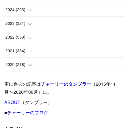
(
1
)
2024
(
203
)
(
8
)
(
24
)
2023
(
321
)
(
6
)
(
10
)
(
25
)
2022
(
359
)
(
9
)
(
18
)
(
17
)
(
42
)
2021
(
384
)
(
5
)
(
17
)
(
35
)
(
37
)
(
9
)
2020
(
218
)
(
9
)
(
29
)
(
23
)
(
34
)
(
21
)
(
29
)
更に過去の記事は
チャーリーのタンブラー
（2015年11
(
15
)
(
16
)
(
33
)
(
31
)
(
39
)
(
24
)
月〜2020年06月）に。
(
24
)
ABOUT
(
12
（タンブラー）
)
(
26
)
(
31
)
(
23
)
(
42
)
■
チャーリーのブログ
(
8
)
(
19
)
(
27
)
(
31
)
(
40
)
(
24
)
(
17
)