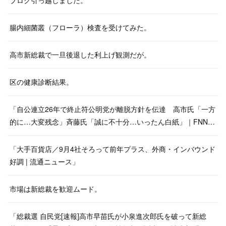
ブログ引っ越しました。
腸内細菌叢（フローラ）検査を受けてみた。
高市新総裁で一旦後退した利上げ観測だが。
区の健康診断結果。
「自公連立26年で終止符公明党が離脱方針を伝達 高市氏「一方
的に…大変残念」斉藤氏「誠に不十分…いったん白紙」｜FNN…
「大手百貨店／9月4社そろって前年プラス、外商・インバウンド
好調 | 流通ニュース」
市場は新総裁を歓迎ムード。
「総裁選 自民党[速報]高市早苗氏が小泉進次郎氏を破って新総