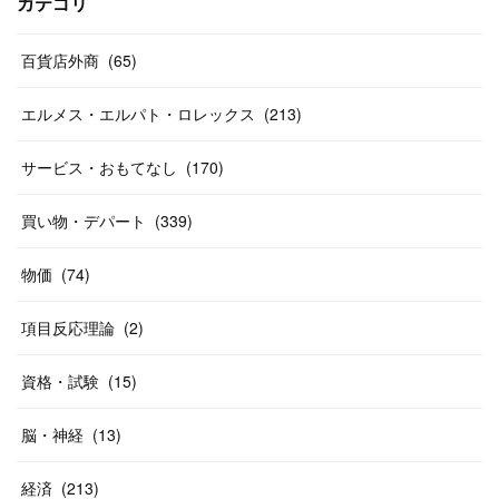
(
13
)
(
29
)
(
26
)
カテゴリ
(
55
)
(
33
)
(
12
)
(
14
)
(
24
)
(
20
)
(
38
)
百貨店外商
(
46
)
(
65
)
(
12
)
(
26
)
(
14
)
(
20
)
(
20
)
エルメス・エルパト・ロレックス
(
213
)
(
19
)
(
19
)
(
46
)
(
31
)
サービス・おもてなし
(
170
)
(
37
)
(
27
)
(
58
)
買い物・デパート
(
339
)
(
20
)
(
10
)
物価
(
74
)
(
40
)
項目反応理論
(
2
)
資格・試験
(
15
)
脳・神経
(
13
)
経済
(
213
)