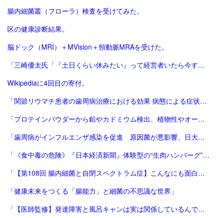
腸内細菌叢（フローラ）検査を受けてみた。
区の健康診断結果。
脳ドック（MRI）＋MVision＋頸動脈MRAを受けた。
「三崎優太氏「『土日くらい休みたい』って経営者いたら今すぐ会社畳んだ方がいい」痛烈指摘に反響 - 芸能 : 日刊スポーツ」
Wikipediaに4回目の寄付。
「関節リウマチ患者の歯周病治療における効果 病態による症状改善の差異と早期治療の重要性を発表 | サンスター株式会社のプレスリリース」
「プロテインパウダーから鉛やカドミウム検出、植物性やオーガニック製品は数倍の含有量 - CNN.co.jp」
「歯周病がインフルエンザ感染を促進 原因菌が悪影響、日大チーム確認：朝日新聞」
「《食中毒の危険》『日本経済新聞』体験型の“生肉ハンバーグ”記事が「危険すぎる」無断撮影・投稿に問われる倫理観 | 週刊女性PRIME」
「【第108回 腸内細菌と自閉スペクトラム症】こんなにも面白い医学の世界 からだのトリビア教えます｜プライマリケアと救急を中心とした総合誌：レジデントノートホームページへようこそ - 羊土社」
「健康未来をつくる「腸能力」と細菌の不思議な世界」
「【医師監修】発達障害と風呂キャンは実は関係しているんです！ - 新宿ペリカンこころクリニック【心療内科/精神科】」