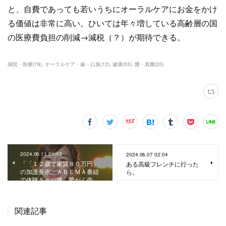
と、自費であっても若いうちにオーラルケアにお金をかけ
る価値は非常に高い。ひいては年々増している高齢層の国
の医療費負担の削減→減税（？）が期待できる。
病院・医療
(
78
)
オーラルケア・歯・口臭
(
12
)
健康
(
53
)
菌・真菌
(
20
)
2024.06.11 01:13
2024.06.07 02:04
「「１２歳で家賃８０万円」
ある高級フレンチに行った
の加護亜依、ＡＢＥＭＡ番組
ら。
で体験キャバ嬢 驚がく売…
関連記事