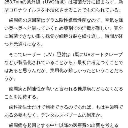
253.7nmの紫外線（UVC領域）は殺菌だけに留まらず、新
型コロナウイルスを不活化させることでも知られている。
歯周病の原因菌はグラム陰性嫌気性菌なので、空気を嫌
い奥へ奥へと潜っていくため薬剤での消毒が難しい。完全
に滅菌できない限り残党が細胞分裂を繰り返し、時間が経
つと元通りになる。
そこでレーザー（UV）照射は（既にUVオートクレーブ
などが製品化されていることから）最初に考えつくことで
はあると思うんだが、実用化が難しかったということだろ
うか。
歯周病と関連性が高いと言われる糖尿病などもなくなる
ことを期待する。
歯科衛生士だけで施術できるのであれば、もはや歯科で
ある必要もなく、デンタルスパブームの到来か。
歯周病を起因とする中年以降の医療費の出費を考える