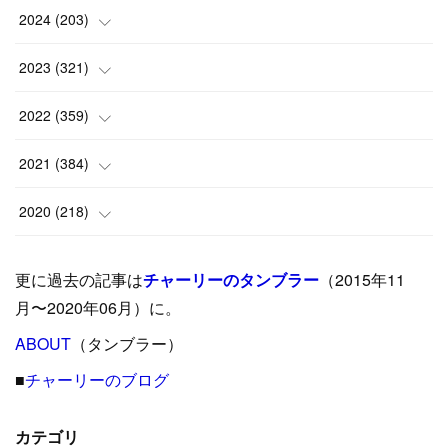
(
1
)
2024
(
203
)
(
8
)
(
24
)
2023
(
321
)
(
6
)
(
10
)
(
25
)
2022
(
359
)
(
9
)
(
18
)
(
17
)
(
42
)
2021
(
384
)
(
5
)
(
17
)
(
35
)
(
37
)
(
9
)
2020
(
218
)
(
9
)
(
29
)
(
23
)
(
34
)
(
21
)
(
29
)
更に過去の記事は
チャーリーのタンブラー
（2015年11
(
15
)
(
16
)
(
33
)
(
31
)
(
39
)
(
24
)
月〜2020年06月）に。
(
24
)
ABOUT
(
12
（タンブラー）
)
(
26
)
(
31
)
(
23
)
(
42
)
■
チャーリーのブログ
(
8
)
(
19
)
(
27
)
(
31
)
(
40
)
(
24
)
(
17
)
(
13
)
(
29
)
(
26
)
カテゴリ
(
55
)
(
33
)