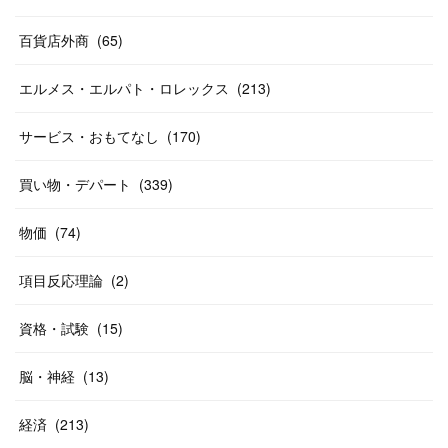
(
12
)
(
14
)
(
24
)
(
20
)
(
38
)
百貨店外商
(
46
)
(
65
)
(
12
)
(
26
)
(
14
)
(
20
)
(
20
)
エルメス・エルパト・ロレックス
(
213
)
(
19
)
(
19
)
(
46
)
(
31
)
サービス・おもてなし
(
170
)
(
37
)
(
27
)
(
58
)
買い物・デパート
(
339
)
(
20
)
(
10
)
物価
(
74
)
(
40
)
項目反応理論
(
2
)
資格・試験
(
15
)
脳・神経
(
13
)
経済
(
213
)