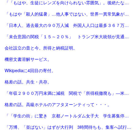
「「もはや、生徒にレンズを向けられない雰囲気」。後絶たない教員による盗撮、現場に波紋――運動会や修学旅行控え、先生が萎縮するワケ | 鹿児島のニュース | 南日本新聞デジタル」
「もはや「殺人的猛暑」…他人事ではない、世界一異常気象が発生する国とは？ | ニュースな本 | ダイヤモンド・オンライン」
「日本人、過去最大の９０万人減 外国人人口は最多３６７万人―総務省：時事ドットコム」
「未合意国の関税「１５～２０％」 トランプ米大統領が見通し：時事ドットコム」
会社設立の昔と今。所得と納税証明。
機密文書溶解サービス。
Wikipediaに4回目の寄付。
格差の話。共生・共存。
「年収２９００万円未満に減税 関税で「所得税撤廃も」―米大統領：時事ドットコム」
格差の話。高級ホテルのアフタヌーンティって・・・。
「「学生の街」に驚き 京都ノートルダム女子大 学生募集停止へ [京都府]：朝日新聞」
「万博、「並ばない」はずが大行列 3時間待ちも、集客へ試行錯誤 ｜ 共同通信」