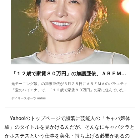
「１２歳で家賃８０万円」の加護亜依、ＡＢＥＭＡ番組で体験キャバ嬢 驚がく売り上げたたき出す/デイリースポーツ online
元モーニング娘。の加護亜依が５月２８日にＡＢＥＭＡのバラエティ
「愛のハイエナ」で、「１２歳で家賃８０万円」の家に住んでいた…
デイリースポーツ online
Yahoo!のトップページで頻繁に芸能人の「キャバ嬢体
験」のタイトルを見かけるんだが、そんなにキャバクラと
かホステスという仕事を美化・持ち上げる必要があるの