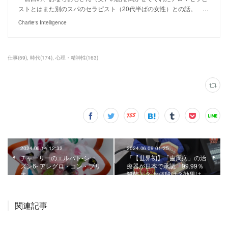
ストとはまた別のスパのセラピスト（20代半ばの女性）との話。 …
Charlie's Intelligence
仕事
(
59
)
時代
(
174
)
心理・精神性
(
163
)
2024.06.14 12:32
2024.06.09 01:35
チャーリーのエルパト-シー
「【世界初】「歯周病」の治
ズン6- アレグロ・コン・ブリ
療器が日本で承認 99.99％
オ
殺菌！？ お値段は？効果は…
関連記事