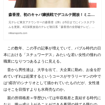
森香澄、初のキャバ嬢挑戦でデコルテ開放！ミニスカドレス姿に「通っちゃうかも」「経験者？」 - 芸能 : 日刊スポーツ
元テレビ東京アナウンサーの森香澄（28）が5日までにインスタグラ
ムを更新。4日深夜放送のテレビ朝日系「森香澄の全部嘘テレビ」…
nikkansports.com
この数年、この手の記事が増えていて、バブル時代の日
本における「スチュワーデス」みたいな若い女性の憧れの
職業になりつつあるように見える。
昔から男性達は、大学を出て、大企業に勤め、お金を貯
めていずれは起業するというコースがサラリーマンの中で
は“成功”のシナリオとして描かれていたものだが、女性達
はそこを目指すよりも水商売なのか。
親の所得格差＝学歴ひいては年収格差と直結する時代に
なり、唯一成り上がることができる希望の持てる職なの