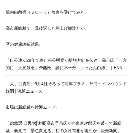
腸内細菌叢（フローラ）検査を受けてみた。
高市新総裁で一旦後退した利上げ観測だが。
区の健康診断結果。
「自公連立26年で終止符公明党が離脱方針を伝達 高市氏「一方
的に…大変残念」斉藤氏「誠に不十分…いったん白紙」｜FNN…
「大手百貨店／9月4社そろって前年プラス、外商・インバウンド
好調 | 流通ニュース」
市場は新総裁を歓迎ムード。
「総裁選 自民党[速報]高市早苗氏が小泉進次郎氏を破って新総
裁、会見で「景色変える」初の女性首相が誕生か : 読売新聞」