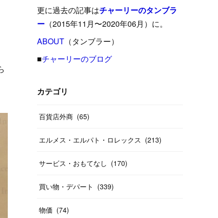
(
15
)
(
16
)
(
33
)
(
31
)
(
39
)
(
24
)
更に過去の記事は
チャーリーのタンブラ
(
24
)
(
12
)
(
26
)
ー
（2015年11月〜2020年06月）に。
(
31
)
(
23
)
(
42
)
(
8
)
(
19
)
(
27
)
(
31
)
ABOUT
(
40
（タンブラー）
)
(
24
)
(
17
)
(
13
)
(
29
)
(
26
)
(
55
)
■
チャーリーのブログ
(
33
)
ら
(
12
)
(
14
)
(
24
)
(
20
)
(
38
)
(
46
)
(
12
)
(
26
)
(
14
)
(
20
)
(
20
)
カテゴリ
(
19
)
(
19
)
(
46
)
(
31
)
百貨店外商
(
65
)
(
37
)
(
27
)
(
58
)
エルメス・エルパト・ロレックス
(
213
)
(
20
)
(
10
)
(
40
)
サービス・おもてなし
(
170
)
買い物・デパート
(
339
)
物価
(
74
)