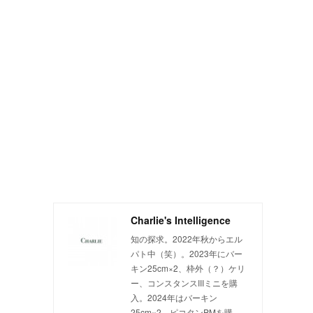
Charlie's Intelligence
知の探求。2022年秋からエル
パト中（笑）。2023年にバー
キン25cm×2、枠外（？）ケリ
ー、コンスタンスIIIミニを購
入。2024年はバーキン
き
25cm×2、ピコタンPMを購