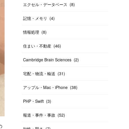
エクセル・データベース
(
8
)
記憶・メモリ
(
4
)
情報処理
(
8
)
住まい・不動産
(
46
)
Cambridge Brain Sciences
(
2
)
宅配・物流・輸送
(
31
)
アップル・Mac・iPhone
(
38
)
PHP・Swift
(
3
)
報道・事件・事故
(
52
)
の
知性・賢さ
(
7
)