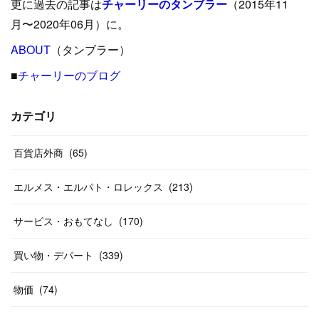
更に過去の記事は
チャーリーのタンブラー
（2015年11
(
15
)
(
16
)
(
33
)
(
31
)
(
39
)
(
24
)
月〜2020年06月）に。
(
24
)
ABOUT
(
12
（タンブラー）
)
(
26
)
(
31
)
(
23
)
(
42
)
■
チャーリーのブログ
(
8
)
(
19
)
(
27
)
(
31
)
(
40
)
(
24
)
(
17
)
(
13
)
(
29
)
(
26
)
カテゴリ
(
55
)
(
33
)
(
12
)
(
14
)
(
24
)
(
20
)
(
38
)
百貨店外商
(
46
)
(
65
)
(
12
)
(
26
)
(
14
)
(
20
)
(
20
)
エルメス・エルパト・ロレックス
(
213
)
(
19
)
(
19
)
(
46
)
(
31
)
サービス・おもてなし
(
170
)
(
37
)
(
27
)
(
58
)
買い物・デパート
(
339
)
(
20
)
(
10
)
物価
(
74
)
(
40
)