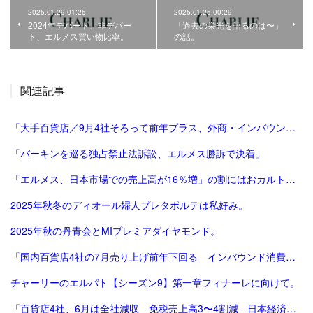
2025.01.29 01:25
2025.01.25 00:29
2024年デパート、非デパー
「過去の栄光を語るのは〜」
ト、エルメス買い物比率。
の話。
関連記事
「大手百貨店／9月4社そろって前年プラス、外商・インバウンド好調 | 流通ニュース」
「バーキンを巡る独占禁止法訴訟、エルメス勝訴で決着」
「エルメス、日本市場での売上高が16％増」の割にはおカルト系（笑）は減った気がする。
2025年秋冬のディオール婦人プレタポルテは私好み。
2025年秋の丹青会とMIプレミアダイヤモンド。
「国内百貨店4社の7月売り上げ前年下回る インバウンド消費減で | ロイター」
チャーリーのエルパト【シーズン9】第一章フィナーレに向けて。
「百貨店4社、6月は全社減収 免税売上高3〜4割減 - 日本経済新聞」