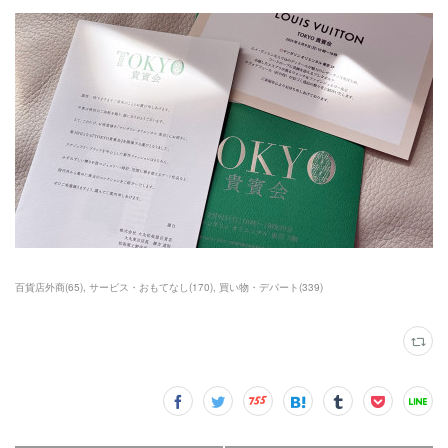
百貨店外商
(
65
)
サービス・おもてなし
(
170
)
買い物・デパート
(
339
)