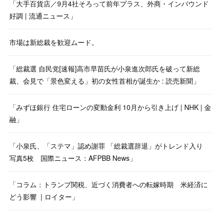
「大手百貨店／9月4社そろって前年プラス、外商・インバウンド
好調 | 流通ニュース」
市場は新総裁を歓迎ムード。
「総裁選 自民党[速報]高市早苗氏が小泉進次郎氏を破って新総
裁、会見で「景色変える」初の女性首相が誕生か : 読売新聞」
「みずほ銀行 住宅ローンの変動金利 10月から引き上げ | NHK | 金
融」
「小泉氏、「ステマ」認め謝罪 「総裁選辞退」がトレンド入り
写真5枚 国際ニュース：AFPBB News」
「コラム：トランプ関税、近づく消費者への転嫁時期 米経済に
どう影響 | ロイター」