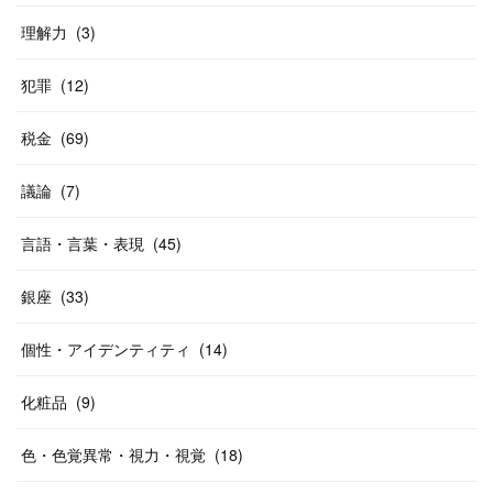
理解力
(
3
)
犯罪
(
12
)
税金
(
69
)
議論
(
7
)
言語・言葉・表現
(
45
)
銀座
(
33
)
個性・アイデンティティ
(
14
)
化粧品
(
9
)
色・色覚異常・視力・視覚
(
18
)