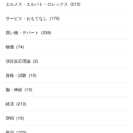
(
12
)
(
26
)
(
14
)
(
20
)
(
20
)
エルメス・エルパト・ロレックス
(
213
)
(
19
)
(
19
)
(
46
)
(
31
)
サービス・おもてなし
(
170
)
(
37
)
(
27
)
(
58
)
買い物・デパート
(
339
)
(
20
)
(
10
)
物価
(
74
)
(
40
)
項目反応理論
(
2
)
資格・試験
(
15
)
脳・神経
(
13
)
経済
(
213
)
SNS
(
15
)
政治
(
103
)