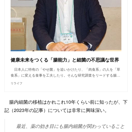
健康未来をつくる「腸能力」と細菌の不思議な世界
日本人に特有の「やせ菌」を追いかけたり、「肉食系」の人を「草
食系」に変える食事を工夫したり。そんな研究調査をリードする腸…
リライフ
腸内細菌の移植はかれこれ10年くらい前に知ったが、下
記（2023年の記事）については非常に興味深い。
最近、薬の効き目にも腸内細菌が関わっていること