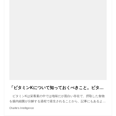
「ビタミンKについて知っておくべきこと。ビタミンDとあわせて摂るべき理由や意識したい食品も | Vogue Japan」
ビタミンKは栄養素の中では地味だが面白い存在で、摂取した食物
を腸内細菌が分解する過程で産生されることから、記事にもあるよ…
Charlie's Intelligence