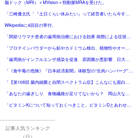
脳ドック（MRI）＋MVision＋頸動脈MRAを受けた。
「三崎優太氏「『土日くらい休みたい』って経営者いたら今すぐ会社畳んだ方がいい」痛烈指摘に反響 - 芸能 : 日刊スポーツ」
Wikipediaに4回目の寄付。
「関節リウマチ患者の歯周病治療における効果 病態による症状改善の差異と早期治療の重要性を発表 | サンスター株式会社のプレスリリース」
「プロテインパウダーから鉛やカドミウム検出、植物性やオーガニック製品は数倍の含有量 - CNN.co.jp」
「歯周病がインフルエンザ感染を促進 原因菌が悪影響、日大チーム確認：朝日新聞」
「《食中毒の危険》『日本経済新聞』体験型の“生肉ハンバーグ”記事が「危険すぎる」無断撮影・投稿に問われる倫理観 | 週刊女性PRIME」
「【第108回 腸内細菌と自閉スペクトラム症】こんなにも面白い医学の世界 からだのトリビア教えます｜プライマリケアと救急を中心とした総合誌：レジデントノートホームページへようこそ - 羊土社」
「あなたの歯ぎしり 食物繊維が足りてないから？ 岡山大など関連研究 [岡山県]：朝日新聞」
「ビタミンKについて知っておくべきこと。ビタミンDとあわせて摂るべき理由や意識したい食品も | Vogue Japan」
記事人気ランキング
（日）