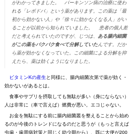
がわかってきました。
パーキンソン病の治療に使わ
れる「レボドバ」という薬があります。この薬は「最
初から効かない人」や「徐々に効かなくなる人」がい
ることが以前から知られていました。
患者の個人差
だと考えられていたのですが、じつは、
ある腸内細菌
がこの薬をバクバク食べて分解していた
んです。だか
ら薬が効かなくなっていた。この細菌による分解を抑
えたら、薬は効くようになりました。
ビタミンKの産生
と同様に、腸内細菌次第で薬が効く・
効かないがあるとは。
食事やサプリを摂取しても無駄が多い（身にならない）
人は非常に（車で言えば）燃費が悪い。エコじゃない。
お金を無駄にする前に腸内細菌叢を整えることから始め
るのが今後のトレンドになるのだと思うが（もっと言えば
虫歯・歯周病対策と同じく幼少期から）、既に大便が200