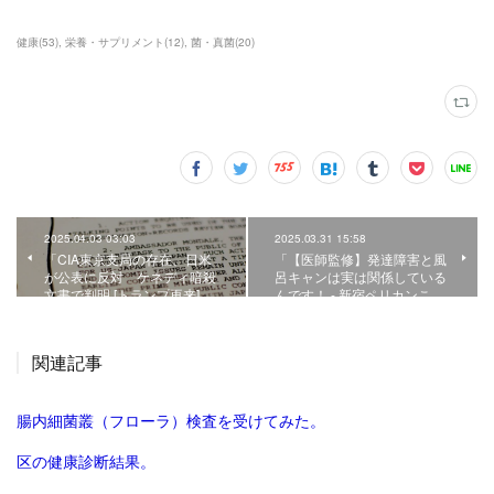
健康
(
53
)
栄養・サプリメント
(
12
)
菌・真菌
(
20
)
2025.04.03 03:03
2025.03.31 15:58
「CIA東京支局の存在、日米
「【医師監修】発達障害と風
が公表に反対 ケネディ暗殺
呂キャンは実は関係している
文書で判明 [トランプ再来]…
んです！ - 新宿ペリカンこ…
関連記事
腸内細菌叢（フローラ）検査を受けてみた。
区の健康診断結果。