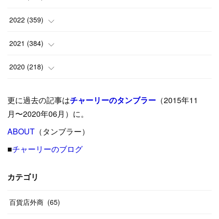
(
6
)
(
10
)
(
25
)
2022
(
359
)
(
9
)
(
18
)
(
17
)
(
42
)
2021
(
384
)
(
5
)
(
17
)
(
35
)
(
37
)
(
9
)
2020
(
218
)
(
9
)
(
29
)
(
23
)
(
34
)
(
21
)
(
29
)
更に過去の記事は
チャーリーのタンブラー
（2015年11
(
15
)
(
16
)
(
33
)
(
31
)
(
39
)
(
24
)
月〜2020年06月）に。
(
24
)
ABOUT
(
12
（タンブラー）
)
(
26
)
(
31
)
(
23
)
(
42
)
■
チャーリーのブログ
(
8
)
(
19
)
(
27
)
(
31
)
(
40
)
(
24
)
(
17
)
(
13
)
(
29
)
(
26
)
カテゴリ
(
55
)
(
33
)
(
12
)
(
14
)
(
24
)
(
20
)
(
38
)
百貨店外商
(
46
)
(
65
)