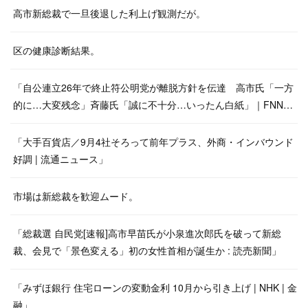
高市新総裁で一旦後退した利上げ観測だが。
区の健康診断結果。
「自公連立26年で終止符公明党が離脱方針を伝達 高市氏「一方
的に…大変残念」斉藤氏「誠に不十分…いったん白紙」｜FNN…
「大手百貨店／9月4社そろって前年プラス、外商・インバウンド
好調 | 流通ニュース」
市場は新総裁を歓迎ムード。
「総裁選 自民党[速報]高市早苗氏が小泉進次郎氏を破って新総
裁、会見で「景色変える」初の女性首相が誕生か : 読売新聞」
「みずほ銀行 住宅ローンの変動金利 10月から引き上げ | NHK | 金
融」