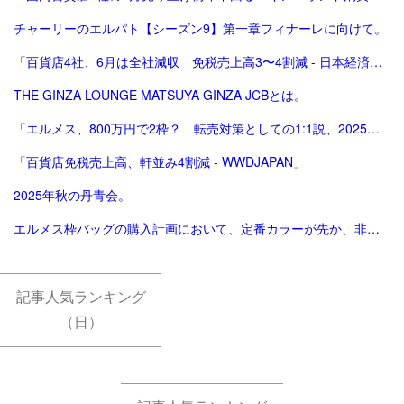
チャーリーのエルパト【シーズン9】第一章フィナーレに向けて。
「百貨店4社、6月は全社減収 免税売上高3〜4割減 - 日本経済新聞」
THE GINZA LOUNGE MATSUYA GINZA JCBとは。
「エルメス、800万円で2枠？ 転売対策としての1:1説、2025年版。ほぼ完結（？）編。」
「百貨店免税売上高、軒並み4割減 - WWDJAPAN」
2025年秋の丹青会。
エルメス枠バッグの購入計画において、定番カラーが先か、非定番カラーが先か。
記事人気ランキング
（日）