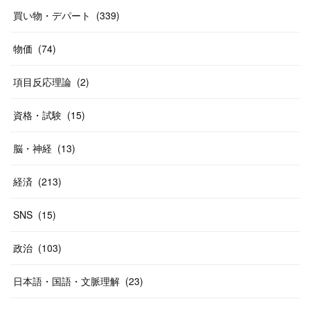
(
37
)
(
27
)
(
58
)
買い物・デパート
(
339
)
(
20
)
(
10
)
物価
(
74
)
(
40
)
項目反応理論
(
2
)
資格・試験
(
15
)
脳・神経
(
13
)
経済
(
213
)
SNS
(
15
)
政治
(
103
)
日本語・国語・文脈理解
(
23
)