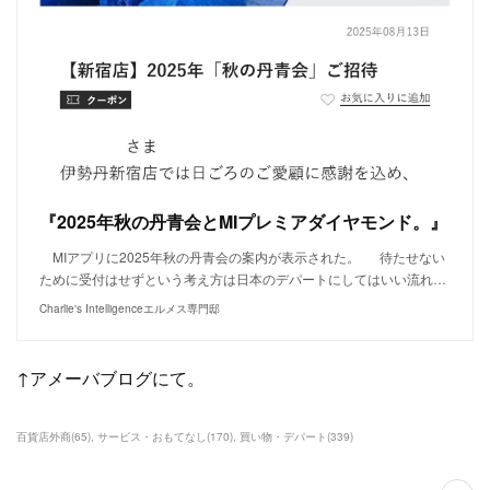
『2025年秋の丹青会とMIプレミアダイヤモンド。』
MIアプリに2025年秋の丹青会の案内が表示された。 待たせない
ために受付はせずという考え方は日本のデパートにしてはいい流れ…
Charlie's Intelligenceエルメス専門邸
↑アメーバブログにて。
百貨店外商
(
65
)
サービス・おもてなし
(
170
)
買い物・デパート
(
339
)