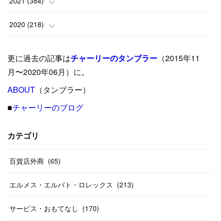
(
42
)
2021
(
384
)
(
5
)
(
17
)
(
35
)
(
37
)
(
9
)
2020
(
218
)
(
9
)
(
29
)
(
23
)
(
34
)
(
21
)
(
29
)
更に過去の記事は
チャーリーのタンブラー
（2015年11
(
15
)
(
16
)
(
33
)
(
31
)
(
39
)
(
24
)
月〜2020年06月）に。
(
24
)
ABOUT
(
12
（タンブラー）
)
(
26
)
(
31
)
(
23
)
(
42
)
■
チャーリーのブログ
(
8
)
(
19
)
(
27
)
(
31
)
(
40
)
(
24
)
(
17
)
(
13
)
(
29
)
(
26
)
カテゴリ
(
55
)
(
33
)
(
12
)
(
14
)
(
24
)
(
20
)
(
38
)
百貨店外商
(
46
)
(
65
)
(
12
)
(
26
)
(
14
)
(
20
)
(
20
)
エルメス・エルパト・ロレックス
(
213
)
(
19
)
(
19
)
(
46
)
(
31
)
サービス・おもてなし
(
170
)