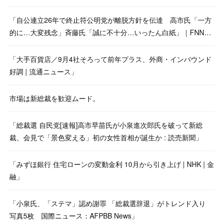
「自公連立26年で終止符公明党が離脱方針を伝達 高市氏「一方
的に…大変残念」斉藤氏「誠に不十分…いったん白紙」｜FNN…
「大手百貨店／9月4社そろって前年プラス、外商・インバウンド
好調 | 流通ニュース」
市場は新総裁を歓迎ムード。
「総裁選 自民党[速報]高市早苗氏が小泉進次郎氏を破って新総
裁、会見で「景色変える」初の女性首相が誕生か : 読売新聞」
「みずほ銀行 住宅ローンの変動金利 10月から引き上げ | NHK | 金
融」
「小泉氏、「ステマ」認め謝罪 「総裁選辞退」がトレンド入り
写真5枚 国際ニュース：AFPBB News」