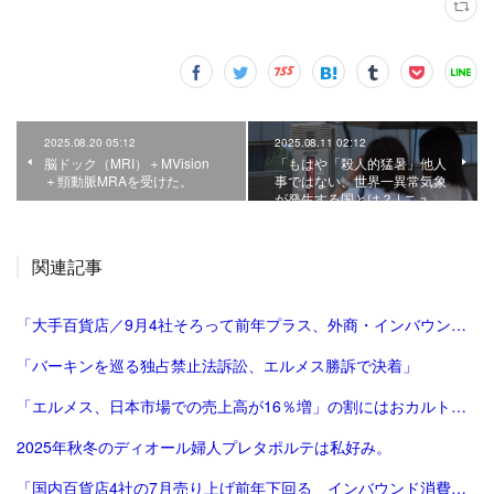
2025.08.20 05:12
2025.08.11 02:12
脳ドック（MRI）＋MVision
「もはや「殺人的猛暑」他人
＋頸動脈MRAを受けた。
事ではない、世界一異常気象
が発生する国とは？ | ニュ…
関連記事
「大手百貨店／9月4社そろって前年プラス、外商・インバウンド好調 | 流通ニュース」
「バーキンを巡る独占禁止法訴訟、エルメス勝訴で決着」
「エルメス、日本市場での売上高が16％増」の割にはおカルト系（笑）は減った気がする。
2025年秋冬のディオール婦人プレタポルテは私好み。
「国内百貨店4社の7月売り上げ前年下回る インバウンド消費減で | ロイター」