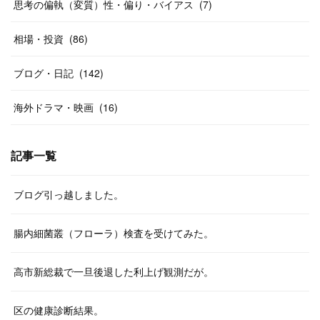
思考の偏執（変質）性・偏り・バイアス
(
7
)
相場・投資
(
86
)
ブログ・日記
(
142
)
海外ドラマ・映画
(
16
)
記事一覧
ブログ引っ越しました。
腸内細菌叢（フローラ）検査を受けてみた。
高市新総裁で一旦後退した利上げ観測だが。
区の健康診断結果。