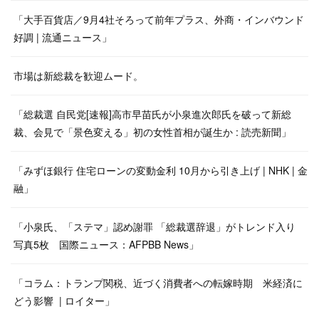
「大手百貨店／9月4社そろって前年プラス、外商・インバウンド
好調 | 流通ニュース」
市場は新総裁を歓迎ムード。
「総裁選 自民党[速報]高市早苗氏が小泉進次郎氏を破って新総
裁、会見で「景色変える」初の女性首相が誕生か : 読売新聞」
「みずほ銀行 住宅ローンの変動金利 10月から引き上げ | NHK | 金
融」
「小泉氏、「ステマ」認め謝罪 「総裁選辞退」がトレンド入り
写真5枚 国際ニュース：AFPBB News」
「コラム：トランプ関税、近づく消費者への転嫁時期 米経済に
どう影響 | ロイター」