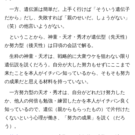
一方、遺伝派は簡単だ。上手く行けば「そういう遺伝子
だから」だし、失敗すれば「親のせいだ。しょうがない」
（笑）の他言いようがない。
ということから、神童・天才・秀才が遺伝型（先天性）
か努力型（後天性）は日頃の会話で解る。
生粋の神童・天才は、戦略的に大衆ウケを狙わない限り
遺伝説を説くだろう。自分が大した努力もせずにここまで
来たことを本人がイチバン知っているから、そもそも努力
の成果だと思える材料を持っていない。
一方努力型の天才・秀才は、自分がどれだけ努力した
か、他人の何倍も勉強・練習したかを本人がイチバン良く
知っているので、遺伝（親からもらったもの）で片付けた
くないという心理が働き、「努力の成果」を説く（だろ
う）。