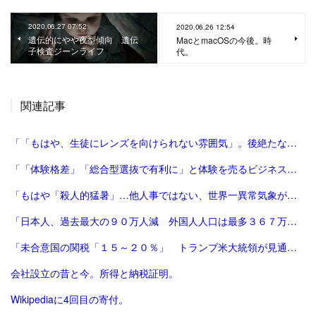
2020.06.27 07:52
2020.06.26 12:54
遺伝的にやや夜型傾向 遺伝
MacとmacOSの今後。時
子検査ジーンライフ
代。
関連記事
「「もはや、生徒にレンズを向けられない雰囲気」。後絶たない教員による盗撮、現場に波紋――運動会や修学旅行控え、先生が萎縮するワケ | 鹿児島のニュース | 南日本新聞デジタル」
「「体験格差」「総合型選抜で有利に」と体験を売るビジネスは”不安商法なのでは”という指摘の増加 #エキスパートトピ（杉浦由美子） - エキスパート - Yahoo!ニュース」
「もはや「殺人的猛暑」…他人事ではない、世界一異常気象が発生する国とは？ | ニュースな本 | ダイヤモンド・オンライン」
「日本人、過去最大の９０万人減 外国人人口は最多３６７万人―総務省：時事ドットコム」
「未合意国の関税「１５～２０％」 トランプ米大統領が見通し：時事ドットコム」
会社設立の昔と今。所得と納税証明。
Wikipediaに4回目の寄付。