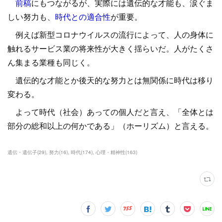
前稿
にもつながるが、実際には遺伝的な才能も、涙ぐま
しい努力も、
時代との適合性
が重要。
例えば新型コロナウイルスの流行によって、人の身体に
触れるサービス業の将来性が大きく揺らいだ。人がたくさ
ん集まる業種も同じく。
遺伝的な才能とか後天的な努力とは無関係に時代は移り
変わる。
よって時代（社会）あっての個人だと言え、「全体とは
部分の総和以上の何かである」（ホーリズム）と言える。
遺伝・遺伝子
(
29
)
努力
(
16
)
時代
(
174
)
心理・精神性
(
163
)