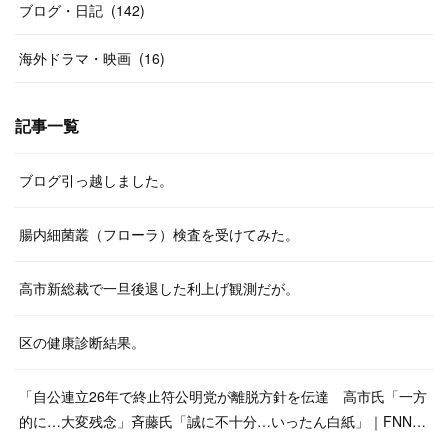
ブログ・日記
(
142
)
海外ドラマ・映画
(
16
)
記事一覧
ブログ引っ越しました。
腸内細菌叢（フローラ）検査を受けてみた。
高市新総裁で一旦後退した利上げ観測だが。
区の健康診断結果。
「自公連立26年で終止符公明党が離脱方針を伝達 高市氏「一方
的に…大変残念」斉藤氏「誠に不十分…いったん白紙」｜FNN…