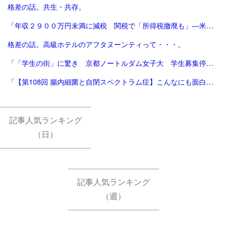
格差の話。共生・共存。
「年収２９００万円未満に減税 関税で「所得税撤廃も」―米大統領：時事ドットコム」
格差の話。高級ホテルのアフタヌーンティって・・・。
「「学生の街」に驚き 京都ノートルダム女子大 学生募集停止へ [京都府]：朝日新聞」
「【第108回 腸内細菌と自閉スペクトラム症】こんなにも面白い医学の世界 からだのトリビア教えます｜プライマリケアと救急を中心とした総合誌：レジデントノートホームページへようこそ - 羊土社」
記事人気ランキング
（日）
記事人気ランキング
（週）