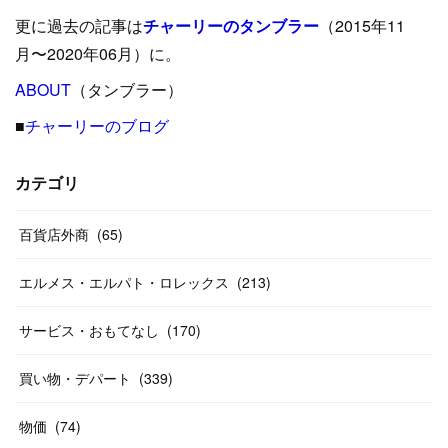
(
34
)
(
21
)
(
29
)
更に過去の記事は
チャーリーのタンブラー
（2015年11
(
15
)
(
16
)
(
33
)
(
31
)
(
39
)
(
24
)
月〜2020年06月）に。
(
24
)
ABOUT
(
12
（タンブラー）
)
(
26
)
(
31
)
(
23
)
(
42
)
■
チャーリーのブログ
(
8
)
(
19
)
(
27
)
(
31
)
(
40
)
(
24
)
(
17
)
(
13
)
(
29
)
(
26
)
カテゴリ
(
55
)
(
33
)
(
12
)
(
14
)
(
24
)
(
20
)
(
38
)
百貨店外商
(
46
)
(
65
)
(
12
)
(
26
)
(
14
)
(
20
)
(
20
)
エルメス・エルパト・ロレックス
(
213
)
(
19
)
(
19
)
(
46
)
(
31
)
サービス・おもてなし
(
170
)
(
37
)
(
27
)
(
58
)
買い物・デパート
(
339
)
(
20
)
(
10
)
物価
(
74
)