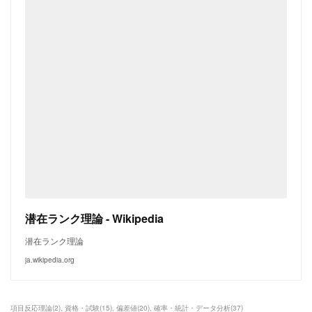
潜在ランク理論 - Wikipedia
潜在ランク理論
ja.wikipedia.org
項目反応理論
(
2
)
資格・試験
(
15
)
偏差値
(
20
)
確率・統計・データ分析
(
37
)