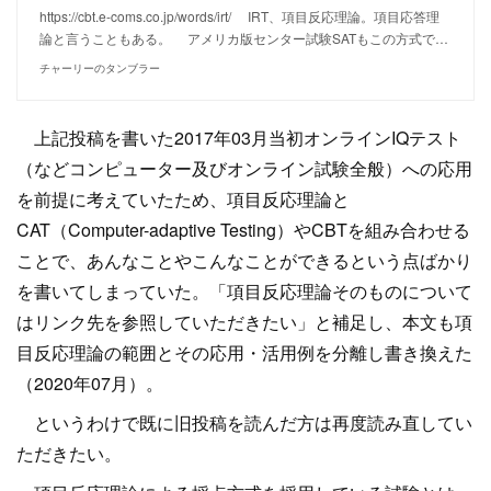
https://cbt.e-coms.co.jp/words/irt/ IRT、項目反応理論。項目応答理
論と言うこともある。 アメリカ版センター試験SATもこの方式で…
チャーリーのタンブラー
上記投稿を書いた2017年03月当初オンラインIQテスト
（などコンピューター及びオンライン試験全般）への応用
を前提に考えていたため、項目反応理論と
CAT（Computer-adaptive Testing）やCBTを組み合わせる
ことで、あんなことやこんなことができるという点ばかり
を書いてしまっていた。「項目反応理論そのものについて
はリンク先を参照していただきたい」と補足し、本文も項
目反応理論の範囲とその応用・活用例を分離し書き換えた
（2020年07月）。
というわけで既に旧投稿を読んだ方は再度読み直してい
ただきたい。