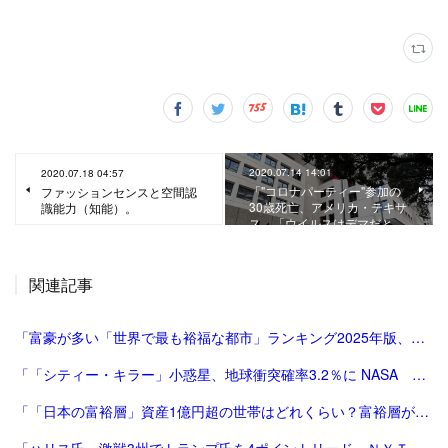
2020.07.14 14:01
2020.07.18 04:57
「"コロナパーティー"参加の
ファッションセンスと空間認
30歳死亡、アメリカ・テキサ
識能力（知能）。
ス。「ウイルスはデマだと.…
関連記事
「富豪が多い「世界で最も裕福な都市」ランキング2025年版、東京が2年連続3位 | Forbes JAPAN 公式サイト（フォーブス ジャパン）」
「「シティー・キラー」小惑星、地球衝突確率3.2％に NASA 写真1枚 国際ニュース：AFPBB News」
「「日本の富裕層」資産1億円超の世帯はどれくらい？富裕層が増える理由や年収1500万円以上の人の特徴も解説 富裕層が増え続ける背景には何がある？世帯年収1500万円以上「インカムリッチ」の特徴 | 」