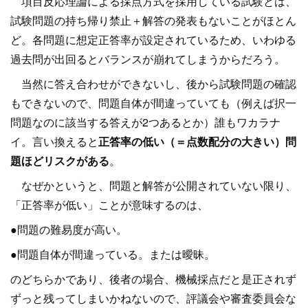
項目反応理論による採点方式を採用している試験とは、
試験問題の持ち帰り禁止＋解答の発表もないことがほとん
ど。各問題に想定正答率が設定されているため、いわゆる
過去問が出回るとバランスが崩れてしまうからだろう。
当然に答え合わせができないし、後から試験問題の確認
もできないので、問題自体が間違っていても（例えば択一
問題なのに該当する答えが2つあるとか）誰もワカラナ
イ。言い換えると
正答率の低い（＝点数配分の大きい）問
題ほどリスクがある
。
なぜかというと、問題と解答が公開されていない限り、
「正答率が低い」ことが意味するのは、
●問題の難易度が高い。
●問題自体が間違っている。または曖昧。
のどちらかであり、後者の場合、機械採点だと是正されず
ずっと残ってしまいかねないので、評議会や審査委員会な