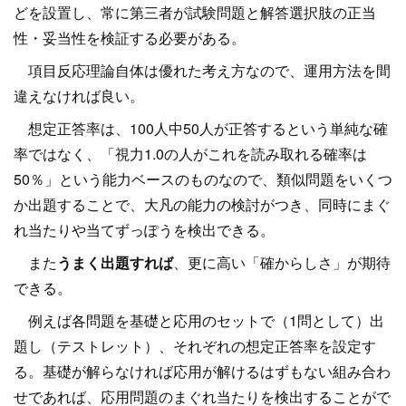
どを設置し、常に第三者が試験問題と解答選択肢の正当
性・妥当性を検証する必要がある。
項目反応理論自体は優れた考え方なので、運用方法を間
違えなければ良い。
想定正答率は、100人中50人が正答するという単純な確
率ではなく、「視力1.0の人がこれを読み取れる確率は
50％」という能力ベースのものなので、類似問題をいくつ
か出題することで、大凡の能力の検討がつき、同時にまぐ
れ当たりや当てずっぽうを検出できる。
また
うまく出題すれば
、更に高い「確からしさ」が期待
できる。
例えば各問題を基礎と応用のセットで（1問として）出
題し（テストレット）、それぞれの想定正答率を設定す
る。基礎が解らなければ応用が解けるはずもない組み合わ
せであれば、応用問題のまぐれ当たりを検出することがで