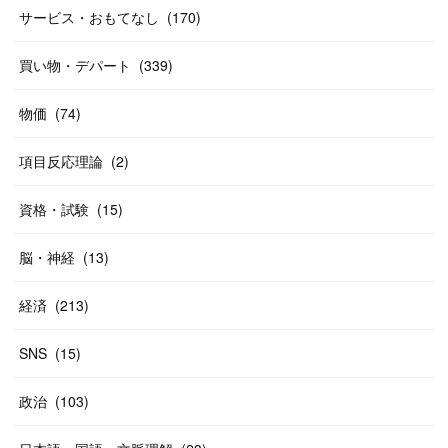
(
19
)
(
19
)
(
46
)
(
31
)
サービス・おもてなし
(
170
)
(
37
)
(
27
)
(
58
)
買い物・デパート
(
339
)
(
20
)
(
10
)
物価
(
74
)
(
40
)
項目反応理論
(
2
)
資格・試験
(
15
)
脳・神経
(
13
)
経済
(
213
)
SNS
(
15
)
政治
(
103
)