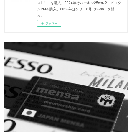
スIIIミニを購入。2024年はバーキン25cm×2、ピコタ
ンPMを購入。2025年はケリー2号（25cm）を購
入。
フォロー