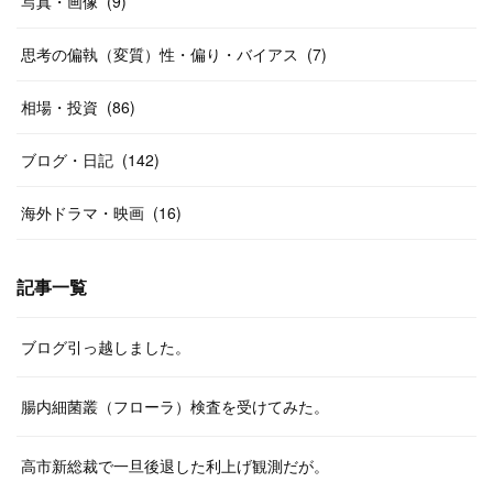
写真・画像
(
9
)
思考の偏執（変質）性・偏り・バイアス
(
7
)
相場・投資
(
86
)
ブログ・日記
(
142
)
海外ドラマ・映画
(
16
)
記事一覧
ブログ引っ越しました。
腸内細菌叢（フローラ）検査を受けてみた。
高市新総裁で一旦後退した利上げ観測だが。