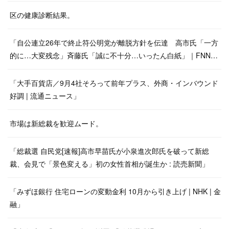
区の健康診断結果。
「自公連立26年で終止符公明党が離脱方針を伝達 高市氏「一方
的に…大変残念」斉藤氏「誠に不十分…いったん白紙」｜FNN…
「大手百貨店／9月4社そろって前年プラス、外商・インバウンド
好調 | 流通ニュース」
市場は新総裁を歓迎ムード。
「総裁選 自民党[速報]高市早苗氏が小泉進次郎氏を破って新総
裁、会見で「景色変える」初の女性首相が誕生か : 読売新聞」
「みずほ銀行 住宅ローンの変動金利 10月から引き上げ | NHK | 金
融」