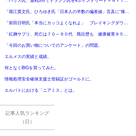
「ハリス氏、激戦3州でトランプ氏を4ポイントリード＝ＮＹＴ調査 | ロイター」
「堀江貴文氏、ひろゆき氏「日本人の半数の偏差値」言及に”痛烈解説”「適切でないというか馬鹿」 - 芸能 : 日刊スポーツ」
「前田日明氏「本当にカッコよくなれよ」 ブレイキングダウンオーディションに登場！選手たちに愛のある言葉― スポニチ Sponichi Annex 格闘技」
「紅麹サプリ、死亡は７０～９０代 既往歴も 健康被害９５人の症例も公表 - 産経ニュース」
「今回のお買い物についてのアンケート」の問題。
エルメスの実績と成績。
何となくBIGを買ってみた。
情報処理安全確保支援士登録証がゴールドに。
エルパトにおける「ニアミス」とは。
記事人気ランキング
（日）