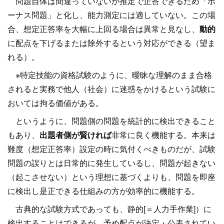
問題自体は間違っていないが推定で正答できるため「ボ
ーナス問題」と化し、能力測定には適していない。この場
合、想定正答率を大幅に上回る場合は異常と見なし、
動的
に配点を下げるまたは除外するという対応ができる（望ま
れる）。
※特定技能の資格試験のように、曖昧な理解のまま合格
されると実務で他人（社会）に迷惑をかけるという試験に
おいては拘る価値がある。
というように、問題側の問題を統計的に検出できること
もあり、
出題者側が賢ければ
非常に良く機能する。本来は
難度（想定正答率）設定の時に気付くべきものだが、試験
問題の誤りとは日常的に発生しているし、問題が起きない
（起こさせない）という理想に基づくよりも、問題を即座
に検出し是正できる仕組みの方が効率的に機能する。
古典的な試験方式であっても、静的[＝人力手作業]）に
検出することはできるが、予め配点が決定・公表されてい