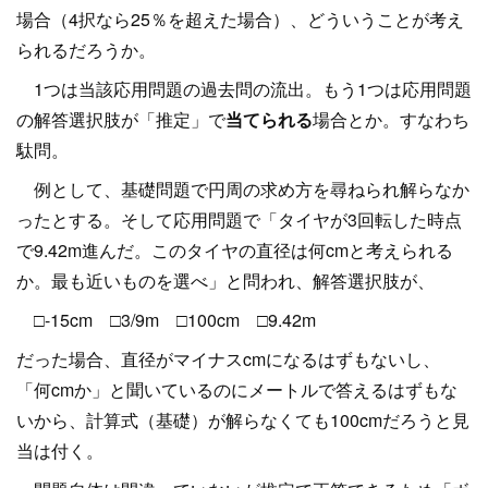
場合（4択なら25％を超えた場合）、どういうことが考え
られるだろうか。
1つは当該応用問題の過去問の流出。もう1つは応用問題
の解答選択肢が「推定」で
当てられる
場合とか。すなわち
駄問。
例として、基礎問題で円周の求め方を尋ねられ解らなか
ったとする。そして応用問題で「タイヤが3回転した時点
で9.42m進んだ。このタイヤの直径は何cmと考えられる
か。最も近いものを選べ」と問われ、解答選択肢が、
□-15cm □3/9m □100cm □9.42m
だった場合、直径がマイナスcmになるはずもないし、
「何cmか」と聞いているのにメートルで答えるはずもな
いから、計算式（基礎）が解らなくても100cmだろうと見
当は付く。