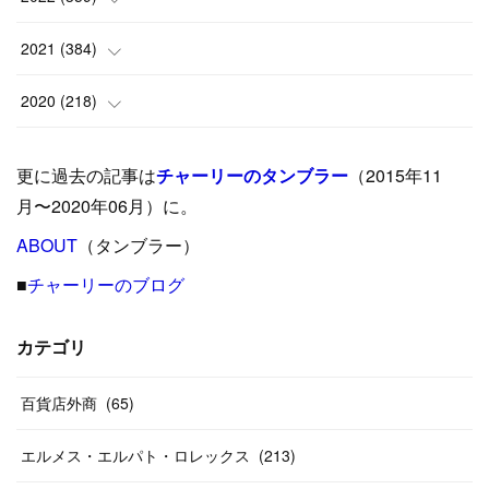
(
9
)
(
18
)
(
17
)
(
42
)
2021
(
384
)
(
5
)
(
17
)
(
35
)
(
37
)
(
9
)
2020
(
218
)
(
9
)
(
29
)
(
23
)
(
34
)
(
21
)
(
29
)
更に過去の記事は
チャーリーのタンブラー
（2015年11
(
15
)
(
16
)
(
33
)
(
31
)
(
39
)
(
24
)
月〜2020年06月）に。
(
24
)
ABOUT
(
12
（タンブラー）
)
(
26
)
(
31
)
(
23
)
(
42
)
■
チャーリーのブログ
(
8
)
(
19
)
(
27
)
(
31
)
(
40
)
(
24
)
(
17
)
(
13
)
(
29
)
(
26
)
カテゴリ
(
55
)
(
33
)
(
12
)
(
14
)
(
24
)
(
20
)
(
38
)
百貨店外商
(
46
)
(
65
)
(
12
)
(
26
)
(
14
)
(
20
)
(
20
)
エルメス・エルパト・ロレックス
(
213
)